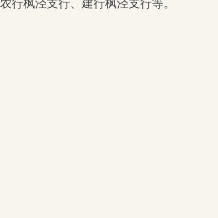
农行枫泾支行、建行枫泾支行等。