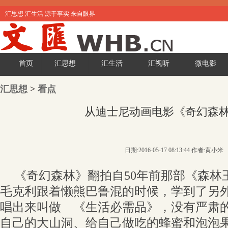
汇思想 汇生活 源于事实 来自眼界
首页
汇思想
汇生活
汇视听
微电影
汇思想
>
看点
从迪士尼动画电影《奇幻森
日期:2016-05-17 08:13:44 作者:黄小米
《奇幻森林》翻拍自50年前那部《森林
毛克利跟着懒熊巴鲁混的时候，学到了另
唱出来叫做 《生活必需品》，没有严肃
自己的大山洞、给自己做吃的蜂蜜和泡泡