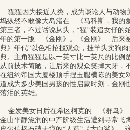
猩猩因为接近人类，成为谈论人与动物
坞纵然不敢像大岛渚在 《马科斯，我的
第三者，不过话说从头，“猩”装追女仔的始
年的第一版 《金刚》。《金刚》 后来被
典》年代”以色相招揽观众，挂羊头卖狗肉打
典。主角猩猩是以一英寸比一英尺的比例
从前技术简陋，让后来的观众笑掉大牙，
在纽约帝国大厦楼顶手捏玉腿横陈的美女
道成为多少美国男孩的性启蒙时刻，金刚
落泪的英雄。
金发美女日后在希区柯克的 《群鸟》
金山平静滋润的中产阶级生活遭到寻常飞
皮尔伯格石破天惊的“人造”《大白鲨》 