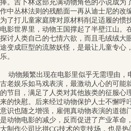
捧。吉卜林这部充满动物角色的小说成为
作中丛林法则的残酷面一再从迪士尼的改
为了打儿童家庭牌对原材料削足适履的惯
电影世界里，动物王国撑起了半壁江山。
探讨人类自己的七情六欲，而且毛绒绒大
途变成巨型的流脓妖怪，是最让儿童专心
乐。
动物频繁出现在电影里似乎无需理由，
古老娱乐如马戏表演，最激动人心的可能
的节目，满足了人类对其他族类的征服心
来的快慰。后来经过动物保护人士不懈呼
意识也随之增强，雇佣真动物表演的道德
是动物电影的减少，反而促进了产业革命
大制作公司比拼CG技术的竞技场，也是热