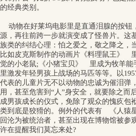
的经典类别。
动物在好莱坞电影里是直通泪腺的按钮
源，再往前跨一步就演变成了怪兽片。这
族类的纠结心理：怕之爱之，敬之降之，
比如皮克斯制作的动画片《料理鼠王》 
觉的小老鼠;《小猪宝贝》 里成为牧羊
里激发年轻男孩上战场的马匹等等。以195
代表的儿童片无不以动物的忠诚为催泪弹
用，甚至危害到“人”身安全，就要除之而
成男孩成长的仪式，免除了观众的愧疚包
类到底是狡猾的。例外的代表有 《人猿
回沦为被统治者，甚至出现在博物馆被参
许在提醒我们莫忘来处?