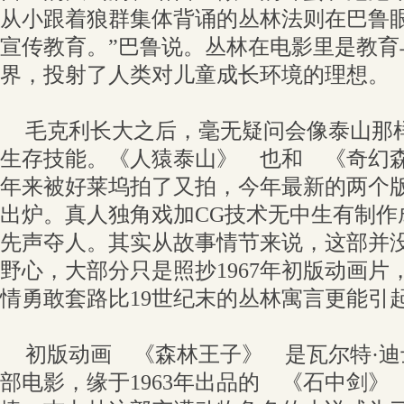
从小跟着狼群集体背诵的丛林法则在巴鲁眼
宣传教育。”巴鲁说。丛林在电影里是教育
界，投射了人类对儿童成长环境的理想。
毛克利长大之后，毫无疑问会像泰山那
生存技能。《人猿泰山》 也和 《奇幻森
年来被好莱坞拍了又拍，今年最新的两个
出炉。真人独角戏加CG技术无中生有制
先声夺人。其实从故事情节来说，这部并
野心，大部分只是照抄1967年初版动画片
情勇敢套路比19世纪末的丛林寓言更能引起
初版动画 《森林王子》 是瓦尔特·
部电影，缘于1963年出品的 《石中剑》