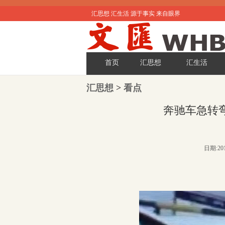
汇思想 汇生活 源于事实 来自眼界
首页
汇思想
汇生活
汇思想
>
看点
奔驰车急转
日期:201