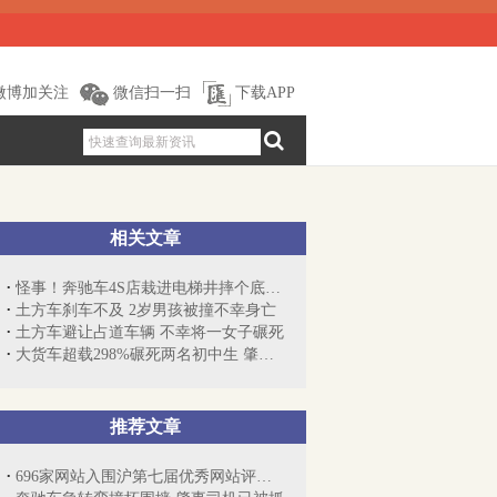
微博加关注
微信扫一扫
下载APP
相关文章
怪事！奔驰车4S店栽进电梯井摔个底朝天
土方车刹车不及 2岁男孩被撞不幸身亡
土方车避让占道车辆 不幸将一女子碾死
大货车超载298%碾死两名初中生 肇事司机被捕
推荐文章
696家网站入围沪第七届优秀网站评选 今起...