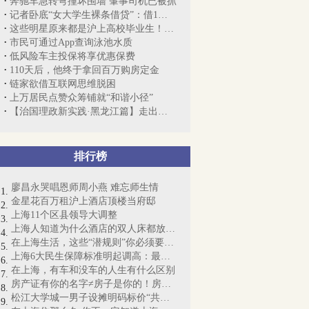
奔驰车急转弯撞坏围墙 肇事司机已被抓
记者卧底“女大学生裸条借贷”：借1万到...
这些明星原来都是沪上高校毕业生！你能和...
市民可通过App查询泳池水质
低风险车主投保将享优惠保费
110天后，他终于拿回百万购房定金
链家欲借互联网思维脱困
上万居民点赞众筹铺就“和谐小径”
【治国理政新实践·黑龙江篇】走出去，龙...
排行榜
廖昌永哭唱恩师周小燕 难忘师生情
金星花百万租沪上酒店顶楼当府邸
上海11个区县领导大调整
上海人知道为什么酒店的双人床都放4个枕...
在上海生活，这些“潜规则”你必须要懂！
上海6大民生保障标准明起调高：最低工资...
在上海，有车和没车的人生有什么区别
房产证有你的名字≠房子是你的！房产证即...
松江大学城一男子设摊明码标价“共享女友...