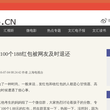
汇视听
微电影
热点专题
文汇电子报
文汇读书
100个188红包被网友及时退还
6-07-04 08:24:42 作者:上海电视台
为了一种时尚。一般来说，发红包和收红包的人都是心甘情愿、高
的时候遭遇了烦心事。
其他考生的妈妈组了一个微信群，大家热烈讨论着孩子的分数、专
00个1.88元的红包，想在群里发一下，热闹一下。没想到，因为