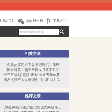
微博加关注
微信扫一扫
下载APP
相关文章
【各界热议习近平总书记讲话】建设网络强...
中国社科院：超半数网友月薪不足3000元
十三五规划“定稿”出炉 未来五年你将领...
网友点赞五大发展理念:"协调"助力民众获...
推荐文章
696家网站入围沪第七届优秀网站评选 今起...