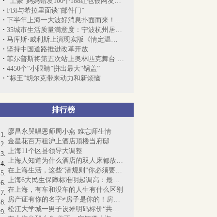
“土豪”妈妈错发100个188红包被网友及时...
FBI与希拉里面谈“邮件门”
下半年上海一大波好消息扑面而来！和每个...
35城市生活质量满意度：宁波杭州居首 上...
马库斯·威利斯上演现实版《情定温布尔登》
坚持中国道路推进改革开放
菲尔普斯将第五次站上奥林匹克舞台 续写...
4450个“小眼睛”拼出最大“锅盖”
“标王”胡尔克带来动力和新烦恼
排行榜
廖昌永哭唱恩师周小燕 难忘师生情
金星花百万租沪上酒店顶楼当府邸
上海11个区县领导大调整
上海人知道为什么酒店的双人床都放4个枕...
在上海生活，这些“潜规则”你必须要懂！
上海6大民生保障标准明起调高：最低工资...
在上海，有车和没车的人生有什么区别
房产证有你的名字≠房子是你的！房产证即...
松江大学城一男子设摊明码标价“共享女友...