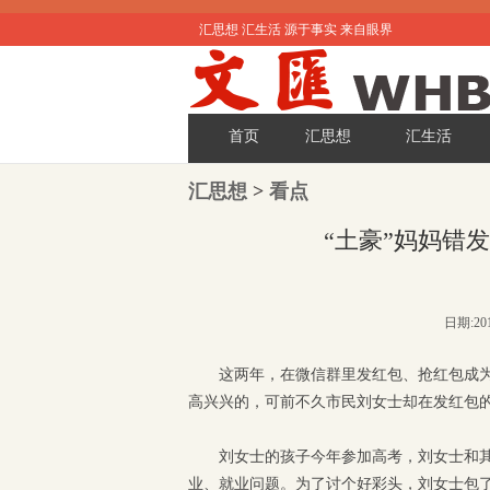
汇思想 汇生活 源于事实 来自眼界
首页
汇思想
汇生活
汇思想
>
看点
“土豪”妈妈错发
日期:201
这两年，在微信群里发红包、抢红包成
高兴兴的，可前不久市民刘女士却在发红包
刘女士的孩子今年参加高考，刘女士和
业、就业问题。为了讨个好彩头，刘女士包了1