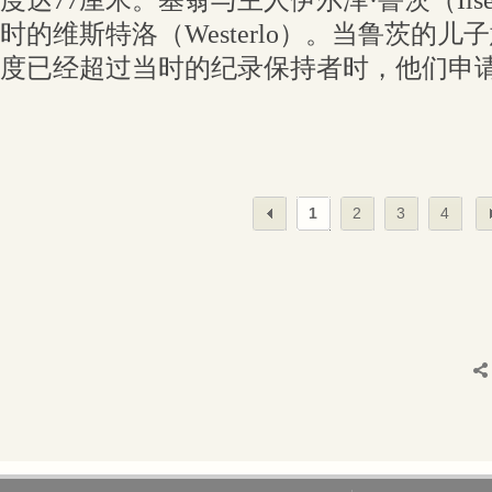
度达77厘米。基翁与主人伊尔泽·鲁茨（Ilse 
时的维斯特洛（Westerlo）。当鲁茨的
度已经超过当时的纪录保持者时，他们申
1
2
3
4