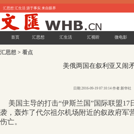
汇思想 汇生活 源于事实 来自眼界
首页
汇思想
汇生活
汇视听
微电影
汇思想
>
看点
美俄两国在叙利亚又闹
日期:2016-09-19 07:10:14 作者:新华社
美国主导的打击“伊斯兰国”国际联盟1
袭，轰炸了代尔祖尔机场附近的叙政府军
伤亡。