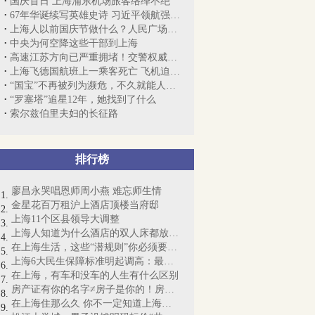
国庆首日 上海浦东机场旅客络绎不绝
67年华诞续写英雄史诗 习近平领航强国强...
上海人以前国庆节做什么？人民广场看焰火...
中央为何空降这些干部到上海
高速江苏方向已严重拥堵！交警权威预测长...
上海飞德国航班上一乘客死亡 飞机迫降莫斯科
“国宝”不再被列为濒危，不久就能人手一...
“罗塞塔”追星12年，她找到了什么
索尔兹伯里夫妇的长征路
排行榜
廖昌永哭唱恩师周小燕 难忘师生情
金星花百万租沪上酒店顶楼当府邸
上海11个区县领导大调整
上海人知道为什么酒店的双人床都放4个枕...
在上海生活，这些“潜规则”你必须要懂！
上海6大民生保障标准明起调高：最低工资...
在上海，有车和没车的人生有什么区别
房产证有你的名字≠房子是你的！房产证即...
在上海住那么久 你不一定知道上海地铁这些事