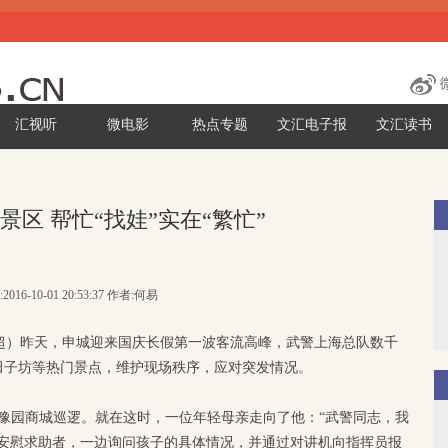
汇视听
微电影
热点专题
文汇电子报
文汇读书
景区 帮忙“找娃”实在“繁忙”
2016-10-01 20:53:37 作者:何易
陈超）昨天，申城迎来国庆长假第一波客流高峰，武警上海总队数千
田子坊等热门景点，维护现场秩序，应对突发情况。
豫园商城巡逻。就在这时，一位年轻母亲走向了他：“武警同志，我
边安慰求助者，一边询问孩子的具体情况，并通过对讲机向指挥员报