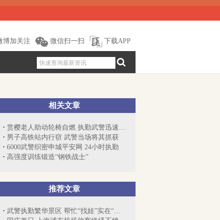
微博加关注
微信扫一扫
下载APP
相关文章
赏樱老人助动轮椅自燃 执勤武警迅速扑灭救护
男子高铁站内行窃 武警当场将其抓获
6000武警织密申城平安网 24小时执勤
高强度训练锻造“钢铁战士”
推荐文章
武警执勤繁华景区 帮忙“找娃”实在“繁...