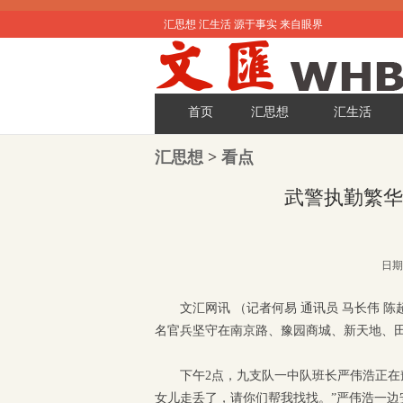
汇思想 汇生活 源于事实 来自眼界
首页
汇思想
汇生活
汇思想
>
看点
武警执勤繁华
日期:
文汇网讯 （记者何易 通讯员
马长伟 
名官兵坚守在南京路、豫园商城、新天地、
下午2点，九支队一中队班长严伟浩正在
女儿走丢了，请你们帮我找找。”严伟浩一