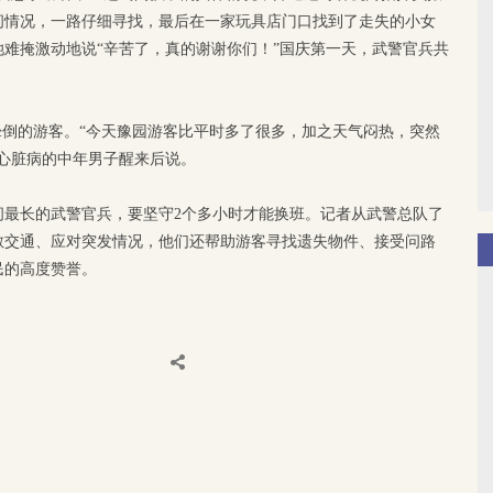
问情况，一路仔细寻找，最后在一家玩具店门口找到了走失的小女
难掩激动地说“辛苦了，真的谢谢你们！”国庆第一天，武警官兵共
晕倒的游客。“今天豫园游客比平时多了很多，加之天气闷热，突然
心脏病的中年男子醒来后说。
间最长的武警官兵，要坚守2个多小时才能换班。记者从武警总队了
散交通、应对突发情况，他们还帮助游客寻找遗失物件、接受问路
民的高度赞誉。