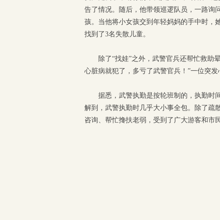
告了情况。随后，他带领巡逻队员，一路询
孩。当他将小女孩交到年轻妈妈的手中时，她
找到了3名失散儿童。
除了“找娃”之外，武警官兵还帮忙救助
心脏病就犯了，多亏了武警官兵！”一位突发
据悉，武警执勤是按轮班制的，执勤时
解到，武警执勤时几乎大小事全包。除了疏
咨询、帮忙搀扶老弱，受到了广大游客和市