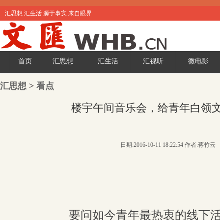
汇思想 汇生活 源于事实 来自眼界
首页
汇思想
汇生活
汇视听
微电影
汇思想
>
看点
楼宇午间音乐会，给青年白领文
日期:2016-10-11 18:22:54 作者:蒋竹云
要问如今青年最热衷的线下