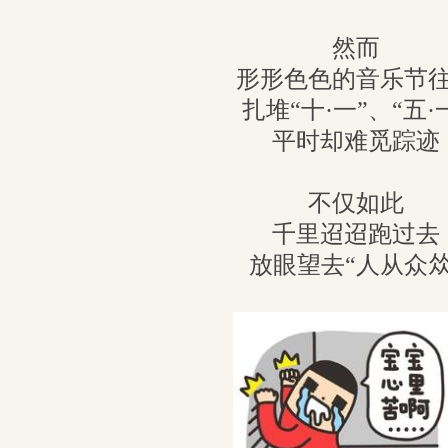
然而
形形色色的音乐节
扎堆“十·一”、“五·
平时却难觅踪迹
不仅如此
千里迢迢跑过去
放眼望去“人从众𠈌