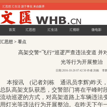
汇思想 汇生活 源于事实 来自眼界
首页
汇思想
汇生活
汇视听
微电影
汇思想
>
看点
高架交警“飞行”巡逻严查违法变道 并
光等行为开展整治
日期:2016-10-26 07:42:50 作者:刘栋 李
本报讯 (记者刘栋 通讯员李辉)昨天
总队高架支队获悉，交警部门将在平峰时段
流动巡逻的方式，对高架道路上车辆违法
用灯光等违法行为开展整治。在昨天下午