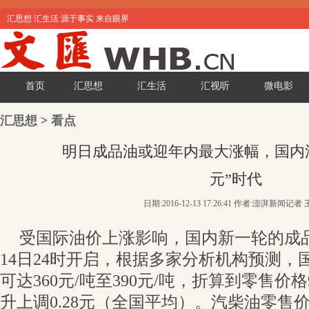
汇思想 汇生活 源于事实 来自眼界
首页
汇思想
汇生活
汇视听
微电影
汇思想
>
看点
明日成品油或迎年内最大涨幅，国内汽
元”时代
日期:2016-12-13 17:26:41 作者:澎湃新闻记者
受国际油价上涨影响，国内新一轮的成品
14日24时开启，根据多家分析机构预测，
可达360元/吨至390元/吨，折算到零售价
升上调0.28元（全国平均）。汽柴油零售