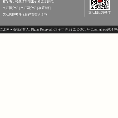
权发布，转载请注明出处和原文链接。
文汇报介绍
|
文汇网介绍
|
联系我们
文汇报官方微信
文汇网跟帖评论自律管理承诺书
文汇网 ● 版权所有 All Rights Reserved ICP许可 沪 B2-20150001 号 Copyright(c)200