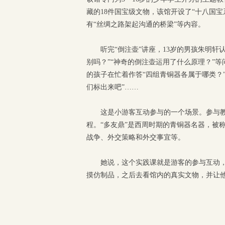
藏的18件国宝级文物，该馆开设了“十八国宝
有“丝绸之路架起沟通的桥梁”等内容。
听完“倒注壶”讲座，13岁的男孩朱明
别吗？”“神奇的倒注壶运用了什么原理？”
的孩子在忙着作答“四组青铜器各属于哪类？
们标出来吧”……
这是小游客互动参与的一个场景。参与教
程。“多友鼎”是西周时期的青铜器名器，被称
战争、外交策略和外交事宜等。
她说，这个实践课就是游客的参与互动
摸仿制品，之后去看馆内的真实文物，并让