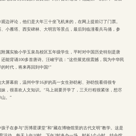
参观边评论，他们是大年三十坐飞机来的，在网上提前订了门票。
塔、小雁塔、西安碑林、大明宫等景点，最后到临潼看兵马俑，参
范附属实验小学玉泉岛校区五年级学生，平时对中国历史特别是唐
还能背诵100多首唐诗。汪峻宇说：“这些展览很震撼，我为中华民
的时代，将来再回到中国!”
大屏幕前，温州中学16岁的高一女生孙昉彬、孙昉悦看得很专
姐妹，很喜欢人文知识。“马上就要开学了，三天行程很紧张，想尽
山。”
孩子在参与“历博星课堂”和“藏在博物馆里的古代文明”教学。这是
育活动，每天上午10时、下午2时各办一场，时长1个小时。结合馆