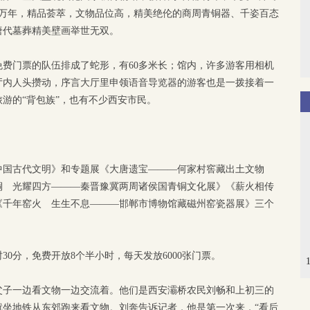
0多万年，精品荟萃，文物品位高，精美绝伦的商周青铜器、千姿百态
唐代墓葬精美壁画举世无双。
费门票的队伍排成了蛇形，有60多米长；馆内，许多游客用相机
厅内人头攒动，序言大厅里申领语音导览器的游客也是一拨接着一
游的“背包族”，也有不少西安市民。
中国古代文明》和专题展《大唐遗宝———何家村窖藏出土文物
铜 光耀四方———秦晋豫冀两周诸侯国青铜文化展》《薪火相传
《千年窑火 生生不息———邯郸市博物馆藏磁州窑瓷器展》三个
30分，免费开放8个半小时，每天发放6000张门票。
父子一边看文物一边交流着。他们是西安灞桥农民刘畅和上初三的
就坐地铁从东郊跑来看文物。刘奔告诉记者，他是第一次来，“看后