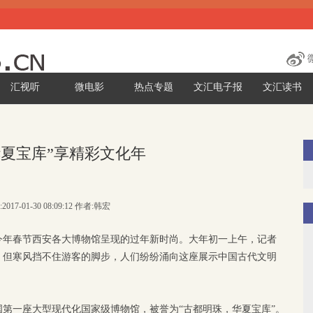
汇视听
微电影
热点专题
文汇电子报
文汇读书
华夏宝库”享精彩文化年
2017-01-30 08:09:12 作者:韩宏
今年春节西安各大博物馆呈现的过年新时尚。大年初一上午，记者
，但寒风挡不住游客的脚步，人们纷纷涌向这座展示中国古代文明
国第一座大型现代化国家级博物馆，被誉为“古都明珠，华夏宝库”。