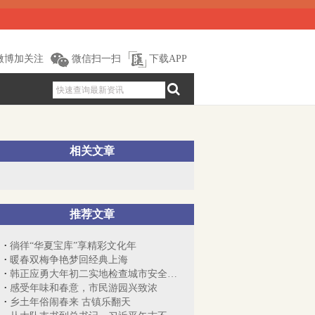
微博加关注
微信扫一扫
下载APP
相关文章
推荐文章
徜徉“华夏宝库”享精彩文化年
暖春双梅争艳梦回经典上海
韩正应勇大年初二实地检查城市安全工作，...
感受年味和春意，市民游园兴致浓
乡土年俗闹春来 古镇乐翻天