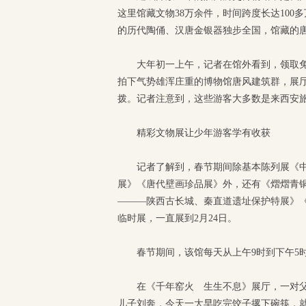
这里馆藏文物38万余件，时间跨度长达10
的历代陶俑、汉唐金银器独步全国，馆藏的
大年初一上午，记者在馆外看到，领取免
拍下气势雄浑庄重的博物馆唐风建筑群，展
拨。记者注意到，这些游客大多数是来西安旅
精彩文物展让少年游客学有收获
记者了解到，春节期间除基本陈列展《
展》《唐代壁画珍品展》外，还有《熠熠青
———陕西古长城、秦直道遗址保护特展》
临时展，一直展到2月24日。
春节期间，该馆每天从上午9时到下午5时
在《千年窑火 生生不息》展厅，一对
儿子刘奔，今天一大早吃完饺子撂下碗筷，