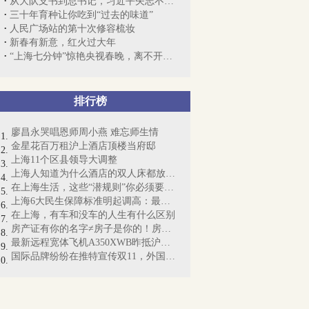
从大队支书到总书记，习近平矢志不移一件事
三十年育种让你吃到“过去的味道”
人民广场站的第十次修容梳妆
新春有新意，红火过大年
“上海七分钟”惊艳央视春晚，离不开这些...
排行榜
廖昌永哭唱恩师周小燕 难忘师生情
金星花百万租沪上酒店顶楼当府邸
上海11个区县领导大调整
上海人知道为什么酒店的双人床都放4个枕...
在上海生活，这些“潜规则”你必须要懂！
上海6大民生保障标准明起调高：最低工资...
在上海，有车和没车的人生有什么区别
房产证有你的名字≠房子是你的！房产证即...
最新远程宽体飞机A350XWB昨抵沪：“侬好...
国际品牌纷纷在推特宣传双11，外国网友懵...