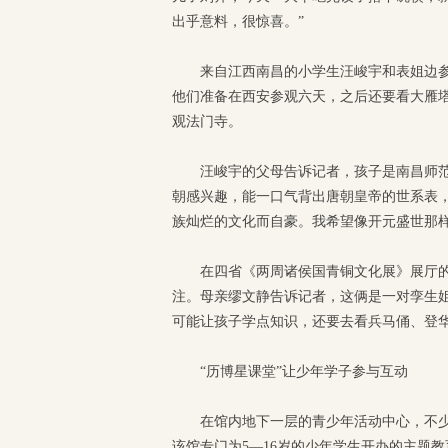
出乎意料，很惊喜。”
来自江西南昌的小学生汪峻宇和表姐边
他们准备在西安参观六天，之后还要看大雁
观法门寺。
汪峻宇的父母告诉记者，孩子是南昌师
朝感兴趣，能一口气背出唐朝皇帝的世系表，
族灿烂的文化而自豪。我希望像开元盛世那样
在四省《两周诸侯国青铜文化展》展厅的
注。母亲缪文静告诉记者，这俩是一对孪生
可能让孩子学点知识，还要去看兵马俑、登华
“历博星课堂”让少年学子参与互动
在馆内地下一层的青少年活动中心，不少
该馆专门为5—16岁的少年学生开办的主题教