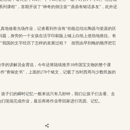
系列课程”，首期开设了“神奇的倒注壶”“鼎鼎有铭话多友”，此外还
轩认真地做着当场作业，记者看到作业有“你能总结出陶器与瓷器的区
等问题，身旁的一个女孩在活字印刷版上铺上白纸上使劲地推拉。有
”“我国的文字经历了怎样的发展过程？ 按照由早到晚的顺序把它
学的讲解员金霄说，今年还将陆续推齐18件国宝文物的整个课
作“青铜史书”，上面的278个铭文，记载了当时西周与少数民族的
，孩子们的瞬时记忆一般来说只有几秒钟，我们让孩子们去看、去
他们现场完成作业，最后再将作业带回家进行巩固、记忆。