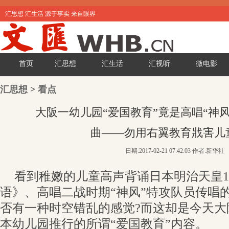
汇思想 汇生活 源于事实 来自眼界
首页
汇思想
汇生活
汇视听
微电影
汇思想
>
看点
大阪一幼儿园“爱国教育”竟是高唱“神
曲——勿用右翼教育戕害儿
日期:2017-02-21 07:42:03 作者:新华社
看到稚嫩的儿童高声背诵日本明治天皇1
语》、高唱二战时期“神风”特攻队员传唱
否有一种时空错乱的感觉?而这却是今天大
本幼儿园推行的所谓“爱国教育”内容。