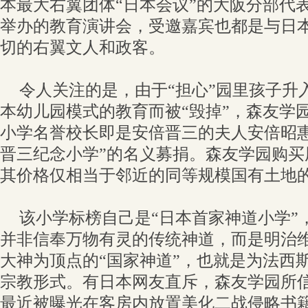
本最大右翼团体“日本会议”的大阪分部代
举办的教育演讲会，受邀嘉宾也都是与日
切的右翼文人和政客。
令人关注的是，由于“担心”园里孩子升
本幼儿园模式的教育而被“毁掉”，森友学
小学名誉校长即是安倍晋三的夫人安倍昭惠
晋三纪念小学”的名义募捐。森友学园购买
其价格仅相当于邻近的同等规模国有土地
该小学标榜自己是“日本首家神道小学”
并非信奉万物有灵的传统神道，而是明治
大神为顶点的“国家神道”，也就是为法西
宗教形式。有日本网友直斥，森友学园所
最近被曝光在客房内放置美化二战侵略书