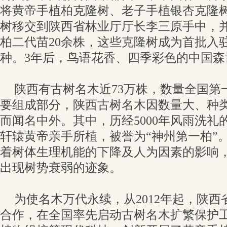
将黄帝手植柏克隆树、老子手植银杏克隆
树移交到陕西省林业厅厅长李三原手中，
柏二代苗20余株，这些克隆树成为首批入
种。3年后，鸟语花香、四季彩色的中国森
陕西有古树名木近73万株，数量全国第
要组成部分，陕西古树名木因数量大、种
而闻名中外。其中，历经5000年风雨洗礼
轩辕黄帝亲手所植，被誉为“神州第一柏”
着树体生理机能的下降及人为因素的影响
出现树势衰弱的迹象。
为使名木万代永续，从2012年起，陕
合作，在全国率先启动古树名木扩繁保护