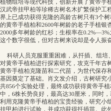
植物组培等现代科技，创新开展了黄帝手
汉武帝挂甲柏等珍稀古树名木扩繁保护工
界上已成功获得克隆的高龄古树只有3个
的黄帝手植柏和2600年树龄的老子手植银
2000多年树龄的红杉；生根率在0.2%—
这个数字很低，但对古树来说却是令人振
科研人员克服重重困难，从扦插、组培
对黄帝手植柏进行探索研究，攻克千年古
黄帝手植柏克隆苗和二代苗，为世代保存
基因奠定了基础。肖文发介绍，古树研究
共856个实验处理，最终成功获得黄帝手植
中，6株长势良好，最高达30厘米，同时，
利用克隆黄帝手植柏的宝贵经验，研究小
挂甲柏进行试验，并成功获得扦插苗。此