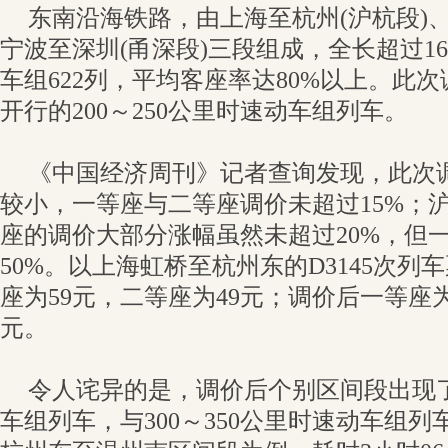
东南沿海铁路，由上海至杭州(沪杭段)、
宁波至深圳(甬深段)三段组成，全长超过1
车组622列，平均客座率达80%以上。此
开行的200～250公里时速动车组列车。
《中国经济周刊》记者查询发现，此次
较小，一等座与二等座调价未超过15%；
座的调价大部分涨幅虽然未超过20%，但
50%。以上海虹桥至杭州东的D3145次
座为59元，二等座为49元；调价后一等座为
元。
令人诧异的是，调价后个别区间段出现了2
车组列车，与300～350公里时速动车组