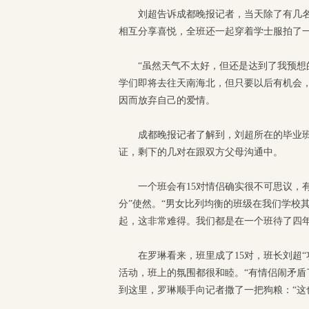
刘超告诉成都晚报记者，当天除了有几
相互分享喜悦，全班还一起穿着学士服拍了一
“虽然天气不太好，但还是达到了我预想
学们即将去往天南海北，但只要以后有机会
因而放弃自己的爱情。
成都晚报记者了解到，刘超所在的毕业班总
证，剩下的几对在跟双方父母沟通中。
一个班会有15对情侣确实很不可思议，
分”使然。“男女比列均衡的班级在我们学校
起，这非常难得。我们都是在一个班待了四
在罗琳看来，班里成了15对，班长刘超
活动，班上的氛围都很和睦。“有情侣闹矛盾
到这里，罗琳顺手向记者撒了一把狗粮：“这