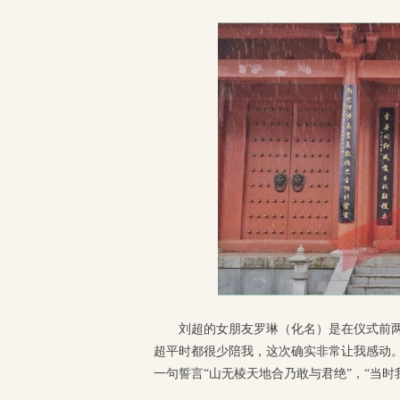
刘超的女朋友罗琳（化名）是在仪式前
超平时都很少陪我，这次确实非常让我感动。
一句誓言“山无棱天地合乃敢与君绝”，“当时