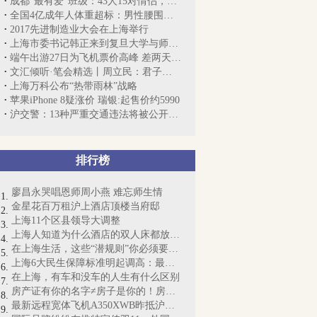
成都“最有爱”班级：43人15对情侣，毕业...
全国4亿成年人体重超标：男性腰围最好不...
2017先进制造业大会在上海举行
上海市委书记韩正来到复旦大学与师生交流
端午出游27日为飞机票价高峰 差两天价格...
文汇倾听·笔会精选丨周立民：君子之交
上海万科公布“热带雨林”战略
苹果iPhone 8疑涨价 瑞银:起售价约5990
沪交警：13种严重交通违法将被公开公示并...
排行榜
廖昌永哭唱恩师周小燕 难忘师生情
金星花百万租沪上酒店顶楼当府邸
上海11个区县领导大调整
上海人知道为什么酒店的双人床都放4个枕...
在上海生活，这些“潜规则”你必须要懂！
上海6大民生保障标准明起调高：最低工资...
在上海，有车和没车的人生有什么区别
房产证有你的名字≠房子是你的！房产证即...
最新远程宽体飞机A350XWB昨抵沪：“侬好...