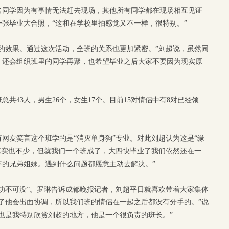
名同学因为有事情无法赶去现场，其他所有同学都在现场相互见证
张毕业大合照，“这和在学校里拍感觉又不一样，很特别。”
的效果。通过这次活动，全班的关系也更加紧密。”刘超说，虽然同
，还会组织班里的同学再聚，也希望毕业之后大家不要因为现实原
共43人，男生26个，女生17个。目前15对情侣中有8对已经领
有网友笑言这个班学的是“消灭单身狗”专业。对此刘超认为这是“缘
其实也不少，但就我们一个班成了，大四快毕业了我们依然还在一
年的兄弟姐妹。遇到什么问题都愿意主动去解决。”
“功不可没”。罗琳告诉成都晚报记者，刘超平日就喜欢带着大家集体
了他会出面协调，所以我们班的情侣在一起之后都没有分手的。”说
也是我特别欣赏刘超的地方，他是一个很负责的班长。”