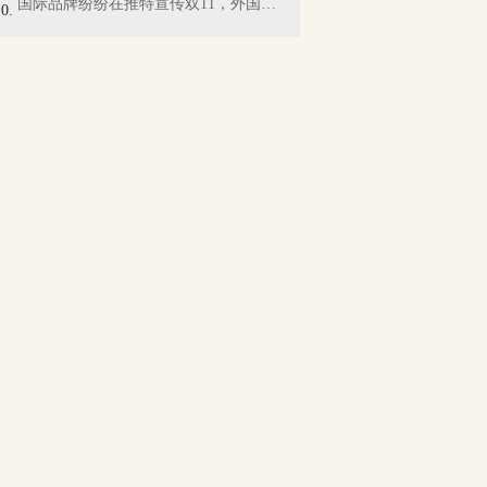
国际品牌纷纷在推特宣传双11，外国网友懵...