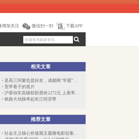
微博加关注
微信扫一扫
下载APP
相关文章
是高三同窗也是好友，成都两“学霸”分别...
宽窄巷子的底片
沪蓉动车高级软卧票价2272元 上座率仅25%
铁路大动脉串起长江经济带
推荐文章
社会主义核心价值观主题微电影征集展示活动