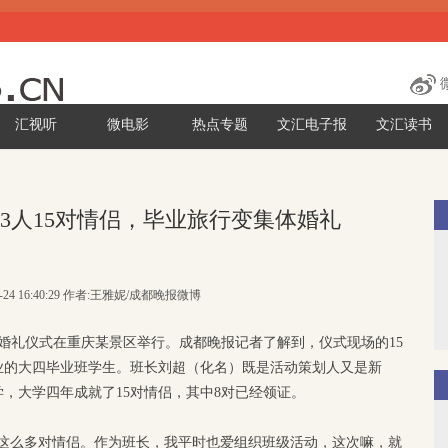
汇视听
微电影
热点专题
文汇电子报
文汇读书
43人15对情侣，毕业旅行变集体婚礼
5-24 16:40:29 作者:王雅妮/成都晚报微博
的集体婚礼仪式在重庆某景区举行。成都晚报记者了解到，仪式现场的15
业的大四毕业班学生。班长刘超（化名）既是活动策划人又是新
学，大学四年成就了15对情侣，其中8对已经领证。
有这么多对情侣。作为班长，我平时也爱组织班级活动，这次嘛，就