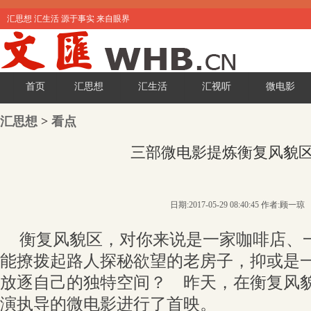
汇思想 汇生活 源于事实 来自眼界
首页
汇思想
汇生活
汇视听
微电影
汇思想
>
看点
三部微电影提炼衡复风貌
日期:2017-05-29 08:40:45 作者:顾一琼
衡复风貌区，对你来说是一家咖啡店、
能撩拨起路人探秘欲望的老房子，抑或是
放逐自己的独特空间？ 昨天，在衡复风
演执导的微电影进行了首映。