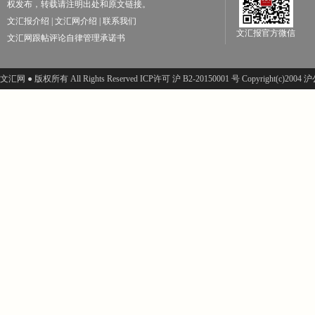
权发布，转载请注明出处和原文链接。
文汇报介绍
|
文汇网介绍
|
联系我们
文汇报官方微信
文汇网跟帖评论自律管理承诺书
文汇网 ● 版权所有 All Rights Reserved ICP许可 沪 B2-20150001 号 Copyright(c)200