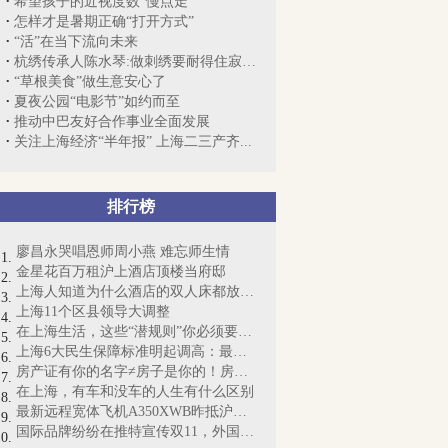
希望孩子的近视度数“慢点走”
怎样才是暑期正确“打开方式”
“活”在当下流向未来
杭绣传承人陈水琴:做刺绣要耐得住寂寞、...
“草根美食”做生意安心了
夏夜公园“电影节”如约而至
推动中巴友好合作事业全面发展
关注上海经济“半年报” 上海二三产齐...
排行榜
廖昌永哭唱恩师周小燕 难忘师生情
金星花百万租沪上酒店顶楼当府邸
上海人知道为什么酒店的双人床都放4个枕...
上海11个区县领导大调整
在上海生活，这些“潜规则”你必须要懂！
上海6大民生保障标准明起调高：最低工资...
房产证有你的名字≠房子是你的！房产证即...
在上海，有车和没车的人生有什么区别
最新远程宽体飞机A350XWB昨抵沪：“侬好...
国际品牌纷纷在推特宣传双11，外国网友懵...