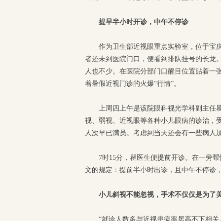
提早半小时开诊，中午不停诊
作为卫生部近视眼重点实验室，位于宝
者还未到医院门口，便看到排队挂号的长龙
人也不少。在医院分部门口醒目位置贴着一张
着暑假近视门诊的火爆“行情”。
上周四上午是该院眼科视光学科副主任瞿
视、弱视、近视眼等各种小儿眼病的诊治，受
人次早已满员。考虑到当天还会有一些病人
7时15分，瞿医生便提前开诊。在一旁
文的规定：提前半小时出诊，且中午不停诊
小儿斜视不能忽视，手术不仅仅是为了
“就诊人数多与近视患病率居高不下相关