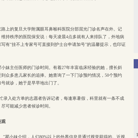
庆路上的复旦大学附属眼耳鼻喉科医院分部屈光门诊名声在外。记
。维持秩序的医院保安说：每天凌晨4点多就有人来排队了，外地病
写有“挂不上专家号可直接到护士台申请加号”的温馨提示，也印证
小妹主任医师的门诊时间。有着27年丰富临床经验的她，擅长斜
到众多患儿家长的追捧。她查询了一下门诊预约情况，50个预约
加号就诊，她于是早早地出门了。
帮忙录入处方单的志愿者告诉记者，每逢寒暑假，科里就有一条不成
，尽可能减少患者候诊时间。
美观
。”瞿小妹介绍，人们80%以上的外界信息是通过视觉获得的。近视