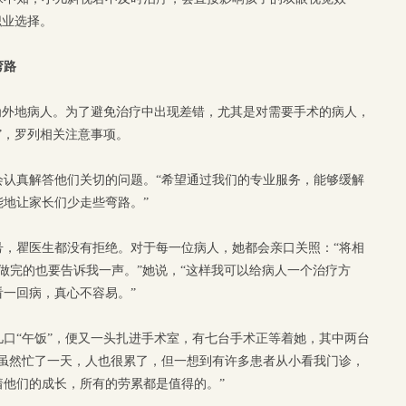
职业选择。
弯路
为外地病人。为了避免治疗中出现差错，尤其是对需要手术的病人，
”，罗列相关注意事项。
会认真解答他们关切的问题。“希望通过我们的专业服务，能够缓解
地让家长们少走些弯路。”
号，瞿医生都没有拒绝。对于每一位病人，她都会亲口关照：“将相
做完的也要告诉我一声。”她说，“这样我可以给病人一个治疗方
一回病，真心不容易。”
口“午饭”，便又一头扎进手术室，有七台手术正等着她，其中两台
“虽然忙了一天，人也很累了，但一想到有许多患者从小看我门诊，
他们的成长，所有的劳累都是值得的。”