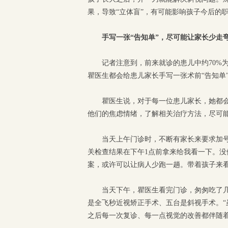
果，导致“立体盲”，有可能影响孩子今后的
手写一张“告知单”，尽可能让家长少走
记者注意到，前来就诊的患儿中约70%
瞿医生都会给患儿家长手写一张术前“告知单
瞿医生说，对于每一位患儿家长，她都
他们的焦虑情绪，了解相关治疗方法，尽可能
当天上午门诊时，不断有家长来要求加
关检查结果在下午1点前拿来给我看一下。没
案，或许可以让病人少跑一趟。带着孩子来看
当天下午，瞿医生看完门诊，匆匆吃了几
是全飞秒近视矫正手术、五台是斜视手术。
之后每一次复诊、每一点视觉的改善都伴随着