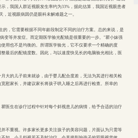
示，我国人群近视眼发生率约为33%，据此估算，我国近视眼患者
今天，近视眼病因仍是眼科未解难题之一。
一生的，它需要根据不同年龄段制定不同的治疗方案。总的来说，是
底病变等并发症。而定期医学验光配镜是很重要的一步。”瞿小妹强
的使用也不是均衡的。所谓医学验光，它不仅要求一个精确的度
调整最后的配镜度数。因此，与以速度快见长的电脑验光相比，医
个月大的儿子前来就诊，由于婴儿配合度差，无法为其进行相关检
边宽慰家长，并建议家长将孩子哄入睡之后再进行检查。所幸的
，瞿医生在诊疗过程中针对每个斜视患儿的病情，给予合适的治疗
视并不重视。许多家长更多关注孩子的美容问题，片面认为只需等
殊不知，小儿斜视若不及时治疗，会直接影响孩子的双眼视觉效