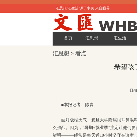
汇思想 汇生活 源于事实 来自眼界
首页
汇思想
汇生活
汇思想
>
看点
希望孩
日期:
■本报记者 陈青
面对极端天气，复旦大学附属眼耳鼻喉科
么强烈。因为，“暑期+就业季”注定让他们
鲜明———经常是每天近10小时坚守在诊室