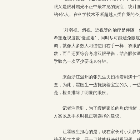
眼又是眼科屈光不正中最常见的病症，统计显
约4亿人。在科学技术不断超越人类自我的
“对弱视、斜视、近视等的治疗是伴随
希望近视度数‘慢点走’，同时尽可能避免眼
调，就像大多数人习惯使用右手一样，双眼
数，而且还要综合考虑双眼平衡，结合眼位
学验光一次至少要花10分钟。
来自浙江温州的张先生夫妇抱着刚满十
查，为此，瞿医生一边抚摸着宝宝的头，一
是，检查排除了明显的眼疾。
记者注意到，为了缓解家长的焦虑情绪
方案以及手术时机正确选择的建议。
让瞿医生担心的是，现在家长对小儿斜
孩子长大之后，开一刀就能解决斜视问题。