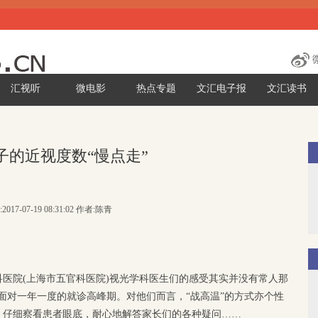
汇视听
微电影
热点专题
文汇电子报
文汇读书
子的近视度数“慢点走”
2017-07-19 08:31:02 作者:陈青
医院(上海市五官科医院)视光学科医生们的感受其实并没有常人那
要面对一年一度的就诊高峰期。对他们而言，“战高温”的方式亦个性
，仔细察看患者眼底，耐心地解答家长们的各种疑问……