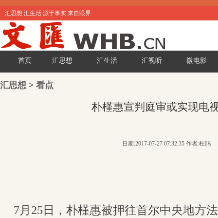
汇思想 汇生活 源于事实 来自眼界
首页
汇思想
汇生活
汇视听
微电影
汇思想
>
看点
朴槿惠宣判庭审或实现电
日期:2017-07-27 07:32:35 作者:杜鹃
7月25日，朴槿惠被押往首尔中央地方