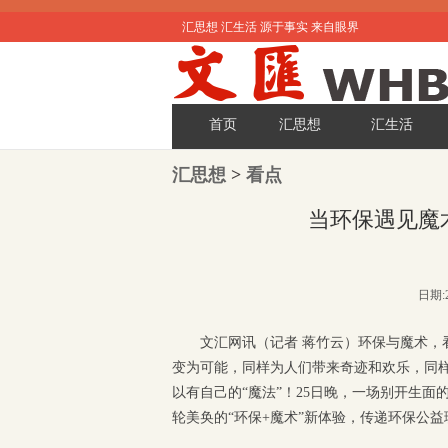
汇思想 汇生活 源于事实 来自眼界
首页
汇思想
汇生活
汇思想
>
看点
当环保遇见魔术
日期:2
文汇网讯（记者 蒋竹云）环保与魔术
变为可能，同样为人们带来奇迹和欢乐，同
以有自己的“魔法”！25日晚，一场别开生面
轮美奂的“环保+魔术”新体验，传递环保公益