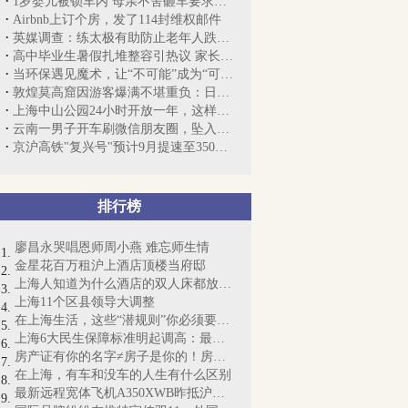
1岁婴儿被锁车内 母亲不舍砸车要求开锁
Airbnb上订个房，发了114封维权邮件
英媒调查：练太极有助防止老年人跌倒，短...
高中毕业生暑假扎堆整容引热议 家长:理解...
当环保遇见魔术，让“不可能”成为“可能...
敦煌莫高窟因游客爆满不堪重负：日接待量...
上海中山公园24小时开放一年，这样回答“...
云南一男子开车刷微信朋友圈，坠入10米深...
京沪高铁"复兴号"预计9月提速至350公里 ...
排行榜
廖昌永哭唱恩师周小燕 难忘师生情
金星花百万租沪上酒店顶楼当府邸
上海人知道为什么酒店的双人床都放4个枕...
上海11个区县领导大调整
在上海生活，这些“潜规则”你必须要懂！
上海6大民生保障标准明起调高：最低工资...
房产证有你的名字≠房子是你的！房产证即...
在上海，有车和没车的人生有什么区别
最新远程宽体飞机A350XWB昨抵沪：“侬好...