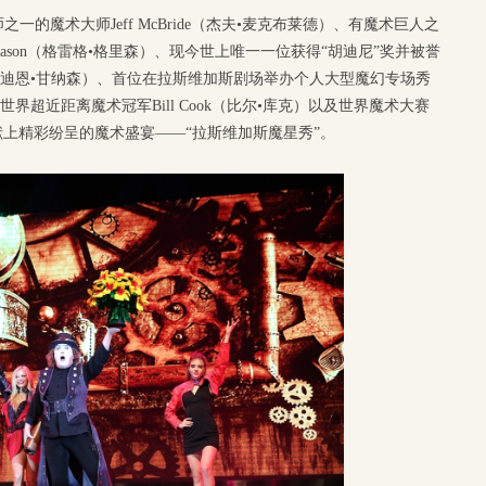
的魔术大师Jeff McBride（杰夫•麦克布莱德）、有魔术巨人之
eason（格雷格•格里森）、现今世上唯一一位获得“胡迪尼”奖并被誉
rson（迪恩•甘纳森）、首位在拉斯维加斯剧场举办个人大型魔幻专场秀
）、世界超近距离魔术冠军Bill Cook（比尔•库克）以及世界魔术大赛
袂献上精彩纷呈的魔术盛宴——“拉斯维加斯魔星秀”。