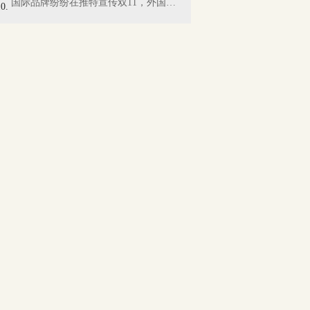
国际品牌纷纷在推特宣传双11，外国网友懵...