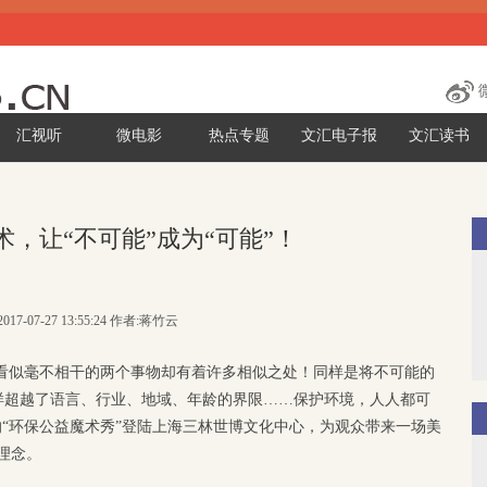
汇视听
微电影
热点专题
文汇电子报
文汇读书
，让“不可能”成为“可能”！
017-07-27 13:55:24 作者:蒋竹云
，看似毫不相干的两个事物却有着许多相似之处！同样是将不可能的
样超越了语言、行业、地域、年龄的界限……保护环境，人人都可
的“环保公益魔术秀”登陆上海三林世博文化中心，为观众带来一场美
理念。