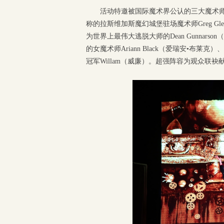
活动特邀被国际魔术界公认的三大魔术师之一
称的拉斯维加斯魔幻城堡驻场魔术师Greg Gl
为世界上最伟大逃脱大师的Dean Gunna
的女魔术师Ariann Black（爱瑞安•布莱克
冠军Willam（威廉）。超强阵容为观众联