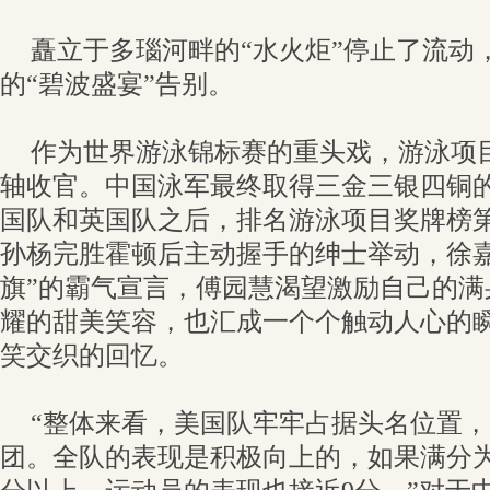
矗立于多瑙河畔的“水火炬”停止了流动
的“碧波盛宴”告别。
作为世界游泳锦标赛的重头戏，游泳项
轴收官。中国泳军最终取得三金三银四铜的
国队和英国队之后，排名游泳项目奖牌榜
孙杨完胜霍顿后主动握手的绅士举动，徐嘉
旗”的霸气宣言，傅园慧渴望激励自己的满
耀的甜美笑容，也汇成一个个触动人心的
笑交织的回忆。
“整体来看，美国队牢牢占据头名位置
团。全队的表现是积极向上的，如果满分为