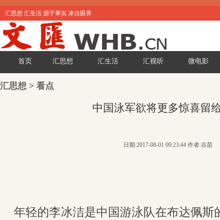
汇思想 汇生活 源于事实 来自眼界
首页
汇思想
汇生活
汇视听
微电影
汇思想
>
看点
中国泳军欲将更多惊喜留
日期:2017-08-01 09:23:44 作者:谷苗
年轻的李冰洁是中国游泳队在布达佩斯