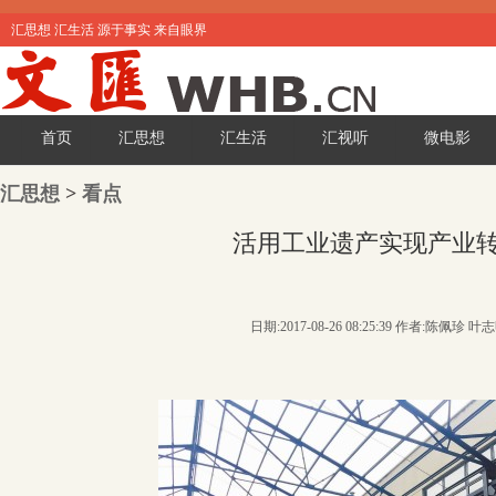
汇思想 汇生活 源于事实 来自眼界
首页
汇思想
汇生活
汇视听
微电影
汇思想
>
看点
活用工业遗产实现产业
日期:2017-08-26 08:25:39 作者:陈佩珍 叶