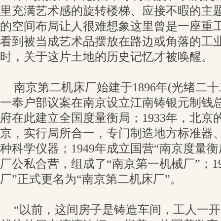
里充满艺术感的旋转楼梯、应接不暇的主
的空间布局让人很难想象这里曾是一座重
看到被当成艺术品摆放在路边或角落的工
时，关于这片土地的历史记忆才被唤醒。
南京第二机床厂始建于1896年(光绪二
一奉户部议案在南京设立江南铸银元制钱总局
府在此建立全国度量衡局；1933年，北京
京，实行局所合一，专门制造地方标准器
种科学仪器；1949年成立国营“南京度量衡厂
厂公私合营，组成了“南京第一机械厂”；19
厂”正式更名为“南京第二机床厂”。
“以前，这间房子是铸造车间，工人一