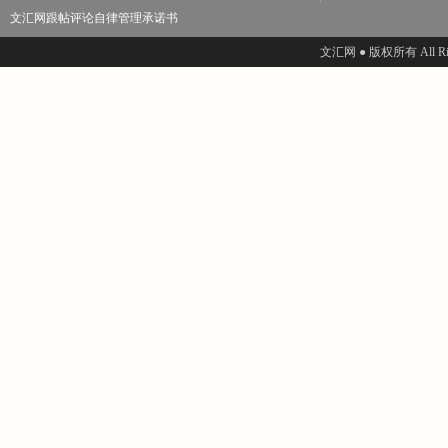
文汇网跟帖评论自律管理承诺书
文汇网 ● 版权所有 All Righ