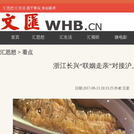
汇思想 汇生活 源于事实 来自眼界
首页
汇思想
汇生活
汇视听
微电影
汇思想
>
看点
浙江长兴“联姻走亲”对接沪
日期:2017-09-13 20:33:25 作者:王星