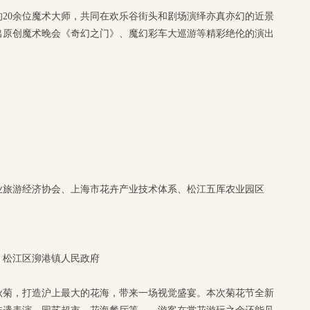
20余位魔术大师，共同在欢乐谷街头和剧场演绎亦真亦幻的近景
出原创魔术晚会《奇幻之门》、魔幻彩车大巡游等精彩绝伦的演出
业旅游经济协会、上海市花卉产业技术体系、松江五厍农业园区
、松江区泖港镇人民政府
株秋菊，打造沪上最大的花海，带来一场视觉盛宴。本次菊花节全新