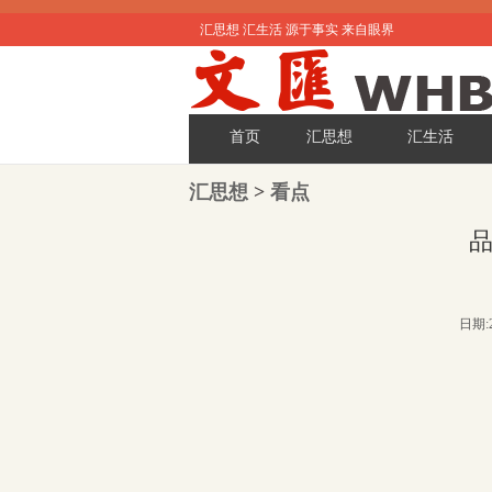
汇思想 汇生活 源于事实 来自眼界
首页
汇思想
汇生活
汇思想
>
看点
日期:2