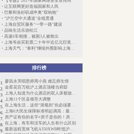
【专题】2017年国家网络安全宣传周
让互联网更好造福国家和人民
巴黎和洛杉矶成申奥“双响炮”
“沪兰空中大通道”全线贯通
上海自贸区服务“一带一路”建设
品味生活乐游松江
高速6车相撞，被困3人被救出
上海爷叔买彩票二十年中近亿元巨奖，将用...
上海天气：“泰利”继续外围影响上海，明...
排行榜
廖昌永哭唱恩师周小燕 难忘师生情
金星花百万租沪上酒店顶楼当府邸
上海人知道为什么酒店的双人床都放4个枕...
上海11个区县领导大调整
在上海生活，这些“潜规则”你必须要懂！
上海6大民生保障标准明起调高：最低工资...
房产证有你的名字≠房子是你的！房产证即...
在上海，有车和没车的人生有什么区别
最新远程宽体飞机A350XWB昨抵沪：“侬好...