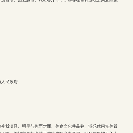
非遗表演、园艺超市、花海餐厅等……游客在赏花游玩之余还能见
镇人民政府
旗袍我演绎、明星与你面对面、美食文化共品鉴、游乐休闲赏美景