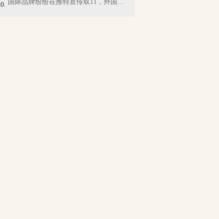
国际品牌纷纷在推特宣传双11，外国网友懵...