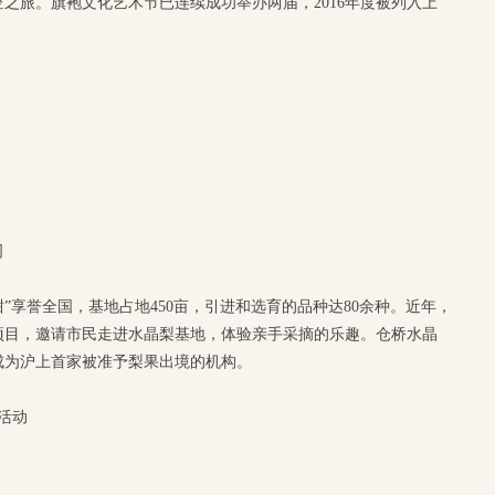
之旅。旗袍文化艺术节已连续成功举办两届，2016年度被列入上
司
“甜”享誉全国，基地占地450亩，引进和选育的品种达80余种。近年，
项目，邀请市民走进水晶梨基地，体验亲手采摘的乐趣。仓桥水晶
成为沪上首家被准予梨果出境的机构。
园活动