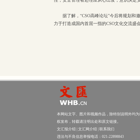
性，安全管理者还理应从心出发，意识决定
据了解，“CSO高峰论坛”今后将规划和
力于打造成国内首屈一指的CSO文化交流盛
本网站文字、图片和视频作品，除特别说明外均为
权发布，转载请注明出处和原文链接。
文汇报介绍
|
文汇网介绍
|
联系我们
违法与不良信息举报电话：021-22898843