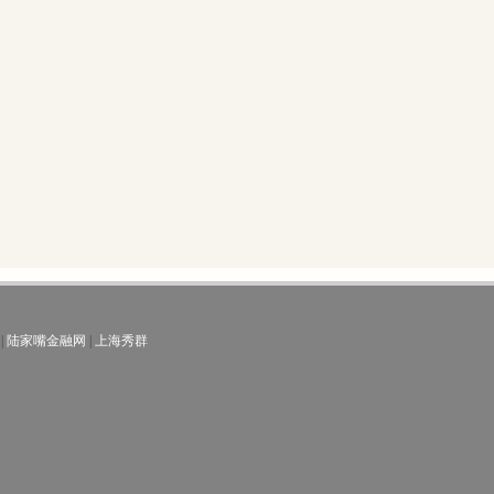
|
陆家嘴金融网
|
上海秀群