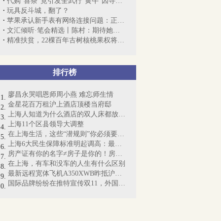
代购“喜茶”竟引发全武行“黄牛”因寻衅...
玩具反斗城，翻了？
苹果承认新手表有网络连接问题：正调查，...
文汇倾听·笔会精选丨陈村：期待她们一直...
精准扶贫，22棵百年古树核桃果权将拍卖
排行榜
廖昌永哭唱恩师周小燕 难忘师生情
金星花百万租沪上酒店顶楼当府邸
上海人知道为什么酒店的双人床都放4个枕...
上海11个区县领导大调整
在上海生活，这些“潜规则”你必须要懂！
上海6大民生保障标准明起调高：最低工资...
房产证有你的名字≠房子是你的！房产证即...
在上海，有车和没车的人生有什么区别
最新远程宽体飞机A350XWB昨抵沪：“侬好...
国际品牌纷纷在推特宣传双11，外国网友懵...