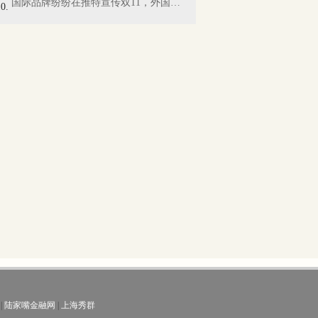
国际品牌纷纷在推特宣传双11，外国网友懵...
|
陆家嘴金融网
|
上海秀群