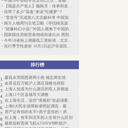
中国10年资助学生近8亿人次，金额超1万亿元
【我是共产党人】魏秋月：传承和发扬女排...
你带了多少“装备”来读“红楼梦”？
"雪龙号"完成第八次北极科考 中国加大北...
南方人物周刊主笔卫毅《寻找桃花源》书写...
“就像科幻小说!”外国人视角下中国的五...
国家级住房租赁条例或加速出台 两部门赴...
今年18省份上调最低工资标准，北京天津上...
实行季节性差价 10月1日起沪非居民天然气...
排行榜
廖昌永哭唱恩师周小燕 难忘师生情
金星花百万租沪上酒店顶楼当府邸
上海人知道为什么酒店的双人床都放4个枕...
上海11个区县领导大调整
在上海生活，这些“潜规则”你必须要懂！
上海6大民生保障标准明起调高：最低工资...
房产证有你的名字≠房子是你的！房产证即...
在上海，有车和没车的人生有什么区别
最新远程宽体飞机A350XWB昨抵沪：“侬好...