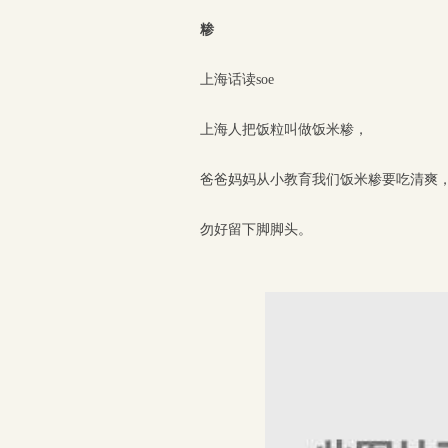
糁
上海话读soe
上海人把饭粒叫做饭米糁，
爸爸妈妈从小教育我们饭米糁要吃清爽
勿好留下脚脚头。