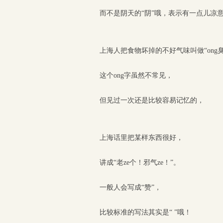
而不是阴天的“阴”哦，表示有一点儿凉
上海人把食物坏掉的不好气味叫做“ong臭
这个ong字虽然不常见，
但见过一次还是比较容易记忆的，
上海话里把某样东西很好，
讲成“老ze个！邪气ze！”。
一般人会写成“赞”，
比较标准的写法其实是“ ”哦！