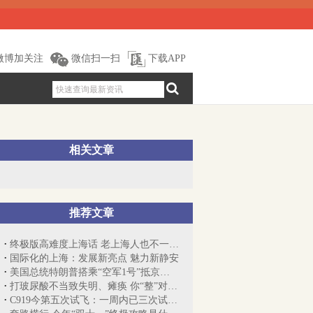
微博加关注
微信扫一扫
下载APP
相关文章
推荐文章
终极版高难度上海话 老上海人也不一定都知道
国际化的上海：发展新亮点 魅力新静安
美国总统特朗普搭乘“空军1号”抵京，开...
打玻尿酸不当致失明、瘫痪 你“整”对了吗？
C919今第五次试飞：一周内已三次试飞，之...