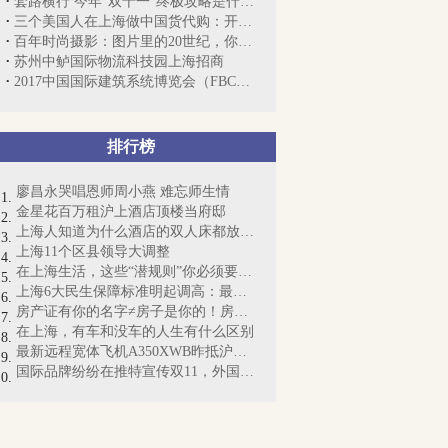
套路横行 今年“双十一”终极攻略是什么...
三个美国人在上海做中国货代购：开网站一...
百年时尚摄影：图片里的20世纪，你偏爱哪...
苏州中鲈国际物流科技园上海招商
2017中国国际建筑系统博览会（FBC博览会...
排行榜
廖昌永哭唱恩师周小燕 难忘师生情
金星花百万租沪上酒店顶楼当府邸
上海人知道为什么酒店的双人床都放4个枕...
上海11个区县领导大调整
在上海生活，这些“潜规则”你必须要懂！
上海6大民生保障标准明起调高：最低工资...
房产证有你的名字≠房子是你的！房产证即...
在上海，有车和没车的人生有什么区别
最新远程宽体飞机A350XWB昨抵沪：“侬好...
国际品牌纷纷在推特宣传双11，外国网友懵...