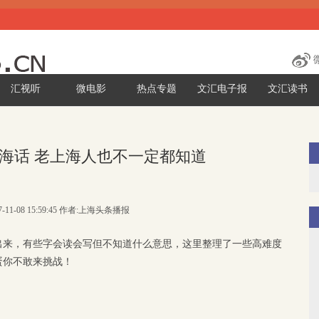
汇视听
微电影
热点专题
文汇电子报
文汇读书
海话 老上海人也不一定都知道
7-11-08 15:59:45 作者:上海头条播报
出来，
有些字会读会写但不知道什么意思，
这里整理了一些高难度
蛋你不敢来挑战！