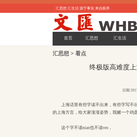
汇思想 汇生活 源于事实 来自眼界
首页
汇思想
汇生活
汇思想
>
看点
终极版高难度上
日期:201
上海话里有些字读不出来，
有些字写不
的上海方言，
给大家涨涨姿势，
我赌一个鸡
这个字不读nian也不读ren，