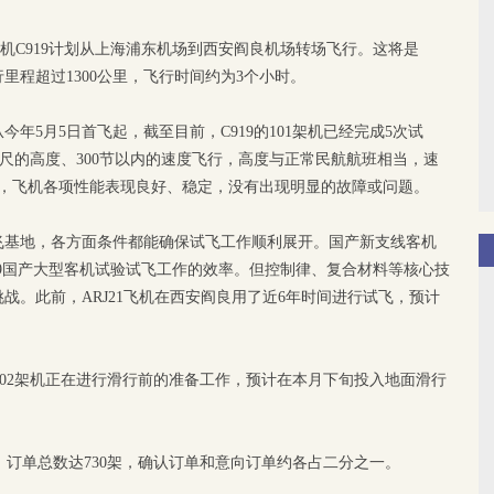
客机C919计划从上海浦东机场到西安阎良机场转场飞行。这将是
行里程超过1300公里，飞行时间约为3个小时。
年5月5日首飞起，截至目前，C919的101架机已经完成5次试
0英尺的高度、300节以内的速度飞行，高度与正常民航航班相当，速
中，飞机各项性能表现良好、稳定，没有出现明显的故障或问题。
飞基地，各方面条件都能确保试飞工作顺利展开。国产新支线客机
919国产大型客机试验试飞工作的效率。但控制律、复合材料等核心技
战。此前，ARJ21飞机在西安阎良用了近6年时间进行试飞，预计
的102架机正在进行滑行前的准备工作，预计在本月下旬投入地面滑行
家，订单总数达730架，确认订单和意向订单约各占二分之一。