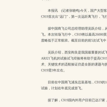
本报讯 (记者张晓鸣)今天，国产大型
C919首次出“远门”，第一次远距离飞行，飞
据中国商飞公司总经理助理吴跃介绍，从今
飞。本次转场飞行中，C919将以最高2600
度略低于正常航班。截至目前的前5次试飞
吴跃介绍，西安阎良是我国最重要的试
ARJ21飞机的试验试飞经验将有助于提高C
术、关键技术的适航验证仍是全新的课题与挑
C919需3年左右。
目前在中国商飞浦东总装基地，C919
试验，计划在年底完成首飞。
据了解，C919国内外用户目前已达27