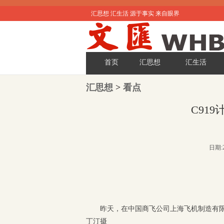
汇思想 汇生活 源于事实 来自眼界
首页
汇思想
汇生活
汇思想
>
看点
C91
日期:2
昨天，在中国商飞公司上海飞机制造有限
丁汀摄