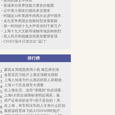
散佚的国宝今何在
形成举办世界技能大赛良好氛围
让中美小朋友们彼此多交朋友
时隔近14年美国牛肉再次走进中国市场 第...
走出竞争类国企创新转型发展新路
第一时间把十九大声音传到千家万户
上海十九大文献等读物市场反响热烈
把人民共和国建设得更加繁荣富强
C919计划今日首次出“远门”
排行榜
廖昌永哭唱恩师周小燕 难忘师生情
金星花百万租沪上酒店顶楼当府邸
上海人知道为什么酒店的双人床都放4个枕...
上海11个区县领导大调整
在上海生活，这些“潜规则”你必须要懂！
上海6大民生保障标准明起调高：最低工资...
房产证有你的名字≠房子是你的！房产证即...
在上海，有车和没车的人生有什么区别
最新远程宽体飞机A350XWB昨抵沪：“侬好...