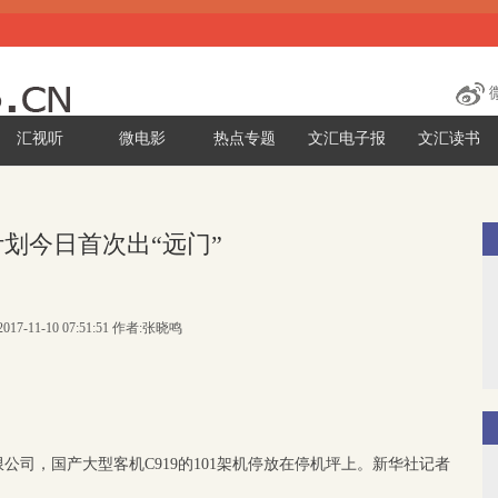
汇视听
微电影
热点专题
文汇电子报
文汇读书
9计划今日首次出“远门”
017-11-10 07:51:51 作者:张晓鸣
公司，国产大型客机C919的101架机停放在停机坪上。新华社记者