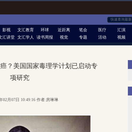
影视
文汇教育
环球
近距离
笔会
医疗
汇演
文汇讲堂
文汇学人
读书周报
视觉
专题
活动
视频
致癌？美国国家毒理学计划已启动专
项研究
年02月07日 10:49:16 作者:房琳琳