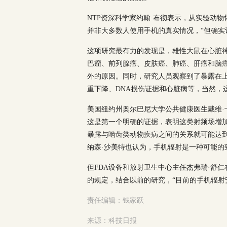
NTP资深科学家约翰·布彻表示，从实验动
并非大多数人使用手机的真实情况，“但确实
这项研究最有力的发现是，雄性大鼠在心脏
巴瘤、前列腺癌、皮肤癌、肺癌、肝癌和脑
外的原因。同时，研究人员观察到了暴露在
重下降、DNA损伤证据和心脏病等，当然，
美国纽约州奥尔巴尼大学公共健康医生戴维·
这是第一个明确的证据，表明这类射频场增
暴露与啮齿类动物疾病之间的关系就可能达
纳森·沙美特也认为，手机辐射是一种可能的
但FDA设备和放射卫生中心主任杰弗瑞·舒
的规定，结合以前的研究，“目前的手机辐射
责任编辑：钱家跃
来源：科技日报