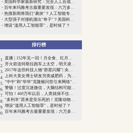
英国科学家最新研究：完全人工合成的病毒...
百年来玛雅考古最重要发现：六万多座神秘...
热搜新闻将我们“裹挟”？人工智能专家这...
大型强子对撞机撞出“奇子”？美国科学家...
增设“滥用人工智能罪”，是时候了？
排行榜
直播 | 152年见一回！月全食、红月亮、蓝...
开火箭送特斯拉跑车上太空，明天凌晨2点...
2017年这些科技人物“群星闪耀”| 央视“...
上科大美女博士研发另类减肥药，为受体蛋...
“中中”和“华华”克隆猴问世引来网络“...
警惕！过度沉迷微信，大脑结构可能正在发...
可怕！460万年以后，人类就保不住Y染色体...
“多利羊”原来是安乐死的！克隆动物是科...
增设“滥用人工智能罪”，是时候了？
百年来玛雅考古最重要发现：六万多座神秘...