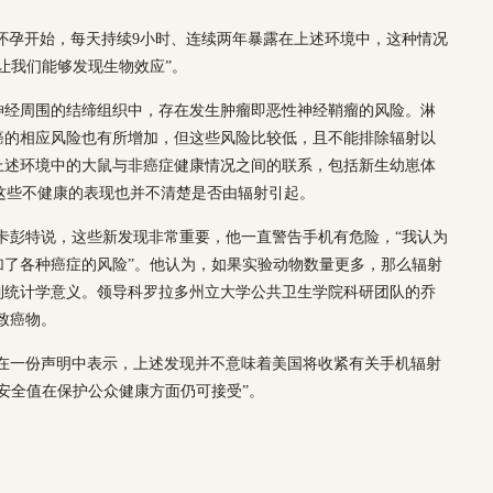
物怀孕开始，每天持续9小时、连续两年暴露在上述环境中，这种情况
让我们能够发现生物效应”。
神经周围的结缔组织中，存在发生肿瘤即恶性神经鞘瘤的风险。淋
癌的相应风险也有所增加，但这些风险比较低，且不能排除辐射以
上述环境中的大鼠与非癌症健康情况之间的联系，包括新生幼崽体
这些不健康的表现也并不清楚是否由辐射引起。
卡彭特说，这些新发现非常重要，他一直警告手机有危险，“我认为
加了各种癌症的风险”。他认为，如果实验动物数量更多，那么辐射
到统计学意义。领导科罗拉多州立大学公共卫生学院科研团队的乔
致癌物。
仁在一份声明中表示，上述发现并不意味着美国将收紧有关手机辐射
安全值在保护公众健康方面仍可接受”。