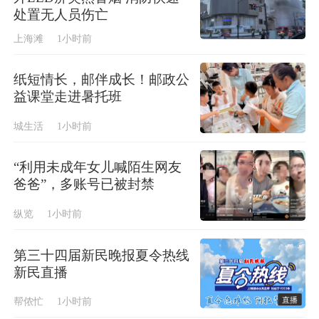
处置无人员伤亡
上海滩
1小时前
纸短情长，邮伴成长！邮政公
益课堂走进暑托班
城生活
1小时前
“利用未成年女儿喊陌生网友
爸爸”，多账号已被封禁
纵览
1小时前
第三十四届新民晚报夏令热线
新民直播
直播
帮侬忙
1小时前