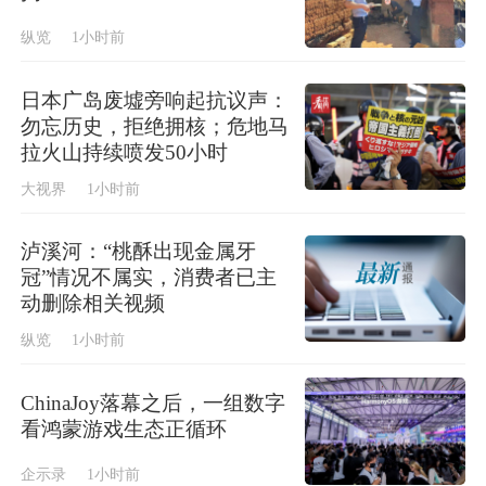
纵览
1小时前
日本广岛废墟旁响起抗议声：
勿忘历史，拒绝拥核；危地马
拉火山持续喷发50小时
大视界
1小时前
泸溪河：“桃酥出现金属牙
冠”情况不属实，消费者已主
动删除相关视频
纵览
1小时前
ChinaJoy落幕之后，一组数字
看鸿蒙游戏生态正循环
企示录
1小时前