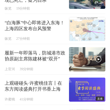
现已死亡，疑为自杀
纵览
19分钟前
“白海豚”中心即将进入东海！
上海四区发布台风预警
纵览
27分钟前
履新一年即落马，防城港市政
协原副主席陈建林被“双开”
上官河
39分钟前
上观碰碰头·许蜜桃佳言丨在
东方阅读盛典打开书香上海
直播
许蜜桃
41分钟前