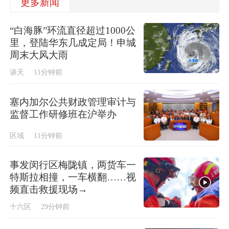
更多新闻
“白海豚”环流直径超过1000公
里，登陆华东几成定局！申城
周末大风大雨
谈天
11分钟前
塞内加尔公共财政管理审计与
监督工作研修班在沪举办
区域
11分钟前
事发闵行区梅陇镇，两货车一
特斯拉相撞，一车横翻……视
频直击救援现场→
十六区
29分钟前