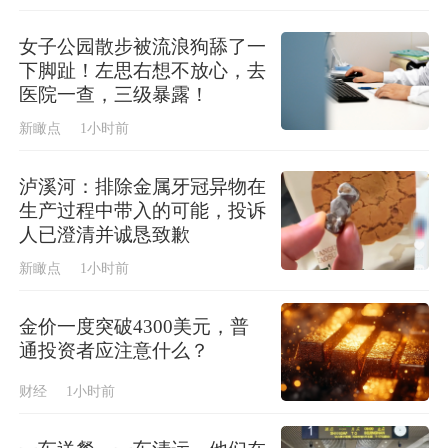
女子公园散步被流浪狗舔了一
下脚趾！左思右想不放心，去
医院一查，三级暴露！
新瞰点
1小时前
泸溪河：排除金属牙冠异物在
生产过程中带入的可能，投诉
人已澄清并诚恳致歉
新瞰点
1小时前
金价一度突破4300美元，普
通投资者应注意什么？
财经
1小时前