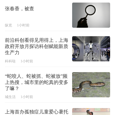
张春香，被查
纵览
1小时前
前沿科创看得见用得上，上海
政府开放月探访科创赋能新质
生产力
科科哒
1小时前
“蛇咬人、蛇被抓、蛇被放”频
上热搜，城市里的蛇真的变多
了嘛？
城生活
1小时前
上海首办孤独症儿童爱心暑托