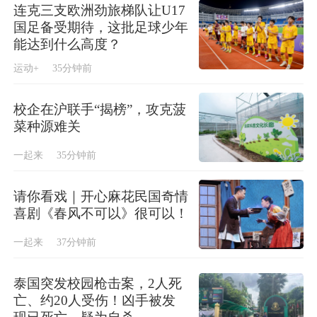
连克三支欧洲劲旅梯队让U17
国足备受期待，这批足球少年
能达到什么高度？
运动+
35分钟前
校企在沪联手“揭榜”，攻克菠
菜种源难关
一起来
35分钟前
请你看戏｜开心麻花民国奇情
喜剧《春风不可以》很可以！
一起来
37分钟前
泰国突发校园枪击案，2人死
亡、约20人受伤！凶手被发