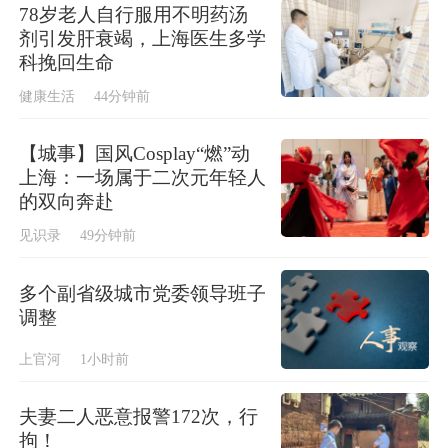
78岁老人自行服用不明药汤
剂引发肝衰竭，上海医生多学
科挽回生命
健康生活
44分钟前
【城事】国风Cosplay“燃”动
上海：一场属于二次元年轻人
的双向奔赴
见识录
49分钟前
多个副省级城市党委领导班子
调整
上官河
1小时前
夫妻二人恶意报警172次，行
拘！