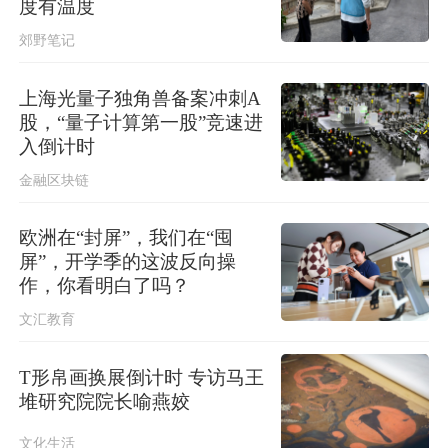
度有温度
郊野笔记
上海光量子独角兽备案冲刺A
股，“量子计算第一股”竞速进
入倒计时
金融区块链
欧洲在“封屏”，我们在“囤
屏”，开学季的这波反向操
作，你看明白了吗？
文汇教育
T形帛画换展倒计时 专访马王
堆研究院院长喻燕姣
文化生活