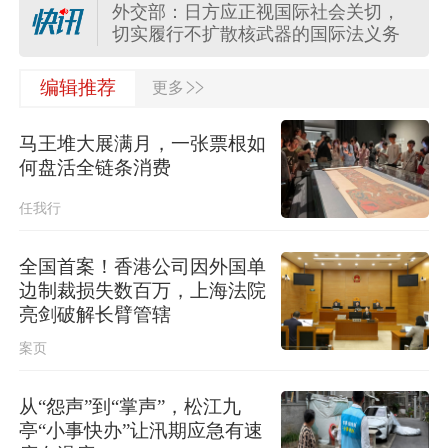
外交部：日方应正视国际社会关切，
切实履行不扩散核武器的国际法义务
>>
“白海豚”登陆地点更新！中央气象台升
编辑推荐
更多
级台风预警
马王堆大展满月，一张票根如
关于对派拓公司在华销售产品启动网
何盘活全链条消费
络安全审查的公告
任我行
台风“白海豚”影响我国已成定局 即将
进入48小时台风警戒线
全国首案！香港公司因外国单
边制裁损失数百万，上海法院
任前公示半年后，胡瑞连主动投案
亮剑破解长臂管辖
案页
外交部：日本“再军事化”已成地区和平
稳现实威胁，必须高度警惕
从“怨声”到“掌声”，松江九
亭“小事快办”让汛期应急有速