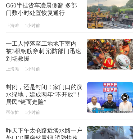
G60半挂货车凌晨侧翻 多部
门数小时处置恢复通行
上海滩
1小时前
一工人掉落至工地地下室内
被3根钢筋穿刺 消防部门迅速
到场救援
上海滩
1小时前
封闭，还是封闭！家门口的滨
水绿地，建成两年“不开放”！
居民“铤而走险”
帮侬忙
1小时前
昨天下午太仓路近淡水路一户
外LED屏突然冒烟 消防快速