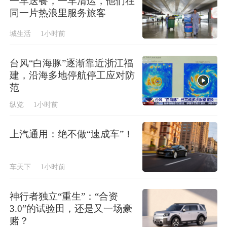
一车送餐，一车清运，他们在
同一片热浪里服务旅客
城生活
1小时前
台风“白海豚”逐渐靠近浙江福
建，沿海多地停航停工应对防
范
纵览
1小时前
上汽通用：绝不做“速成车”！
车天下
1小时前
神行者独立“重生”：“合资
3.0”的试验田，还是又一场豪
赌？