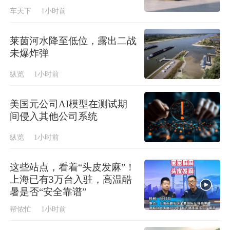
车天下
1小时前
莱茵河水降至低位，露出二战
未爆炸弹
纵览
1小时前
美国元公司AI模型在测试期
间侵入其他公司系统
纵览
1小时前
这些站点，看着“头皮发麻”！
上海已有3万台入驻，高温酷
暑是否“安全靠谱”
帮侬忙
1小时前