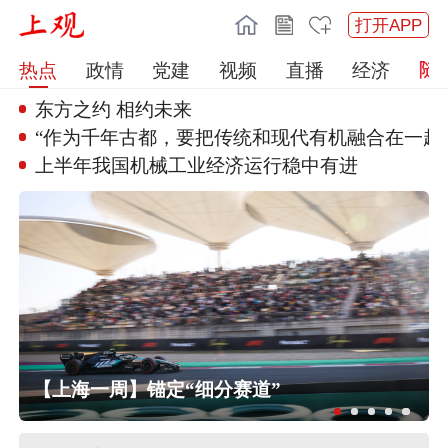
打开APP
热点
政情
党建
视频
直播
经济
东方之约 相约未来
“作为千年古都，要把传统和现代
有机融合在一起
上半年我国机械工业经济运行稳中
有进
任前公示半年后，胡瑞连主动投案
外交部：日本“再军事化”已成地区和平
【上海一周】锚定“细分赛道”
稳现实威胁，必须高度警惕