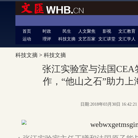
首页
时政
民生
人文聚焦
影视
文汇教育
运动
理评
科技文摘
文艺百家
文汇讲堂
文汇学人
科技文摘
>
科技文摘
张江实验室与法国CE
作，“他山之石”助力
日期:2018年03月30日 16:42: