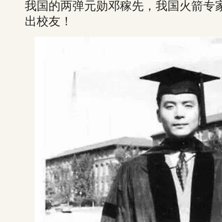
我国的两弹元勋邓稼先，我国火箭专
出校友！