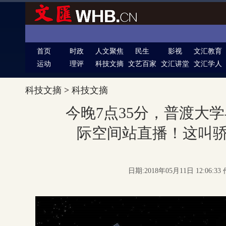
首页
时政
人文聚焦
民生
影视
文汇教育
运动
理评
科技文摘
文艺百家
文汇讲堂
文汇学人
科技文摘
>
科技文摘
今晚7点35分，普渡大
际空间站直播！这叫
日期:2018年05月11日 12:06: