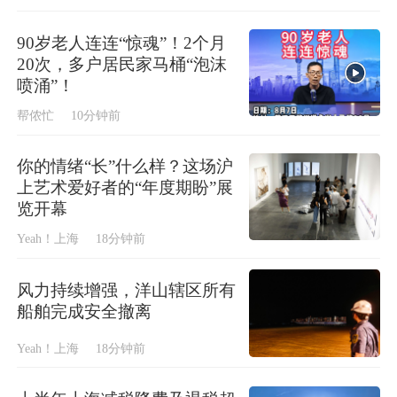
90岁老人连连“惊魂”！2个月
20次，多户居民家马桶“泡沫
喷涌”！
帮侬忙
10分钟前
你的情绪“长”什么样？这场沪
上艺术爱好者的“年度期盼”展
览开幕
Yeah！上海
18分钟前
风力持续增强，洋山辖区所有
船舶完成安全撤离
Yeah！上海
18分钟前