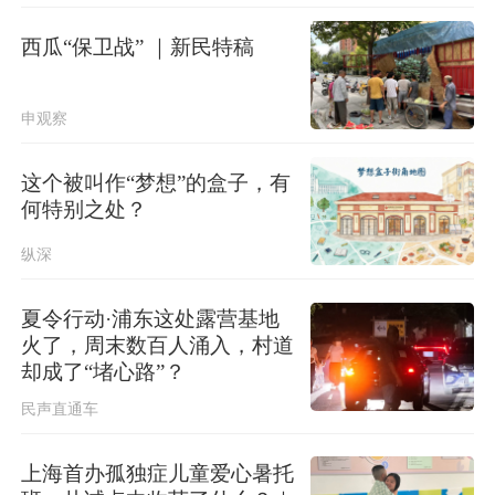
台湾发布台风“白海豚”海上警报
西瓜“保卫战” ｜新民特稿
北京进一步优化调整房地产政策
申观察
这个被叫作“梦想”的盒子，有
何特别之处？
纵深
夏令行动·浦东这处露营基地
火了，周末数百人涌入，村道
却成了“堵心路”？
民声直通车
上海首办孤独症儿童爱心暑托