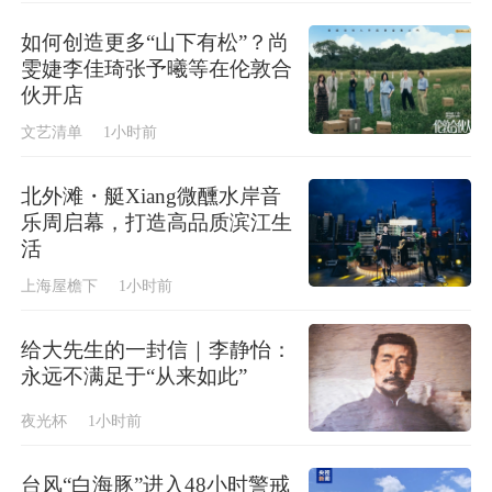
如何创造更多“山下有松”？尚
雯婕李佳琦张予曦等在伦敦合
伙开店
文艺清单
1小时前
北外滩・艇Xiang微醺水岸音
乐周启幕，打造高品质滨江生
活
上海屋檐下
1小时前
给大先生的一封信｜李静怡：
永远不满足于“从来如此”
夜光杯
1小时前
台风“白海豚”进入48小时警戒