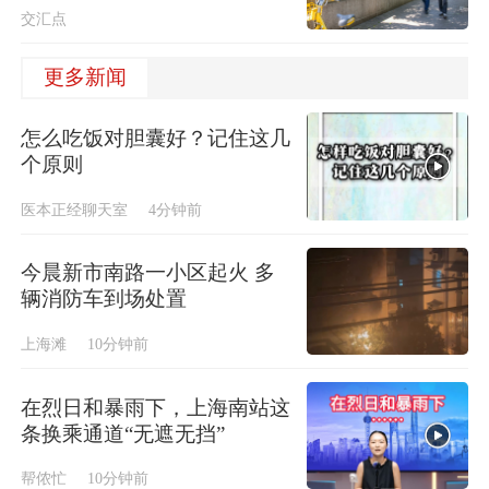
交汇点
更多新闻
怎么吃饭对胆囊好？记住这几
个原则
医本正经聊天室
4分钟前
今晨新市南路一小区起火 多
辆消防车到场处置
上海滩
10分钟前
在烈日和暴雨下，上海南站这
条换乘通道“无遮无挡”
帮侬忙
10分钟前