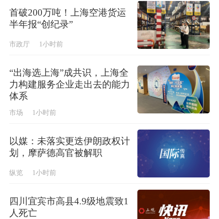
首破200万吨！上海空港货运
半年报“创纪录”
市政厅
1小时前
“出海选上海”成共识，上海全
力构建服务企业走出去的能力
体系
市场
1小时前
以媒：未落实更迭伊朗政权计
划，摩萨德高官被解职
纵览
1小时前
四川宜宾市高县4.9级地震致1
人死亡