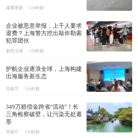
城事更新
1小时前
企业被恶意举报，上千人要求
退费？上海警方挖出敲诈勒索
犯罪团伙
新民法谭
1小时前
护航企业逐浪全球，上海构建
出海服务新生态
市政厅
1小时前
349万赔偿金跨省“流动”！长
三角检察破壁，让污染无处遁
形
市政厅
1小时前