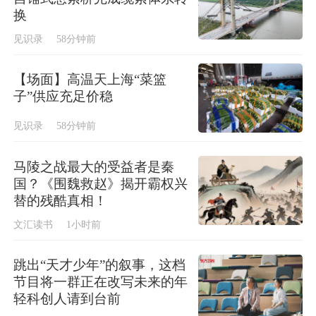
换
见识录
58分钟前
【场面】高温天上海“菜篮
子”供应充足价稳
见识录
58分钟前
马陵之战最大的受益者是秦
国？《围魏救赵》揭开霸权兴
替的残酷真相！
文汇读书
1小时前
跳出“天才少年”的叙事，这档
节目将一群正在改写未来的年
轻科创人请到台前