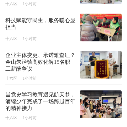
十六区
1小时前
科技赋能守民生，服务暖心显
担当
十六区
1小时前
企业主体变更、承诺难查证？
金山朱泾镇高效化解15名职
工薪酬争议
十六区
1小时前
当党史学习教育遇见航天梦，
浦锦少年完成了一场跨越百年
的精神接力
十六区
1小时前