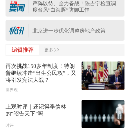
严阵以待、全力备战！陈吉宁检查调
度台风“白海豚”防御工作
台湾发布台风“白海豚”海上警报
北京进一步优化调整房地产政策
>>
编辑推荐
更多
四川宜宾市高县4.9级地震致1人死亡
再次挑战150多年制度！特朗
日本民调显示近八成民众要求坚持“无
普继续冲击“出生公民权”，又
核三原则”，外交部：民心不可违
将引发宪法大战？
世界观
中国游客在泰国遭遇摩托车坠崖事
故，一死一伤
上观时评｜还记得季羡林
河南重新组织“三支一扶”笔试，此前考
的“昭告天下”吗
试存在规模性组织作弊犯罪行为
时评