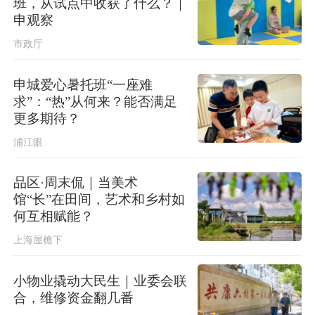
班，从试点中收获了什么？｜
申观察
市政厅
申城爱心暑托班“一座难
求”：“热”从何来？能否满足
更多期待？
浦江眼
品区·周末侃｜当美术
馆“长”在田间，艺术和乡村如
何互相赋能？
上海屋檐下
小物业撬动大民生｜业委会联
合，维修资金翻几番