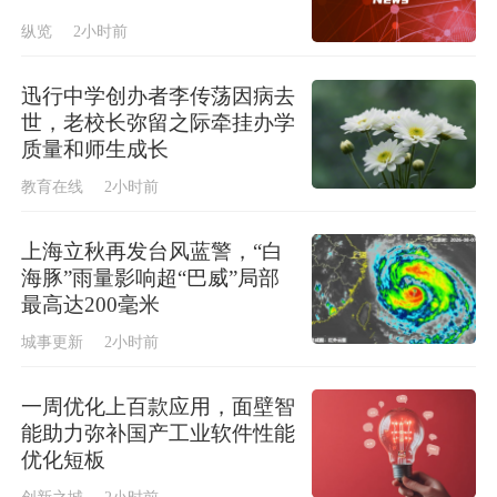
纵览
2小时前
迅行中学创办者李传荡因病去
世，老校长弥留之际牵挂办学
质量和师生成长
教育在线
2小时前
上海立秋再发台风蓝警，“白
海豚”雨量影响超“巴威”局部
最高达200毫米
城事更新
2小时前
一周优化上百款应用，面壁智
能助力弥补国产工业软件性能
优化短板
创新之城
2小时前