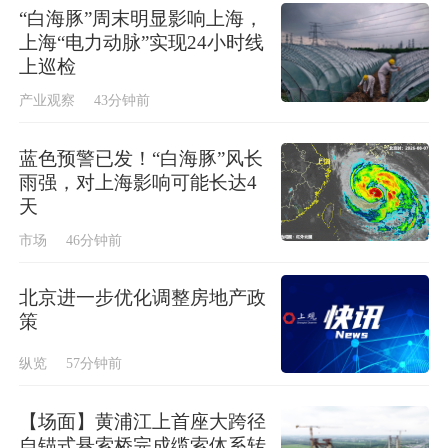
“白海豚”周末明显影响上海，
上海“电力动脉”实现24小时线
上巡检
产业观察
43分钟前
蓝色预警已发！“白海豚”风长
雨强，对上海影响可能长达4
天
市场
46分钟前
北京进一步优化调整房地产政
策
纵览
57分钟前
【场面】黄浦江上首座大跨径
自锚式悬索桥完成缆索体系转