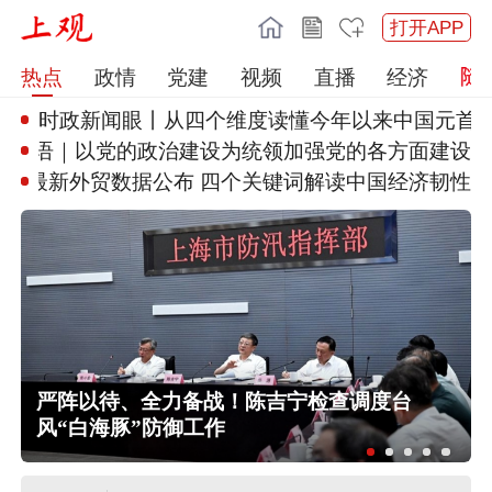
打开APP
热点
政情
党建
视频
直播
经济
时政新闻眼丨从四个维度读懂今年
以来中国元首
”
学习·知行丨“敦煌，我心向往之
南水北调中线工程调水突破800
亿立方米
严阵以待、全力备战！陈吉宁检查调度台
风“白海豚”防御工作