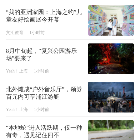
“我的亚洲家园：上海之约”儿
童友好绘画展今开幕
文汇教育
1小时前
8月中旬起，“复兴公园游乐
场”要来了
Yeah！上海
1小时前
北外滩成“户外音乐厅”，领券
百元内可享浦江游艇
Yeah！上海
1小时前
“本地蛇”进入活跃期，仅一种
有毒，遇见记住四不