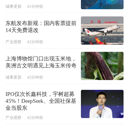
城事更新
41分钟前
东航发布新规：国内客票提前
14天免费退改
产业观察
42分钟前
上海博物馆门口出现玉米地，
美洲古文明遇见上海玉米传奇
城事更新
42分钟前
IPO仅次长鑫科技，宇树超募
45%！DeepSeek、全国社保基
金当股东
产业观察
42分钟前