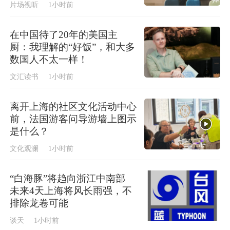
片场视听
1小时前
在中国待了20年的美国主
厨：我理解的“好饭”，和大多
数国人不太一样！
文汇读书
1小时前
离开上海的社区文化活动中心
前，法国游客问导游墙上图示
是什么？
文化观澜
1小时前
“白海豚”将趋向浙江中南部
未来4天上海将风长雨强，不
排除龙卷可能
谈天
1小时前