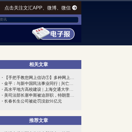
点击关注文汇APP、微博、微信
相关文章
【手把手教您网上信访①】多种网上信访渠...
金平：与新中国民法事业同行 | 兴亡匹夫...
高水平地方高校建设 | 上海交通大学医学...
美司法部长塞申斯被迫辞职，特朗普终向“...
长春长生公司被处罚没款91亿元
推荐文章