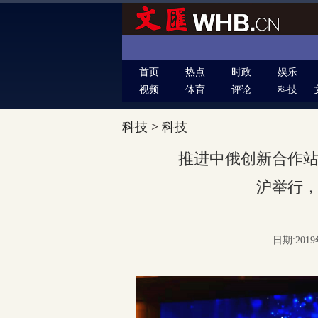
首页
热点
时政
娱乐
视频
体育
评论
科技
科技
>
科技
推进中俄创新合作
沪举行
日期:2019