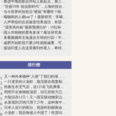
推进中俄创新合作站上新起点，第三届中俄...
“壮丽70年 创业新时代”，上海科技企业...
当今世界科技前沿“硬核”有哪些？刚发布...
喝咖啡的人都out了！最新研究：常喝茶有...
人声带组织在实验室培养成功，有望让患者...
“诺奖风向标”最新预测出炉：19位科学家...
国人对锦鲤的爱有多深？最近研究表明：绵...
来看嫦娥和玉兔漫步月球的行踪！中科院国...
减肥开始阶段只要少吃就能减重，可后来体...
据说印度人在这里看到外星人，希特勒派人...
排行榜
又一种外来物种“入侵”了我们的湖，能...
一只变异的小龙虾，能无限自我复制，25年...
给救生衣充气后，这125名飞机乘客竟提早...
明明不在食物链顶层，但它的智力已高到令...
大陆仅存11只！又一国宝级动物穿山甲被宣...
从发现到灭绝只用了27年，这种海中巨兽经...
日本人设计的阳台，危急时刻能救命！网友...
小龙虾：我后悔侵入中国了！吃货问：它吃...