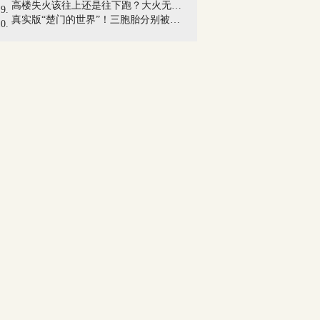
高楼失火该往上还是往下跑？大火无情，知...
真实版“楚门的世界”！三胞胎分别被贫中...