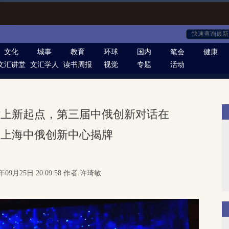
文化
城事
教育
环球
国内
笔会
健康
文汇讲堂
文汇学人
读书周报
视觉
专题
活动
站上新起点，第三届中俄创新对话在
，上海中俄创新中心揭牌
年09月25日 20:09:58 作者:许琦敏