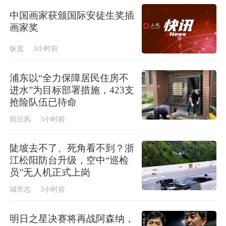
中国画家获颁国际安徒生奖插
画家奖
纵览
3小时前
浦东以“全力保障居民住房不
进水”为目标部署措施，423支
抢险队伍已待命
前沿风
3小时前
陡坡去不了、死角看不到？浙
江松阳防台升级，空中“巡检
员”无人机正式上岗
城市志
3小时前
明日之星决赛将再战阿森纳，