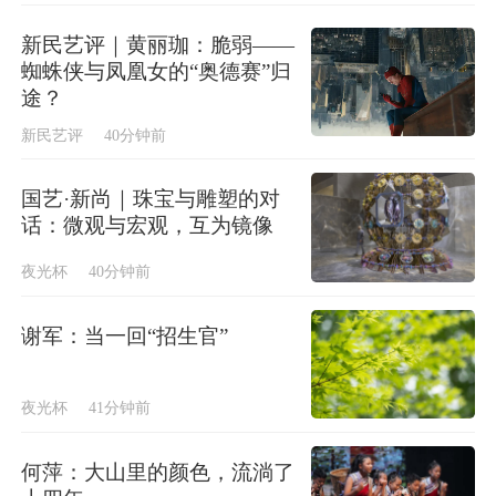
新民艺评｜黄丽珈：脆弱——
蜘蛛侠与凤凰女的“奥德赛”归
途？
新民艺评
40分钟前
国艺·新尚｜珠宝与雕塑的对
话：微观与宏观，互为镜像
夜光杯
40分钟前
谢军：当一回“招生官”
夜光杯
41分钟前
何萍：大山里的颜色，流淌了