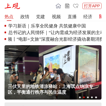
打开APP
热点
政情
党建
视频
直播
经济
学习新语｜乐享全民健身 共筑健
康中国
总书记的人民情怀｜“让内需成为
经济发展的主动力
视频丨“电影+文旅”深度融合
光影经济撬动暑期消费新
三伏天里的地铁清凉驿站：上海试点纳凉专
区，平衡通行秩序与民生温度
陕西柞水泥石流已致2人死亡，仍有1
人失联