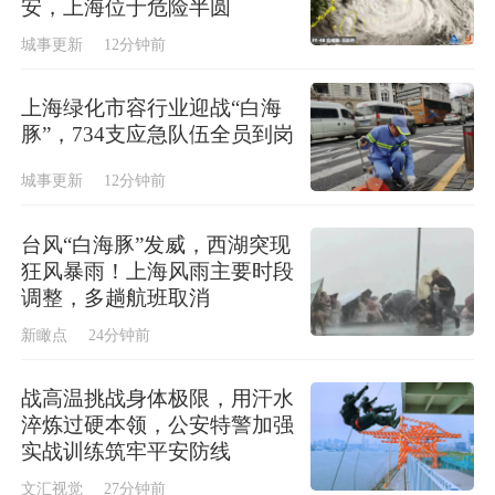
安，上海位于危险半圆
城事更新
12分钟前
上海绿化市容行业迎战“白海
豚”，734支应急队伍全员到岗
城事更新
12分钟前
台风“白海豚”发威，西湖突现
狂风暴雨！上海风雨主要时段
调整，多趟航班取消
新瞰点
24分钟前
战高温挑战身体极限，用汗水
淬炼过硬本领，公安特警加强
实战训练筑牢平安防线
文汇视觉
27分钟前