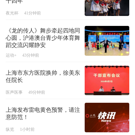
十四年
夜光杯
41分钟前
《龙的传人》舞步牵起四地同
心圆，沪港澳台青少年体育舞
蹈交流闪耀静安
运动+
43分钟前
上海市东方医院换帅，徐美东
任院长
医声医事
49分钟前
上海发布雷电黄色预警，请注
意防范！
纵览
1小时前