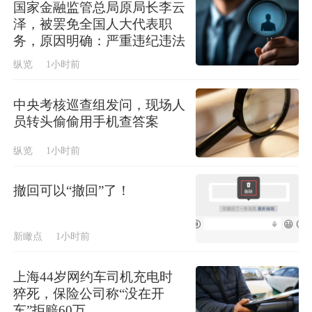
国家金融监管总局原局长李云
泽，被罢免全国人大代表职
务，原因明确：严重违纪违法
纵览
1小时前
中央考核巡查组发问，现场人
员转头偷偷用手机查答案
纵览
1小时前
撤回可以“撤回”了！
新瞰点
1小时前
上海44岁网约车司机充电时
猝死，保险公司称“没在开
车”拒赔60万