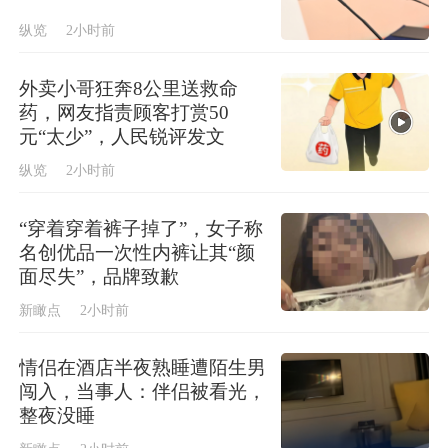
纵览
2小时前
外卖小哥狂奔8公里送救命
药，网友指责顾客打赏50
元“太少”，人民锐评发文
纵览
2小时前
“穿着穿着裤子掉了”，女子称
名创优品一次性内裤让其“颜
面尽失”，品牌致歉
新瞰点
2小时前
情侣在酒店半夜熟睡遭陌生男
闯入，当事人：伴侣被看光，
整夜没睡