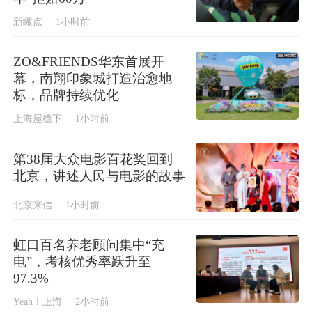
新瞰点
1小时前
ZO&FRIENDS华东首展开
幕，南翔印象城打造治愈地
标，品牌持续优化
上海屋檐下
1小时前
第38届大众电影百花奖回到
北京，讲述人民与电影的故事
北京来信
1小时前
虹口百名养老顾问集中“充
电”，考核优秀率跃升至
97.3%
Yeah！上海
2小时前