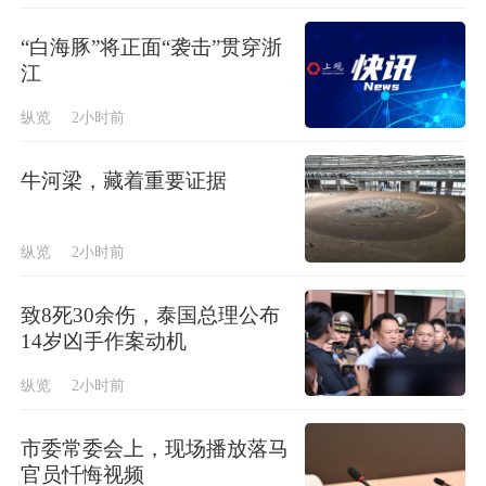
“白海豚”将正面“袭击”贯穿浙
江
纵览
2小时前
牛河梁，藏着重要证据
纵览
2小时前
致8死30余伤，泰国总理公布
14岁凶手作案动机
纵览
2小时前
市委常委会上，现场播放落马
官员忏悔视频