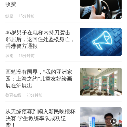
收费
纵览
15分钟前
46岁男子在电梯内持刀袭击
邻居后，返回住处坠楼身亡，
香港警方通报
纵览
16分钟前
画笔没有国界，“我的亚洲家
园：上海之约”儿童友好绘画
展在沪展出
教育在线
29分钟前
从无缘预赛到闯入新民晚报杯
决赛 学生教练率队成功逆
袭！