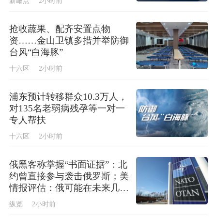
新瞰点
2小时前
抢收蔬果、配齐安置点物
资……金山卫镇多措并举防御
台风“白海豚”
十六区
2小时前
浦东预计转移群众10.3万人，
对135名老弱病残孕等一对一
专人帮扶
十六区
2小时前
俄黑客称掌握“书面证据”：北
约曾直接参与袭击俄罗斯；美
情报评估：俄可能在未来几年
内授权对北约发动有限攻击
纵览
2小时前