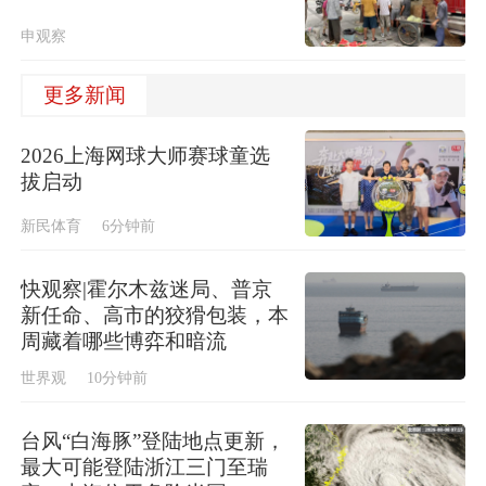
申观察
更多新闻
2026上海网球大师赛球童选
拔启动
新民体育
6分钟前
快观察|霍尔木兹迷局、普京
新任命、高市的狡猾包装，本
周藏着哪些博弈和暗流
世界观
10分钟前
台风“白海豚”登陆地点更新，
最大可能登陆浙江三门至瑞