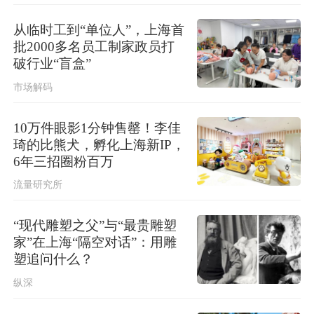
上海发布雷电黄色预警，请注意防
范！
从临时工到“单位人”，上海首
批2000多名员工制家政员打
破行业“盲盒”
市场解码
10万件眼影1分钟售罄！李佳
琦的比熊犬，孵化上海新IP，
6年三招圈粉百万
流量研究所
“现代雕塑之父”与“最贵雕塑
家”在上海“隔空对话”：用雕
塑追问什么？
纵深