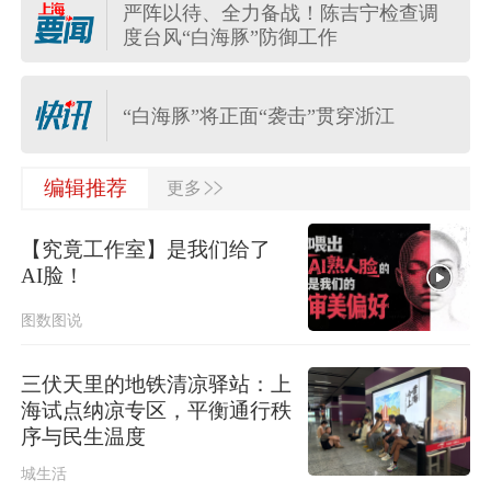
严阵以待、全力备战！陈吉宁检查调
上海发布雷电黄色预警，请注意防
度台风“白海豚”防御工作
范！
“白海豚”将正面“袭击”贯穿浙江
>>
国家防总对江苏安徽启动防汛防台风
编辑推荐
更多
四级应急响应
【究竟工作室】是我们给了
航行警告！南海部分海域进行军事训
AI脸！
练 禁止驶入
图数图说
迎战“白海豚”，多区上午起转移安置，
上海转移人数至17时将达2.36万人
三伏天里的地铁清凉驿站：上
海试点纳凉专区，平衡通行秩
陕西柞水泥石流已致2人死亡，仍有1
序与民生温度
人失联
城生活