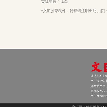
责任编辑：任荃
*文汇独家稿件，转载请注明出处。|图
违法与不良信息
文汇报介绍
本网站文字
家授权发布
文汇网跟帖
文汇网 ● 版权所有 All Ri