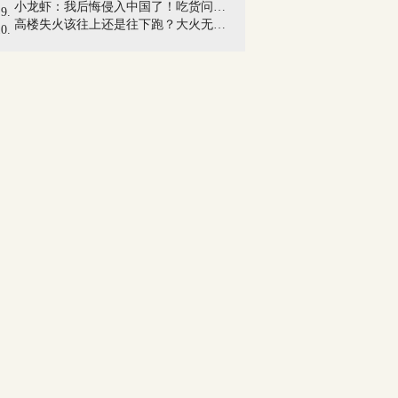
小龙虾：我后悔侵入中国了！吃货问：它吃...
高楼失火该往上还是往下跑？大火无情，知...