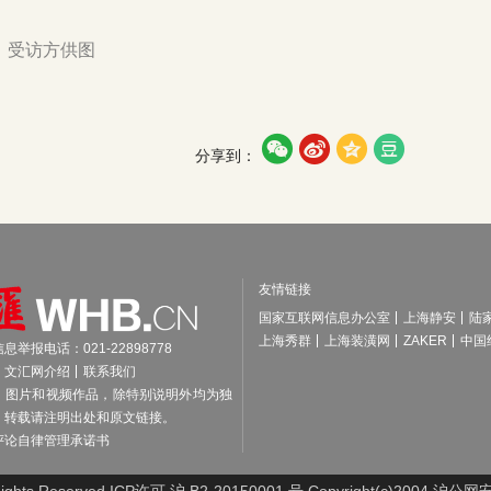
：受访方供图




分享到：
友情链接
国家互联网信息办公室
上海静安
陆
上海秀群
上海装潢网
ZAKER
中国
举报电话：021-22898778
文汇网介绍
联系我们
、图片和视频作品，除特别说明外均为独
，转载请注明出处和原文链接。
评论自律管理承诺书
ghts Reserved ICP许可 沪 B2-20150001 号 Copyright(c)2004 沪公网