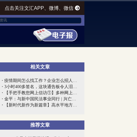
点击关注文汇APP、微博、微信
相关文章
疫情期间怎么找工作？企业怎么招人？上海...
3小时400多签名，这块通告板令人泪目！上...
【手把手教您网上信访①】多种网上信访渠...
金平：与新中国民法事业同行 | 兴亡匹夫...
【新时代新作为新篇章】高水平地方高校建...
推荐文章