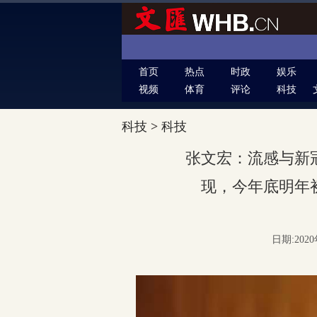
首页
热点
时政
娱乐
视频
体育
评论
科技
科技
>
科技
张文宏：流感与新
现，今年底明年
日期:2020