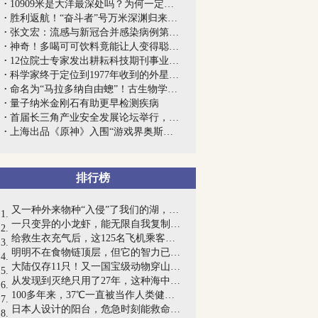
10909米是大洋最深处吗？为何一定要载人...
胜利返航！“奋斗者”号万米深渊归来，哪...
张文宏：流感与新冠合并感染病例第一波疫...
神奇！多喝可可饮料竟能让人变得聪明？
12位院士专家发出耕耘科技期刊事业倡议
科学家终于定位到1977年收到的外星人信号...
命名为“马拉多纳自由蟌”！古生物学家致...
量子纳米金刚石有助更早检测疾病
首届长三角产业安全发展论坛举行，首期《...
上海出品《原神》入围“游戏界奥斯卡”，...
排行榜
又一种外来物种“入侵”了我们的湖，能...
一只变异的小龙虾，能无限自我复制，25年...
给救生衣充气后，这125名飞机乘客竟提早...
明明不在食物链顶层，但它的智力已高到令...
大陆仅存11只！又一国宝级动物穿山甲被宣...
从发现到灭绝只用了27年，这种海中巨兽经...
100多年来，37℃一直被当作人类健康的体...
日本人设计的阳台，危急时刻能救命！网友...