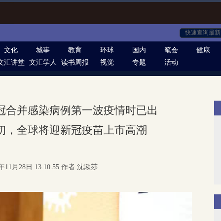
文化
城事
教育
环球
国内
笔会
健康
文汇讲堂
文汇学人
读书周报
视觉
专题
活动
冠合并感染病例第一波疫情时已出
初，全球将迎新冠疫苗上市高潮
年11月28日 13:10:55 作者:沈湫莎