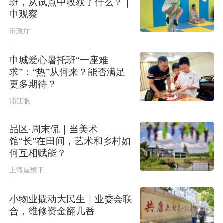
班，从试点中收获了什么？｜
申观察
市政厅
申城爱心暑托班“一座难
求”：“热”从何来？能否满足
更多期待？
浦江眼
品区·周末侃｜当美术
馆“长”在田间，艺术和乡村如
何互相赋能？
上海屋檐下
小物业撬动大民生｜业委会联
合，维修资金翻几番