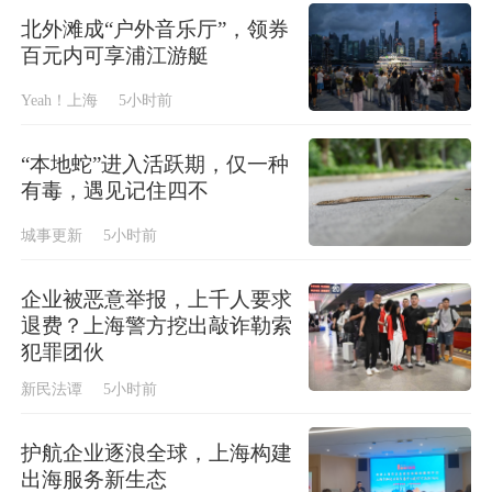
北外滩成“户外音乐厅”，领券
百元内可享浦江游艇
Yeah！上海
5小时前
“本地蛇”进入活跃期，仅一种
有毒，遇见记住四不
城事更新
5小时前
企业被恶意举报，上千人要求
退费？上海警方挖出敲诈勒索
犯罪团伙
新民法谭
5小时前
护航企业逐浪全球，上海构建
出海服务新生态