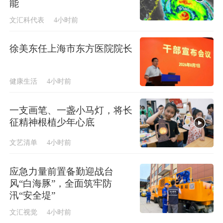
能
文汇科代表
4小时前
徐美东任上海市东方医院院长
健康生活
4小时前
一支画笔、一盏小马灯，将长
征精神根植少年心底
文艺清单
4小时前
应急力量前置备勤迎战台
风“白海豚”，全面筑牢防
汛“安全堤”
文汇视觉
4小时前