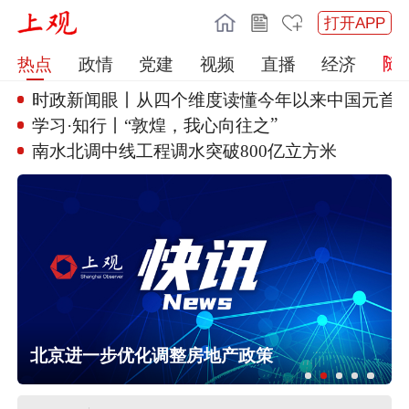
打开APP
热点
政情
党建
视频
直播
经济
时政新闻眼丨从四个维度读懂今年
以来中国元首
”
学习·知行丨“敦煌，我心向往之
南水北调中线工程调水突破800
亿立方米
北京进一步优化调整房地产政策