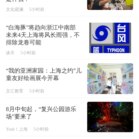
文化观澜
5小时前
“白海豚”将趋向浙江中南部
未来4天上海将风长雨强，不
排除龙卷可能
谈天
5小时前
“我的亚洲家园：上海之约”儿
童友好绘画展今开幕
文汇教育
5小时前
8月中旬起，“复兴公园游乐
场”要来了
Yeah！上海
5小时前