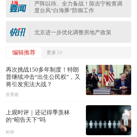
严阵以待、全力备战！陈吉宁检查调
度台风“白海豚”防御工作
台湾发布台风“白海豚”海上警报
北京进一步优化调整房地产政策
>>
编辑推荐
更多
四川宜宾市高县4.9级地震致1人死亡
再次挑战150多年制度！特朗
日本民调显示近八成民众要求坚持“无
普继续冲击“出生公民权”，又
核三原则”，外交部：民心不可违
将引发宪法大战？
世界观
中国游客在泰国遭遇摩托车坠崖事
故，一死一伤
上观时评｜还记得季羡林
河南重新组织“三支一扶”笔试，此前考
的“昭告天下”吗
试存在规模性组织作弊犯罪行为
时评