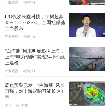
产业观察
4小时前
IPO仅次长鑫科技，宇树超募
45%！DeepSeek、全国社保基
金当股东
产业观察
4小时前
“白海豚”周末明显影响上海，
上海“电力动脉”实现24小时线
上巡检
产业观察
4小时前
蓝色预警已发！“白海豚”风长
雨强，对上海影响可能长达4
天
市场
5小时前