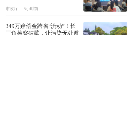
市政厅
5小时前
349万赔偿金跨省“流动”！长
三角检察破壁，让污染无处遁
形
市政厅
5小时前
如何创造更多“山下有松”？尚
雯婕李佳琦张予曦等在伦敦合
伙开店
文艺清单
5小时前
北外滩・艇Xiang微醺水岸音
乐周启幕，打造高品质滨江生
活