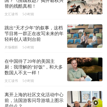
国？《围魏救赵》揭开霸权兴
替的残酷真相！
文汇读书
5小时前
跳出“天才少年”的叙事，这档
节目将一群正在改写未来的年
轻科创人请到台前
片场视听
5小时前
在中国待了20年的美国主
厨：我理解的“好饭”，和大多
数国人不太一样！
文汇读书
5小时前
离开上海的社区文化活动中心
前，法国游客问导游墙上图示
是什么？