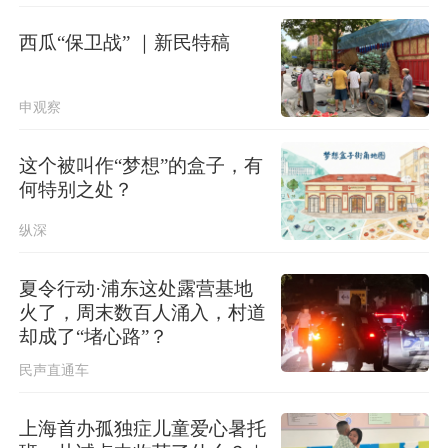
台湾发布台风“白海豚”海上警报
西瓜“保卫战” ｜新民特稿
北京进一步优化调整房地产政策
申观察
这个被叫作“梦想”的盒子，有
何特别之处？
纵深
夏令行动·浦东这处露营基地
火了，周末数百人涌入，村道
却成了“堵心路”？
民声直通车
上海首办孤独症儿童爱心暑托