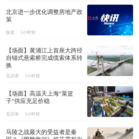
北京进一步优化调整房地产政
策
纵览
5小时前
【场面】黄浦江上首座大跨径
自锚式悬索桥完成缆索体系转
换
见识录
5小时前
【场面】高温天上海“菜篮
子”供应充足价稳
见识录
5小时前
马陵之战最大的受益者是秦