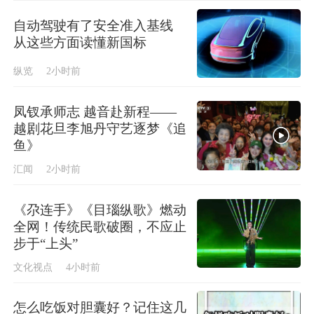
自动驾驶有了安全准入基线
从这些方面读懂新国标
纵览
2小时前
凤钗承师志 越音赴新程——
越剧花旦李旭丹守艺逐梦《追
鱼》
汇闻
2小时前
《尕连手》《目瑙纵歌》燃动
全网！传统民歌破圈，不应止
步于“上头”
文化视点
4小时前
怎么吃饭对胆囊好？记住这几