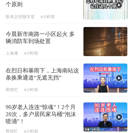
个原则
医本正经聊天室
4小时前
今晨新市南路一小区起火 多
辆消防车到场处置
上海滩
4小时前
在烈日和暴雨下，上海南站这
条换乘通道“无遮无挡”
帮侬忙
4小时前
90岁老人连连“惊魂”！2个月
20次，多户居民家马桶“泡沫
喷涌”！
帮侬忙
4小时前