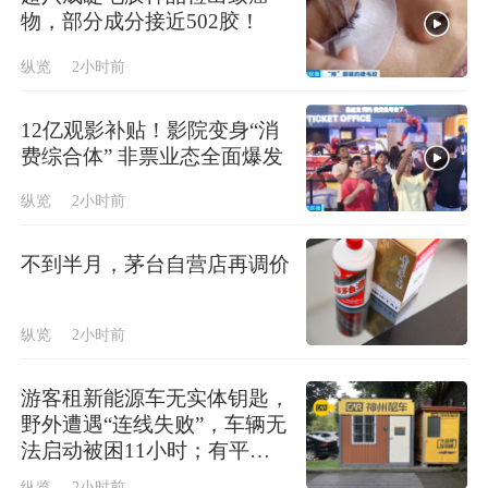
物，部分成分接近502胶！
纵览
2小时前
12亿观影补贴！影院变身“消
费综合体” 非票业态全面爆发
纵览
2小时前
不到半月，茅台自营店再调价
纵览
2小时前
游客租新能源车无实体钥匙，
野外遭遇“连线失败”，车辆无
法启动被困11小时；有平台
表示特定品牌只能手机解锁
纵览
2小时前