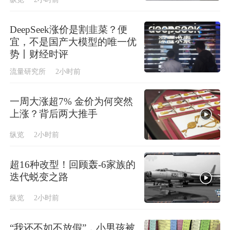
DeepSeek涨价是割韭菜？便
宜，不是国产大模型的唯一优
势丨财经时评
流量研究所
2小时前
一周大涨超7% 金价为何突然
上涨？背后两大推手
纵览
2小时前
超16种改型！回顾轰-6家族的
迭代蜕变之路
纵览
2小时前
“我还不如不放假”，小男孩被