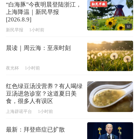
“白海豚”今夜明晨登陆浙江，
上海降温｜新民早报
[2026.8.9]
h5
新民早报
1小时前
晨读｜周云海：至亲时刻
夜光杯
1小时前
红色绿豆汤没营养？有人喝绿
豆汤进急诊室？这道夏日美
食，很多人有误区
上海辟谣平台
1小时前
最新：拜登癌症已扩散