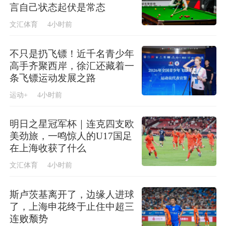
言自己状态起伏是常态
文汇体育
4小时前
不只是扔飞镖！近千名青少年
高手齐聚西岸，徐汇还藏着一
条飞镖运动发展之路
运动+
4小时前
明日之星冠军杯｜连克四支欧
美劲旅，一鸣惊人的U17国足
在上海收获了什么
文汇体育
4小时前
斯卢茨基离开了，边缘人进球
了，上海申花终于止住中超三
连败颓势