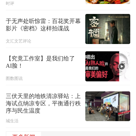
时评
于无声处听惊雷：百花奖开幕
影片《密档》这样拍谍战
文汇文艺评论
【究竟工作室】是我们给了
AI脸！
图数图说
三伏天里的地铁清凉驿站：上
海试点纳凉专区，平衡通行秩
序与民生温度
城生活