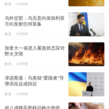
纵览
2小时前
乌外交部：乌无意向保加利亚
方向发射任何装备
纵览
2小时前
加拿大一省进入紧急状态应对
野火灾情
纵览
2小时前
泽连斯基：乌美就“爱国者”导
弹供应达成协议
纵览
2小时前
超八成睫毛胶样品检出致癌