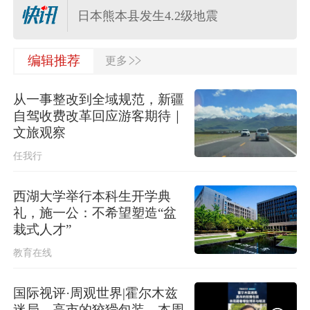
日本熊本县发生4.2级地震
>>
编辑推荐
更多
美军称已迫使53艘商船改变航线
从一事整改到全域规范，新疆
上海发布海浪橙色预警！
自驾收费改革回应游客期待｜
文旅观察
任我行
水利部将针对浙江省的洪水防御应急
响应提升至Ⅲ级
西湖大学举行本科生开学典
河南驻马店西平县“7·30”故意伤害案件
礼，施一公：不希望塑造“盆
犯罪嫌疑人夏某钢被抓获
栽式人才”
教育在线
多个明星演唱会紧急取消
国际视评·周观世界|霍尔木兹
迷局，高市的狡猾包装，本周