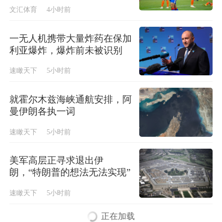
文汇体育
4小时前
一无人机携带大量炸药在保加
利亚爆炸，爆炸前未被识别
速瞰天下
5小时前
就霍尔木兹海峡通航安排，阿
曼伊朗各执一词
速瞰天下
5小时前
美军高层正寻求退出伊
朗，“特朗普的想法无法实现”
速瞰天下
5小时前
正在加载