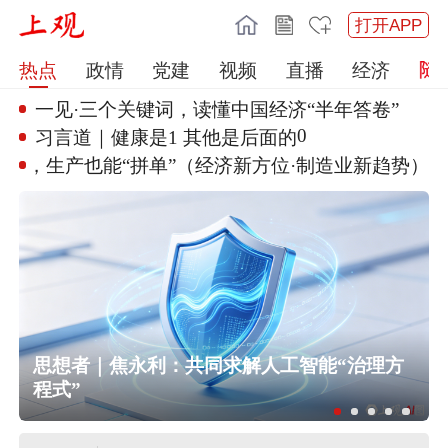
打开APP
热点
政情
党建
视频
直播
经济
一见·三个关键词，读懂中国经济
“半年答卷”
0
习言道｜健康是1 其他是后面的
多部门“攥指成拳”调度部署防范
应对“白海豚”登陆
民
思想者｜焦永利：共同求解人工智能“治理方
程式”
多个明星演唱会紧急取消