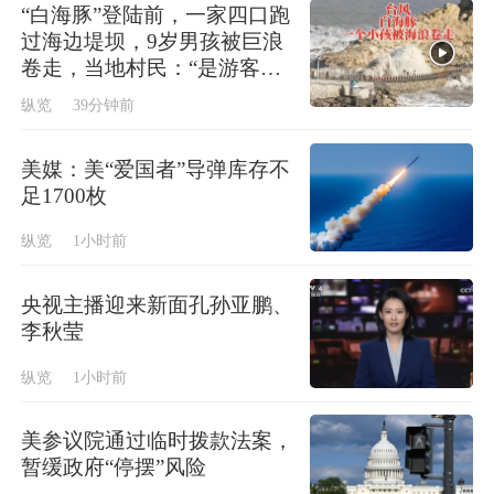
“白海豚”登陆前，一家四口跑
过海边堤坝，9岁男孩被巨浪
卷走，当地村民：“是游客，
找小路爬了进去”
纵览
39分钟前
美媒：美“爱国者”导弹库存不
足1700枚
纵览
1小时前
央视主播迎来新面孔孙亚鹏、
李秋莹
纵览
1小时前
美参议院通过临时拨款法案，
暂缓政府“停摆”风险