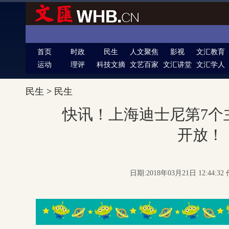
首页
时政
民生
人文聚焦
影视
文汇教育
运动
理评
科技文摘
文艺百家
文汇讲堂
文汇学人
民生
>
民生
快讯！上海迪士尼第7个主
开放！
日期:2018年03月21日 12:44: