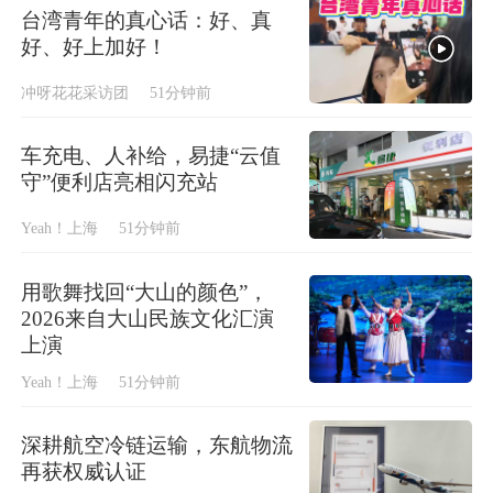
台湾青年的真心话：好、真
好、好上加好！
冲呀花花采访团
51分钟前
车充电、人补给，易捷“云值
守”便利店亮相闪充站
Yeah！上海
51分钟前
用歌舞找回“大山的颜色”，
2026来自大山民族文化汇演
上演
Yeah！上海
51分钟前
深耕航空冷链运输，东航物流
再获权威认证