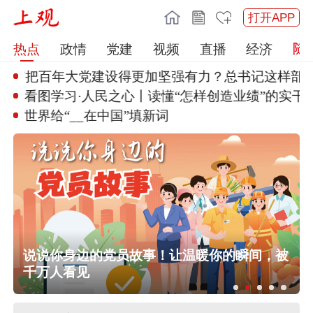
打开APP
热点
政情
党建
视频
直播
经济
何把百年大党建设
得更加坚强有力？总书记这样部署
看图学习·人民之心丨读懂“怎样
创造业绩”的实干
世界给“__在中国”填新词
任前公示半年后，胡瑞连主动投案
行
说说你身边的党员故事！让温暖你的瞬间，被
外交部：日本“再军事化”已成地区和平
千万人看见
稳现实威胁，必须高度警惕