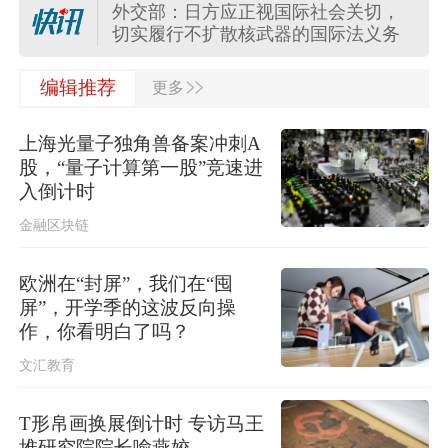
外交部：日方应正视国际社会关切，
切实履行不扩散核武器的国际法义务
>>
“白海豚”登陆地点更新！中央气象台升
编辑推荐
更多
级台风预警
上海光量子独角兽备案冲刺A
关于对派拓公司在华销售产品启动网
股，“量子计算第一股”竞速进
络安全审查的公告
入倒计时
金融区块链
台风“白海豚”影响我国已成定局 即将
进入48小时台风警戒线
欧洲在“封屏”，我们在“囤
屏”，开学季的这波反向操
任前公示半年后，胡瑞连主动投案
作，你看明白了吗？
文汇教育
外交部：日本“再军事化”已成地区和平
稳现实威胁，必须高度警惕
T形帛画换展倒计时 专访马王
堆研究院院长喻燕姣