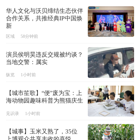
华人文化与沃贝缔结生态伙伴
合作关系，共推经典IP中国焕
新
区域
58分钟前
演员侯明昊违反交规被约谈？
当地交警：属实
纵览
1小时前
【城市笙歌】“便”废为宝：上
海动物园趣味科普为熊猫庆生
见识录
1小时前
【城事】玉米又熟了，35位
上博观众共享丰收的喜悦