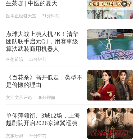
生茶咖 | 中医的夏天
医本正经聊天室
31分钟前
点球大战上演人机PK！清华
团队联手启元Q1，用赛事级
算法武装商用机器人
科创前沿
32分钟前
《百花杀》高开低走，类型不
是偷懒的理由
文汇文艺评论
36分钟前
单仰萍领衔、3城12场，上海
越剧院开启2026京津冀巡演
文旅乐游
36分钟前