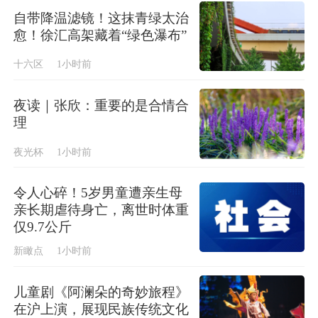
自带降温滤镜！这抹青绿太治
愈！徐汇高架藏着“绿色瀑布”
十六区
1小时前
夜读｜张欣：重要的是合情合
理
夜光杯
1小时前
令人心碎！5岁男童遭亲生母
亲长期虐待身亡，离世时体重
仅9.7公斤
新瞰点
1小时前
儿童剧《阿澜朵的奇妙旅程》
在沪上演，展现民族传统文化