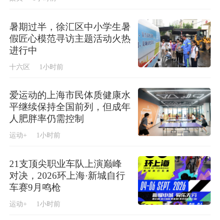
暑期过半，徐汇区中小学生暑
假匠心模范寻访主题活动火热
进行中
十六区
1小时前
爱运动的上海市民体质健康水
平继续保持全国前列，但成年
人肥胖率仍需控制
运动+
1小时前
21支顶尖职业车队上演巅峰
对决，2026环上海·新城自行
车赛9月鸣枪
运动+
1小时前