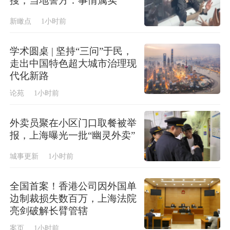
搜，当地警方：事情属实
新瞰点
1小时前
学术圆桌 | 坚持“三问”于民，
走出中国特色超大城市治理现
代化新路
论苑
1小时前
外卖员聚在小区门口取餐被举
报，上海曝光一批“幽灵外卖”
城事更新
1小时前
全国首案！香港公司因外国单
边制裁损失数百万，上海法院
亮剑破解长臂管辖
案页
1小时前