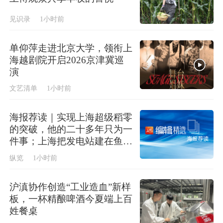
见识录
1小时前
单仰萍走进北京大学，领衔上
海越剧院开启2026京津冀巡
演
文艺清单
1小时前
海报荐读｜实现上海超级稻零
的突破，他的二十多年只为一
件事；上海把发电站建在鱼塘
上，今年首批“零碳蟹”即将上
纵览
1小时前
市
沪滇协作创造“工业造血”新样
板，一杯精酿啤酒今夏端上百
姓餐桌