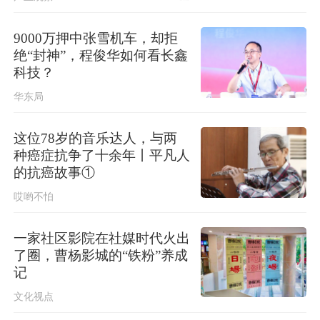
9000万押中张雪机车，却拒
绝“封神”，程俊华如何看长鑫
科技？
华东局
这位78岁的音乐达人，与两
种癌症抗争了十余年丨平凡人
的抗癌故事①
哎哟不怕
一家社区影院在社媒时代火出
了圈，曹杨影城的“铁粉”养成
记
文化视点