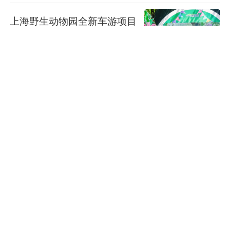
上海野生动物园全新车游项目
即将上线，大熊猫生日月启幕
城生活
2小时前
看图学习·人民之心丨读懂“怎
样创造业绩”的实干路径
时政要闻
2小时前
学习新语·铸魂强党｜全党同
志务必不忘初心、牢记使命
时政要闻
2小时前
时政新闻眼丨如何把百年大党
建设得更加坚强有力？总书记