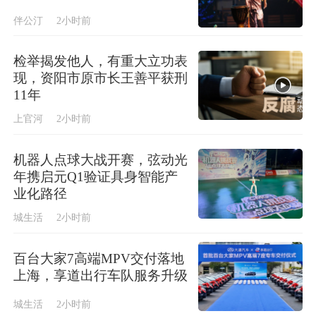
伴公汀
2小时前
检举揭发他人，有重大立功表
现，资阳市原市长王善平获刑
11年
上官河
2小时前
机器人点球大战开赛，弦动光
年携启元Q1验证具身智能产
业化路径
城生活
2小时前
百台大家7高端MPV交付落地
上海，享道出行车队服务升级
城生活
2小时前