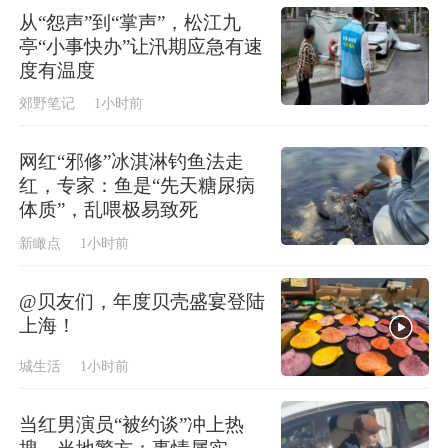
从“怨声”到“掌声”，松江九
亭“小事快办”让汛期应急有速
度有温度
郊野笔记
1小时前
网红“邪修”冰淇淋钓鱼法走
红，专家：鱼是“先天糖尿病
体质”，乱喂极易致死
新瞰点
1小时前
@贝友们，年度贝壳盛宴登陆
上海！
城生活
1小时前
当红男演员“被约谈”冲上热