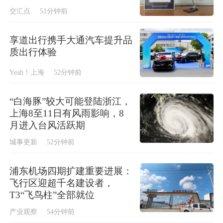
交汇点
51分钟前
享道出行携手大通汽车提升品
质出行体验
Yeah！上海
52分钟前
“白海豚”较大可能登陆浙江，
上海8至11日有风雨影响，8
月进入台风活跃期
城事更新
52分钟前
浦东机场四期扩建重要进展：
飞行区迎超千名建设者，
T3“飞鸟柱”全部就位
产业观察
54分钟前