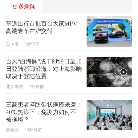
更多新闻
享道出行首批百台大家MPV
高端专车在沪交付
企示录
1分钟前
台风“白海豚”或于8月9日至10
日登陆浙闽沿海，对上海影响
取决于登陆位置
北京来信
7分钟前
三高患者谨防带状疱疹来袭！
40℃热浪下，免疫力如何不
被拖垮？
康健园
13分钟前