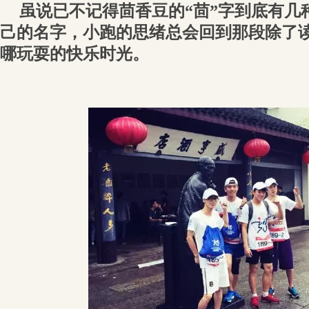
虽说已不记得茴香豆的“茴”字到底有几
己的名字，小跑的思绪总会回到那段除了
哪玩耍的快乐时光。