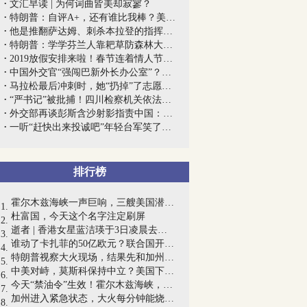
文汇早读 | 为何词曲皆美却寂寥？
特朗普：自评A+，还有谁比我棒？美专家：...
他是推翻萨达姆、刺杀本拉登的指挥官，但...
特朗普：学学芬兰人靠耙草防森林大火；芬...
2019放假安排来啦！春节连着情人节，“五...
中国外交官“强闯巴新外长办公室”？耿爽...
马拉松最后冲刺时，她“扔掉”了志愿者递...
“严书记”被批捕！四川检察机关依法对严...
外交部再谈彭斯含沙射影指责中国：我们不...
一听“赶快出来投诚吧”年轻台军笑了，喊...
排行榜
霍尔木兹海峡一声巨响，三艘美国潜艇被炸...
杜富国，今天这个名字注定刷屏
逝者 | 香港女星蓝洁瑛于3日凌晨去世，享...
谁动了卡扎菲的50亿欧元？联合国开启调查...
特朗普视察大火现场，结果先和加州州长吵...
中美对峙，莫斯科保持中立？美国下月举行...
今天“禁油令”生效！霍尔木兹海峡，伊朗...
加州进入紧急状态，大火每分钟能烧80个足...