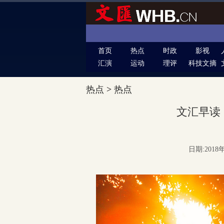
首页
热点
时政
影视
汇演
运动
理评
科技文摘
热点
>
热点
文汇早读 
日期:2018年