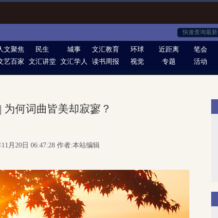
人文聚焦
民生
城事
文汇教育
环球
近距离
笔会
文艺百家
文汇讲堂
文汇学人
读书周报
视觉
专题
活动
| 为何词曲皆美却寂寥？
11月20日 06:47:28 作者:本站编辑