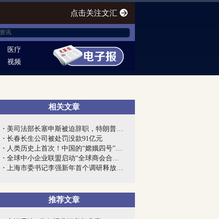
点击关注文汇
医疗
视频
相关文章
美司法部长塞申斯被迫辞职，特朗普终向“...
长春长生公司被处罚没款91亿元
人类历史上首次！中国的“嫦娥四号”到底...
全球中小企业联盟启动“全球商会合作网”...
上海市委书记李强新年首个调研释放强烈信...
推荐文章