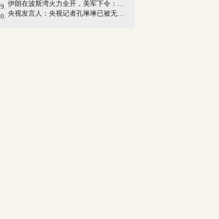
伊朗在波斯湾火力全开，美军下令：舰队紧...
央视发言人：央视记者孔琳琳已被无指控释放