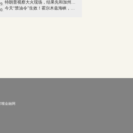
特朗普视察大火现场，结果先和加州州长吵...
今天“禁油令”生效！霍尔木兹海峡，伊朗...
家嘴金融网