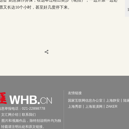
选会”刻意操作弃保，在选举过程出奥步（花招），一边开票一边还
票又长达10个小时，甚至好几度停下来。
友情链接
国家互联网信息办公室
上海静安
陆
上海秀群
上海装潢网
ZAKER
举报电话：021-22898778
文汇网介绍
联系我们
、图片和视频作品，除特别说明外均为独
，转载请注明出处和原文链接。