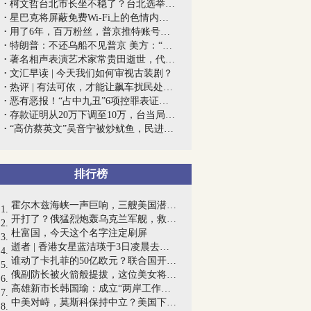
柯文哲台北市长坐不稳了？台北选举最快下...
星巴克将屏蔽免费Wi-Fi上的色情内容，网...
用了6年，百万粉丝，普京推特账号突遭冻结
特朗普：不还乌船不见普京 美方：“孤立...
著名相声表演艺术家常贵田逝世，代表作《...
文汇早读 | 今天我们如何审视古装剧？
热评 | 有法可依，才能让飙车扰民处罚“...
恶有恶报！“占中九丑”6项控罪表证成立
存款证明从20万下调至10万，台当局：亲爱...
“高仿蔡英文”吴音宁被炒鱿鱼，民进党败...
排行榜
霍尔木兹海峡一声巨响，三艘美国潜艇被炸...
开打了？俄猛烈炮轰乌克兰军舰，救生艇全...
杜富国，今天这个名字注定刷屏
逝者 | 香港女星蓝洁瑛于3日凌晨去世，享...
谁动了卡扎菲的50亿欧元？联合国开启调查...
俄副防长被火箭般提拔，这位美女将军什么...
高雄新市长韩国瑜：成立“两岸工作小组”...
中美对峙，莫斯科保持中立？美国下月举行...