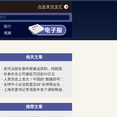
点击关注文汇
医疗
视频
相关文章
美司法部长塞申斯被迫辞职，特朗普终向“...
长春长生公司被处罚没款91亿元
人类历史上首次！中国的“嫦娥四号”到底...
全球中小企业联盟启动“全球商会合作网”...
上海市委书记李强新年首个调研释放强烈信...
推荐文章