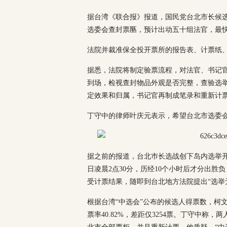
据台湾《联合报》报道，国民党台北市长候
选委会查封票匦，预计出动五十组法官，最
法院并裁准保全投开票所的报告表、计票纸
据悉，法院将制定验票流程，对法官、书记
到场，检视查封物品外观是否完整，查验选
定效果和归属，书记官再制成笔录和重新计
丁守中的律师叶庆元表示，希望台北市选委
据之前的报道，台北巿长选战创下岛内选举开
日凌晨2点30分，历经10个小时后才分出胜
受计票结果，随即到台北地方法院提出“选举
根据台湾“中选会”公布的候选人得票数，柯文哲的
票率40.82%，差距仅3254票。丁守中称