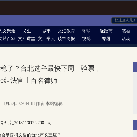
人文聚焦
民生
城事
文汇教育
环球
近距离
笔会
文艺百家
文汇讲堂
文汇学人
读书周报
视觉
专题
活动
不稳了？台北选举最快下周一验票，
50组法官上百名律师
11月30日 09:44:48 作者:本站编辑
否会动摇柯文哲的台北市长宝座？