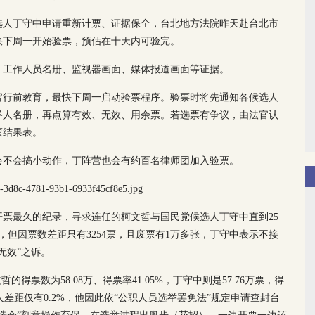
选人丁守中申请重新计票、证据保全，台北地方法院昨天赴台北市
快下周一开始验票，预估在十天内可验完。
、工作人员名册、监视器画面、媒体报道画面等证据。
官行前教育，最快下周一启动验票程序。验票时将先通知各候选人
举人名册，再点算有效、无效、用余票。若选票有争议，由法官认
票结果表。
会不会搞小动作，丁阵营也会有约百名律师团加入验票。
票最久的纪录，寻求连任的柯文哲与国民党候选人丁守中直到25
负，但因票数差距只有3254票，且废票有1万多张，丁守中表示不接
无效”之诉。
得票数为58.08万、得票率41.05%，丁守中则是57.76万票，得
，两人差距仅有0.2%，他因此依“公职人员选举罢免法”规定申请查封台