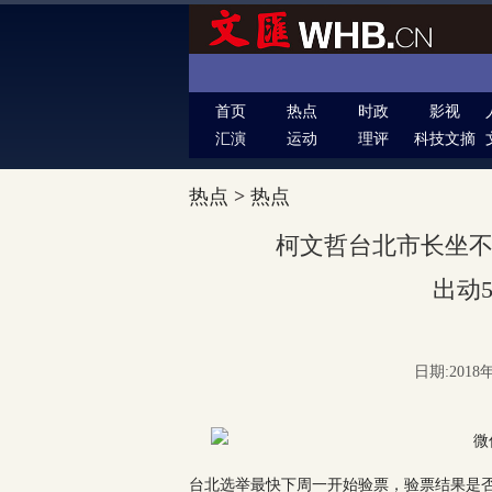
首页
热点
时政
影视
汇演
运动
理评
科技文摘
热点
>
热点
柯文哲台北市长坐
出动
日期:2018年
台北选举最快下周一开始验票，验票结果是