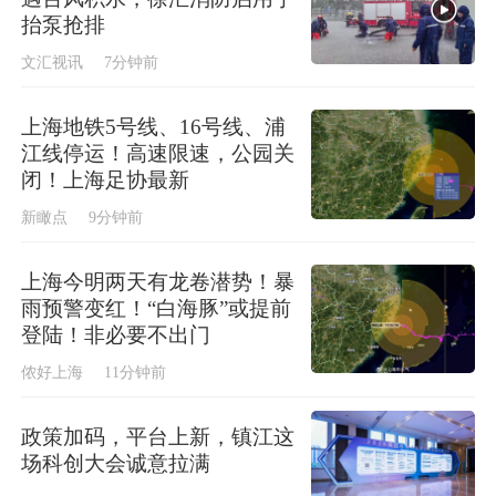
抬泵抢排
文汇视讯
7分钟前
上海地铁5号线、16号线、浦
江线停运！高速限速，公园关
闭！上海足协最新
新瞰点
9分钟前
上海今明两天有龙卷潜势！暴
雨预警变红！“白海豚”或提前
登陆！非必要不出门
侬好上海
11分钟前
政策加码，平台上新，镇江这
场科创大会诚意拉满