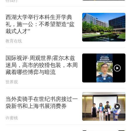
任我行
“白海豚”将登陆，上海公园临时关闭
西湖大学举行本科生开学典
中国第16次北冰洋考察队“雪龙2”号开
礼，施一公：不希望塑造“盆
始本次考察冰站调查
栽式人才”
教育在线
国际视评·周观世界|霍尔木兹
迷局，高市的狡猾包装，本周
藏着哪些博弈与暗流
世界观
当外卖骑手在世纪书房接过一
袋新书和上海书展消费券
许蜜桃