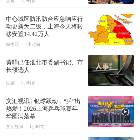
纵览
1小时前
中心城区防汛防台应急响应行
动更新为二级，上海今天将转
移安置14.42万人
城生活
1小时前
黄韡已任淮北市委副书记、市
长候选人
纵览
1小时前
文汇视讯 | 银球跃动，“乒”出
热爱！2026上海乒乓球嘉年
华圆满落幕
文汇视讯
1小时前