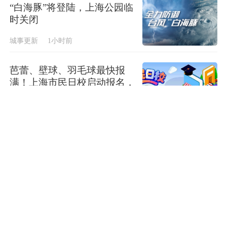
“白海豚”将登陆，上海公园临
时关闭
城事更新
1小时前
芭蕾、壁球、羽毛球最快报
满！上海市民日校启动报名，
课程增长177.6%
文旅乐游
1小时前
闻汛而动织密防护网络，嘉定
全力应对台风 “白海豚” 持续
风雨
郊野笔记
1小时前
“不要慌，周末去明光！”皖东
宝藏小城魅力闪耀黄浦江畔