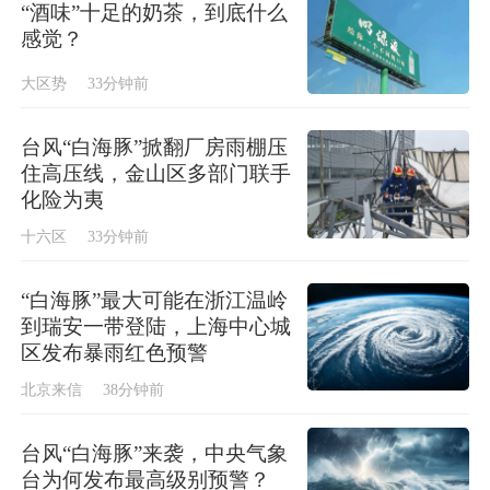
“酒味”十足的奶茶，到底什么
感觉？
大区势
33分钟前
台风“白海豚”掀翻厂房雨棚压
住高压线，金山区多部门联手
化险为夷
十六区
33分钟前
“白海豚”最大可能在浙江温岭
到瑞安一带登陆，上海中心城
区发布暴雨红色预警
北京来信
38分钟前
台风“白海豚”来袭，中央气象
台为何发布最高级别预警？