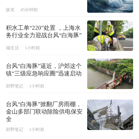
纵览
45分钟前
积水工单“220”处置 ，上海水
务行业全力迎战台风“白海豚”
城生活
1小时前
台风“白海豚”逼近，沪郊这个
镇“三级应急响应圈”迅速启动
郊野笔记
1小时前
台风“白海豚”掀翻厂房雨棚，
金山多部门联动除险供电保安
全
郊野笔记
1小时前