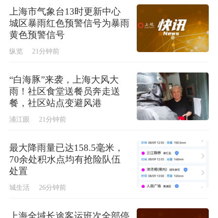
上海市气象台13时更新中心
城区暴雨红色预警信号为暴雨
黄色预警信号
纵览
21分钟前
“白海豚”来袭，上海大风大
雨！社区食堂送餐员奔走送
餐，社区站点变避风港
浦江眼
21分钟前
最大降雨量已达158.5毫米，
70余处积水点均有抢险队伍
处置
城生活
26分钟前
上海全域长途客运班次全部停