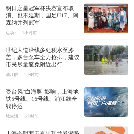
明日之星冠军杯决赛宣布取
消、也不延期，国足U17、阿
森纳并列冠军
运动+
1小时前
世纪大道沿线多处积水至膝
盖，多台泵车全力抢排，建议
市民尽量避免附近出行
浦江眼
1小时前
受台风“白海豚”影响，上海地
铁5号线、16号线、浦江线全
线停运
城生活
1小时前
上海今明两天有出现龙卷潜势