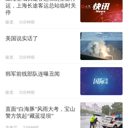
运，上海长途客运总站临时关
停
纵览
31分钟前
美国说实话了
纵览
32分钟前
韩军前线部队连曝丑闻
纵览
32分钟前
直面“白海豚”风雨大考，宝山
警方筑起“藏蓝堤坝”
市政厅
33分钟前