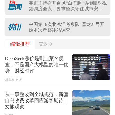
龚正主持召开台风“白海豚”防御应对视
频调度会议，要求坚决守住城市安全
“白海豚”将登陆，上海公园临时关闭
底线
中国第16次北冰洋考察队“雪龙2”号开
始本次考察冰站调查
>>
上海市气象台13时更新中心城区暴雨
编辑推荐
更多
红色预警信号为暴雨黄色预警信号
DeepSeek涨价是割韭菜？便
上海全域长途客运班次全部停运，上
宜，不是国产大模型的唯一优
海长途客运总站临时关停
势丨财经时评
流量研究所
受台风“白海豚”影响，上海地铁5号
线、16号线、浦江线全线停运
从一事整改到全域规范，新疆
13年来上海再发暴雨红警！“白海豚”距
自驾收费改革回应游客期待｜
上海不足350公里，今明局部大暴雨
文旅观察