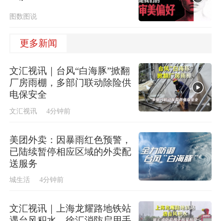
图数图说
更多新闻
文汇视讯｜台风“白海豚”掀翻
厂房雨棚，多部门联动除险供
电保安全
文汇视讯
4分钟前
美团外卖：因暴雨红色预警，
已陆续暂停相应区域的外卖配
送服务
城生活
4分钟前
文汇视讯｜上海龙耀路地铁站
遇台风积水，徐汇消防启用手