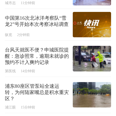
城市志
11分钟前
中国第16次北冰洋考察队“雪
龙2”号开始本次考察冰站调查
纵览
2分钟前
台风天就医不便？申城医院提
醒：急诊照常，逾期未就诊的
预约不计入爽约记录
第医线
14分钟前
浦东80座区管泵站全速运
转，为何陆家嘴总是积水重灾
区？
浦江眼
15分钟前