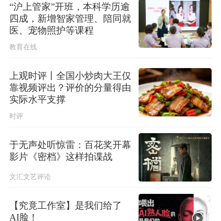
“沪上管家”开班，本科学历逾
四成，新增智家管理、陪同就
医、宠物照护等课程
教育在线
上观时评丨全国小炒肉大王仅
靠视频评出？评价的分量得由
实际水平支撑
时评
于无声处听惊雷：百花奖开幕
影片《密档》这样拍谍战
文汇文艺评论
【究竟工作室】是我们给了
AI脸！