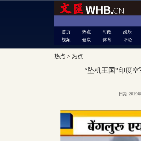
首页
热点
时政
娱乐
视频
健康
体育
评论
热点
>
热点
“坠机王国”印度
日期:2019年