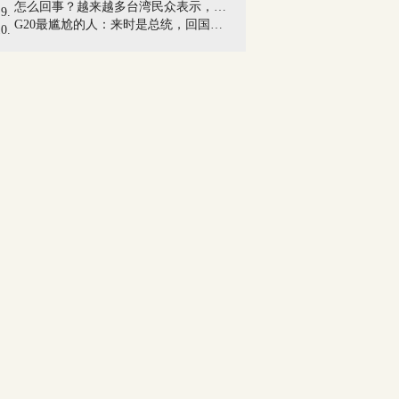
怎么回事？越来越多台湾民众表示，后悔投...
G20最尴尬的人：来时是总统，回国变“前...