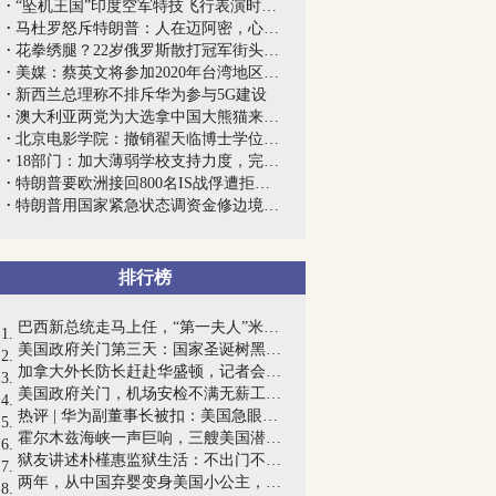
“坠机王国”印度空军特技飞行表演时2架...
马杜罗怒斥特朗普：人在迈阿密，心在委内...
花拳绣腿？22岁俄罗斯散打冠军街头被51岁...
美媒：蔡英文将参加2020年台湾地区领导人...
新西兰总理称不排斥华为参与5G建设
澳大利亚两党为大选拿中国大熊猫来打嘴仗
北京电影学院：撤销翟天临博士学位，取消...
18部门：加大薄弱学校支持力度，完善农村...
特朗普要欧洲接回800名IS战俘遭拒绝，叙...
特朗普用国家紧急状态调资金修边境墙，美...
排行榜
巴西新总统走马上任，“第一夫人”米歇尔...
美国政府关门第三天：国家圣诞树黑灯瞎火...
加拿大外长防长赶赴华盛顿，记者会上问的...
美国政府关门，机场安检不满无薪工作纷纷...
热评 | 华为副董事长被扣：美国急眼了，...
霍尔木兹海峡一声巨响，三艘美国潜艇被炸...
狱友讲述朴槿惠监狱生活：不出门不洗澡不...
两年，从中国弃婴变身美国小公主，她的刷...