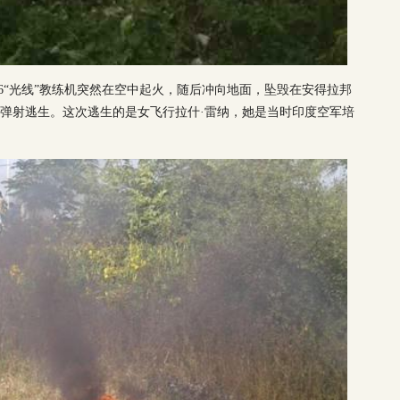
T-16“光线”教练机突然在空中起火，随后冲向地面，坠毁在安得拉邦
员已弹射逃生。这次逃生的是女飞行拉什·雷纳，她是当时印度空军培