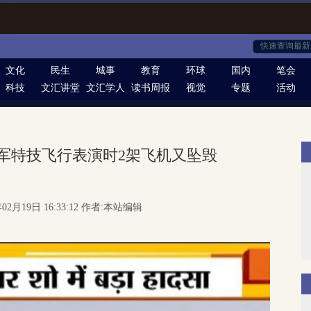
文化
民生
城事
教育
环球
国内
笔会
科技
文汇讲堂
文汇学人
读书周报
视觉
专题
活动
空军特技飞行表演时2架飞机又坠毁
02月19日 16:33:12 作者:本站编辑