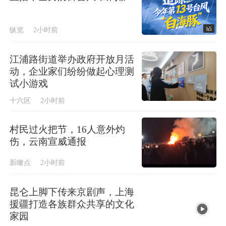
h5
纵览
2小时前
江浦路街道举办政府开放月活
动，企业家们纷纷做起心理测
试小游戏
十六区
2小时前
村民过火把节，16人意外灼
伤，云南宣威通报
新瞰点
2小时前
昆仑上脚下传来京剧声，上海
援疆打造各族群众共享的文化
家园