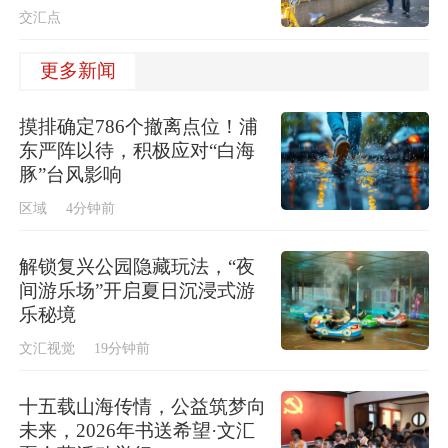
交汇点
更多新闻
摸排确定786个撤离点位！浦
东严阵以待，积极应对“白海
豚”台风影响
区域
4分钟前
解锁复兴公园隐藏玩法，“夜
间游乐场”开启夏日沉浸式游
乐秘境
文汇视觉
19分钟前
十五载山海传情，公益筑梦向
未来，2026年书送希望·文汇