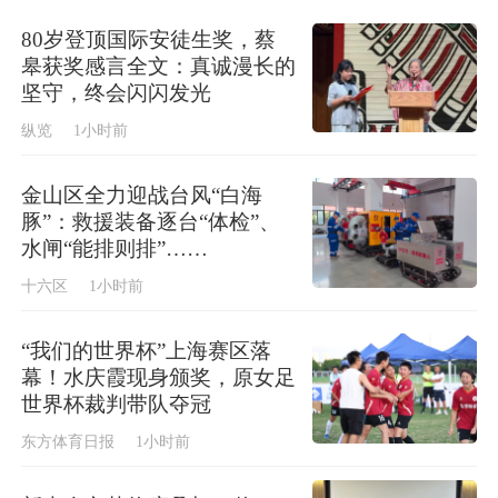
80岁登顶国际安徒生奖，蔡
皋获奖感言全文：真诚漫长的
坚守，终会闪闪发光
纵览
1小时前
金山区全力迎战台风“白海
豚”：救援装备逐台“体检”、
水闸“能排则排”……
十六区
1小时前
“我们的世界杯”上海赛区落
幕！水庆霞现身颁奖，原女足
世界杯裁判带队夺冠
东方体育日报
1小时前