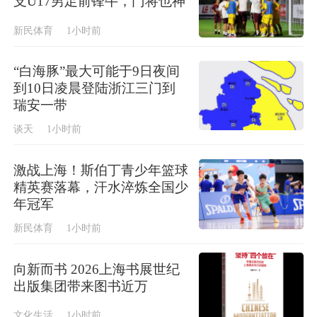
支U17男足前锋牛，门将也神
新民体育
1小时前
“白海豚”最大可能于9日夜间
到10日凌晨登陆浙江三门到
瑞安一带
谈天
1小时前
激战上海！斯伯丁青少年篮球
精英赛落幕，汗水淬炼全国少
年冠军
新民体育
1小时前
向新而书 2026上海书展世纪
出版集团带来图书近万
文化生活
1小时前