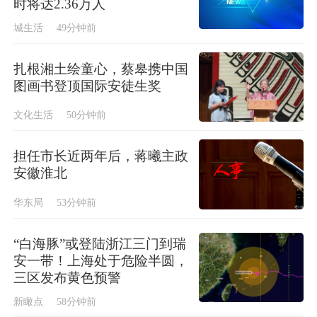
时将达2.36万人
城生活
49分钟前
扎根湘土绘童心，蔡皋携中国
图画书登顶国际安徒生奖
文化生活
50分钟前
担任市长近两年后，蒋曦主政
安徽淮北
华东局
53分钟前
“白海豚”或登陆浙江三门到瑞
安一带！上海处于危险半圆，
三区发布黄色预警
新瞰点
58分钟前