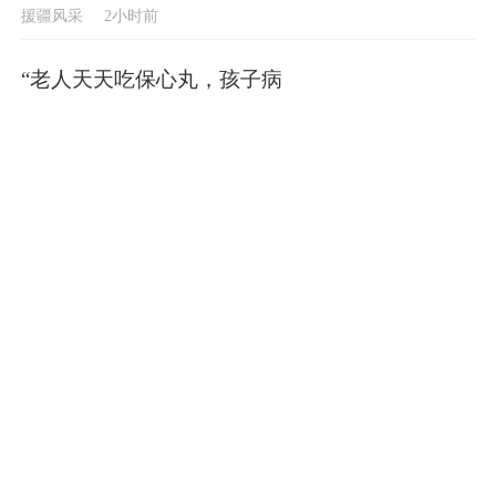
援疆风采
2小时前
“老人天天吃保心丸，孩子病
倒在酒店！”16万欧洲河轮
游，变每天赶大巴拉练
新瞰点
2小时前
国际锐评丨中方最新对美反制
释放出什么信号？
时政要闻
2小时前
“紧紧抓住那些惠及面广、牵
一发而动全身的工作”
时政要闻
2小时前