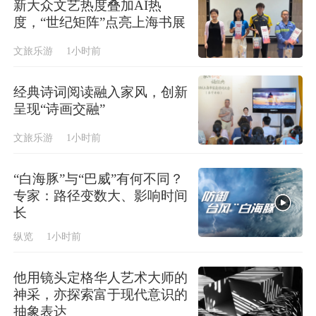
新大众文艺热度叠加AI热
度，“世纪矩阵”点亮上海书展
文旅乐游
1小时前
经典诗词阅读融入家风，创新
呈现“诗画交融”
文旅乐游
1小时前
“白海豚”与“巴威”有何不同？
专家：路径变数大、影响时间
长
纵览
1小时前
他用镜头定格华人艺术大师的
神采，亦探索富于现代意识的
抽象表达