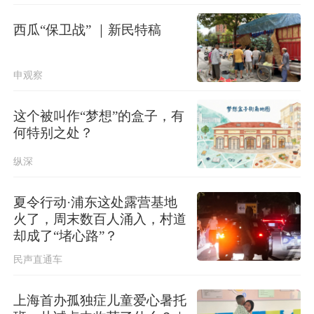
迎战“白海豚”，多区上午起转移安置，
上海转移人数至17时将达2.36万人
西瓜“保卫战” ｜新民特稿
申观察
这个被叫作“梦想”的盒子，有
何特别之处？
纵深
夏令行动·浦东这处露营基地
火了，周末数百人涌入，村道
却成了“堵心路”？
民声直通车
上海首办孤独症儿童爱心暑托