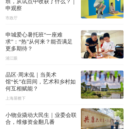
班，从试点中收获了什么？｜
申观察
市政厅
申城爱心暑托班“一座难
求”：“热”从何来？能否满足
更多期待？
浦江眼
品区·周末侃｜当美术
馆“长”在田间，艺术和乡村如
何互相赋能？
上海屋檐下
小物业撬动大民生｜业委会联
合，维修资金翻几番