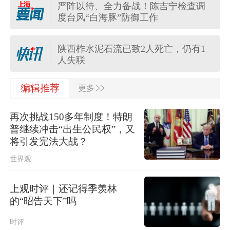
严阵以待、全力备战！陈吉宁检查调
迎战“白海豚”，多区上午起转移安置，
度台风“白海豚”防御工作
上海转移人数至17时将达2.36万人
陕西柞水泥石流已致2人死亡，仍有1
人失联
>>
中国气象局升级调整应急响应为台风
编辑推荐
更多
暴雨强对流三级
再次挑战150多年制度！特朗
蔡皋在加拿大领取国际安徒生奖，系
普继续冲击“出生公民权”，又
插画奖项60年来首位中国画家
将引发宪法大战？
世界观
中国东方电气集团原党组副书记、董
事宋致远被查
上观时评｜还记得季羡林
云南宣威火把节引发燃烧，16人被灼
的“昭告天下”吗
伤
时评