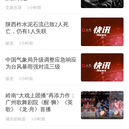
文旅乐游
1小时前
陕西柞水泥石流已致2人死
亡，仍有1人失联
纵览
1小时前
中国气象局升级调整应急响应
为台风暴雨强对流三级
纵览
1小时前
岭南“大戏上团播”再添力作：
广州歌舞剧院《醒·狮》《英
歌》《龙·舟》首播
城市的味道
1小时前