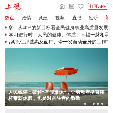
打开APP
热点
政情
党建
视频
直播
经济
时政微观察丨从40%的新目标看
全民健身事业高
学习进行时丨人民的健康、体质、
幸福一脉相承
“紧紧抓住那些惠及面广、牵一发
而动全身的工作”
人民锐评：破解“有假难休”，让劳动者挺直腰
杆带薪休假，也是对奋斗者的致敬
云南宣威火把节引发燃烧，16人被灼
伤