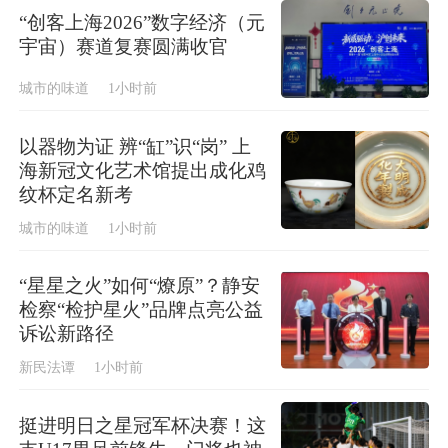
“创客上海2026”数字经济（元
宇宙）赛道复赛圆满收官
城市的味道
1小时前
以器物为证 辨“缸”识“岗” 上
海新冠文化艺术馆提出成化鸡
纹杯定名新考
城市的味道
1小时前
“星星之火”如何“燎原”？静安
检察“检护星火”品牌点亮公益
诉讼新路径
新民法谭
1小时前
挺进明日之星冠军杯决赛！这