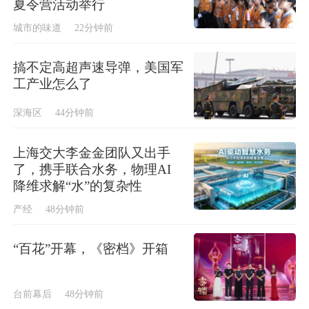
夏令营活动举行
城市的味道
22分钟前
搞不定高超声速导弹，美国军
工产业怎么了
深海区
44分钟前
上海交大李金金团队又出手
了，携手联合水务，物理AI
降维求解“水”的复杂性
产经
48分钟前
“百花”开幕，《密档》开箱
台前幕后
48分钟前