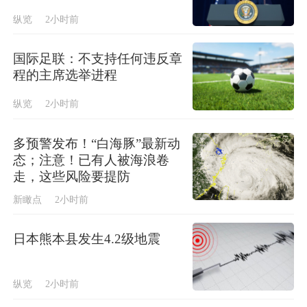
纵览
2小时前
国际足联：不支持任何违反章
程的主席选举进程
纵览
2小时前
多预警发布！“白海豚”最新动
态；注意！已有人被海浪卷
走，这些风险要提防
新瞰点
2小时前
日本熊本县发生4.2级地震
纵览
2小时前