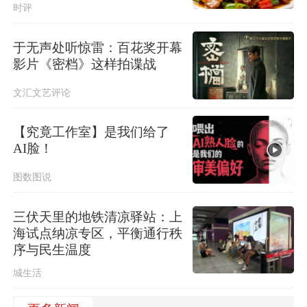
时评
于无声处听惊雷：百花奖开幕
影片《密档》这样拍谍战
文汇文艺评论
【究竟工作室】是我们给了
AI脸！
图数图说
三伏天里的地铁清凉驿站：上
海试点纳凉专区，平衡通行秩
序与民生温度
城生活