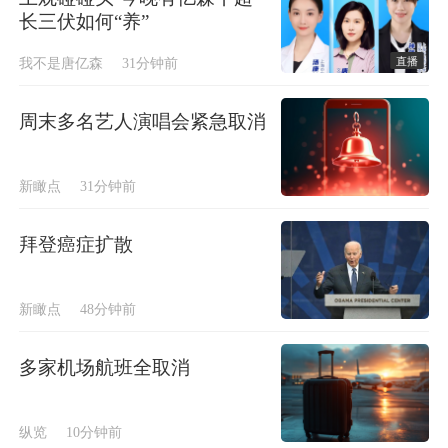
长三伏如何“养”
直播
我不是唐亿森
31分钟前
周末多名艺人演唱会紧急取消
新瞰点
31分钟前
拜登癌症扩散
新瞰点
48分钟前
多家机场航班全取消
纵览
10分钟前