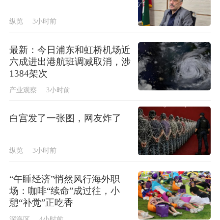
纵览
3小时前
最新：今日浦东和虹桥机场近
六成进出港航班调减取消，涉
1384架次
产业观察
3小时前
白宫发了一张图，网友炸了
纵览
3小时前
“午睡经济”悄然风行海外职
场：咖啡“续命”成过往，小
憩“补觉”正吃香
深海区
4小时前