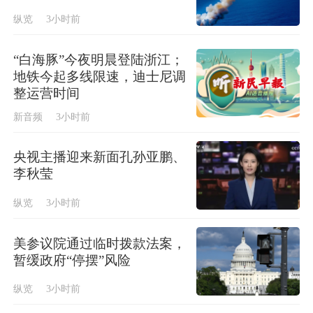
纵览
3小时前
“白海豚”今夜明晨登陆浙江；
地铁今起多线限速，迪士尼调
整运营时间
新音频
3小时前
央视主播迎来新面孔孙亚鹏、
李秋莹
纵览
3小时前
美参议院通过临时拨款法案，
暂缓政府“停摆”风险
纵览
3小时前