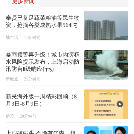
更多新闻
奉贤已备足蔬菜粮油等民生物
资，抢摘各类成熟水果564吨
城生活
11分钟前
暴雨预警再升级！城市内涝积
水风险提示发布，上海启动防
汛防台Ⅱ级响应行动
新瞰点
21分钟前
新民海外版一周精彩回顾（8
月3日-8月9日）
侨梁
28分钟前
上观碰碰头·今晚有亿森丨超