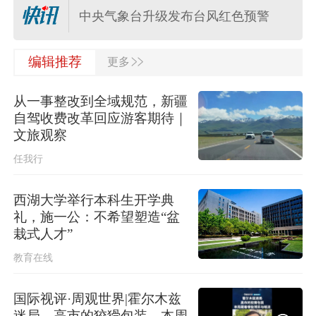
中央气象台升级发布台风红色预警
>>
上海更新中心城区暴雨黄色预警信号
编辑推荐
更多
为暴雨橙色预警信号
从一事整改到全域规范，新疆
中央气象台三预警齐发，“白海豚”最新
自驾收费改革回应游客期待｜
位置公布
文旅观察
任我行
2026年7月份居民消费价格同比上涨
0.5%
西湖大学举行本科生开学典
礼，施一公：不希望塑造“盆
日本熊本县发生4.2级地震
栽式人才”
教育在线
美军称已迫使53艘商船改变航线
国际视评·周观世界|霍尔木兹
迷局，高市的狡猾包装，本周