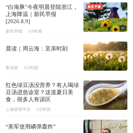
“白海豚”今夜明晨登陆浙江，
上海降温｜新民早报
[2026.8.9]
h5
新民早报
3小时前
晨读｜周云海：至亲时刻
夜光杯
3小时前
红色绿豆汤没营养？有人喝绿
豆汤进急诊室？这道夏日美
食，很多人有误区
上海辟谣平台
3小时前
“美军使用磷弹轰炸”