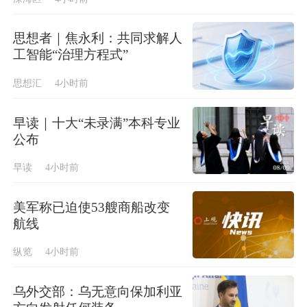
思想者｜焦永利：共同求解人
工智能“治理方程式”
思想汇
4小时前
早读｜十大“未录满”本科专业
公布
早读
4小时前
美军称已迫使53艘商船改变
航线
纵览
4小时前
乌外交部：乌无意向保加利亚