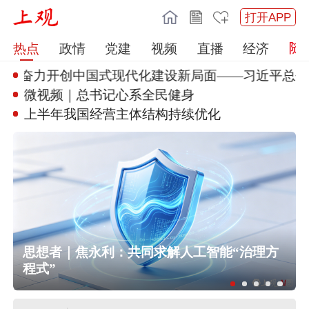
打开APP
热点
政情
党建
视频
直播
经济
丨奋力开创中国式现代
化建设新局面——习近平总书记
微视频｜总书记心系全民健身
上半年我国经营主体结构持续优化
民
思想者｜焦永利：共同求解人工智能“治理方
程式”
美军称已迫使53艘商船改变航线