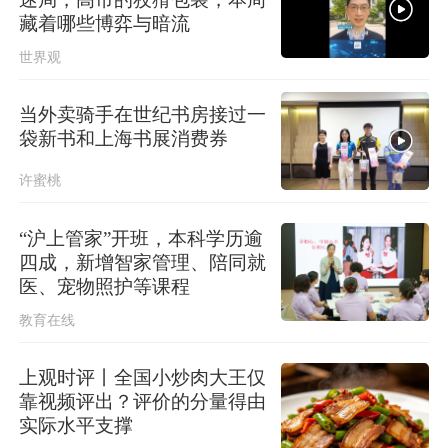
中央气象台升级发布台风红色预警
藏着哪些博弈与暗流
世界观
当外卖骑手在世纪书房接过一
袋新书和上海书展消费券
许蜜桃
“沪上管家”开班，本科学历逾
四成，新增智家管理、陪同就
医、宠物照护等课程
教育在线
上观时评丨全国小炒肉大王仅
靠视频评出？评价的分量得由
实际水平支撑