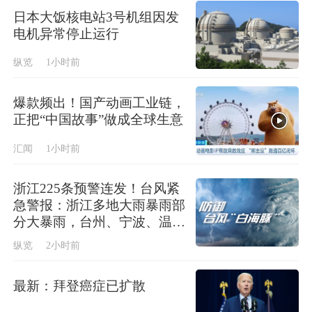
日本大饭核电站3号机组因发
电机异常停止运行
纵览
1小时前
爆款频出！国产动画工业链，
正把“中国故事”做成全球生意
汇闻
1小时前
浙江225条预警连发！台风紧
急警报：浙江多地大雨暴雨部
分大暴雨，台州、宁波、温
州、丽水、金华、绍兴等地局
纵览
2小时前
部特大暴雨
最新：拜登癌症已扩散