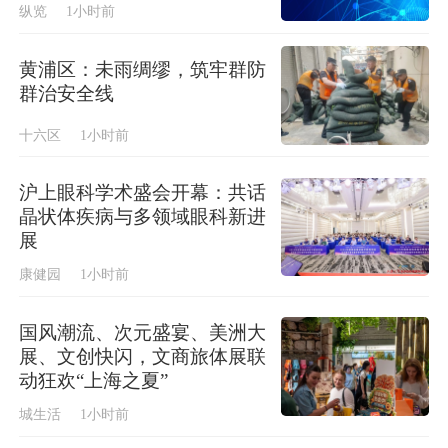
纵览
1小时前
黄浦区：未雨绸缪，筑牢群防
群治安全线
十六区
1小时前
沪上眼科学术盛会开幕：共话
晶状体疾病与多领域眼科新进
展
康健园
1小时前
国风潮流、次元盛宴、美洲大
展、文创快闪，文商旅体展联
动狂欢“上海之夏”
城生活
1小时前