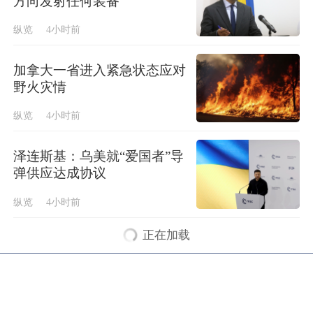
方向发射任何装备
纵览
4小时前
加拿大一省进入紧急状态应对
野火灾情
纵览
4小时前
泽连斯基：乌美就“爱国者”导
弹供应达成协议
纵览
4小时前
正在加载
Copyright © 上观(沪ICP备10006364号
国新网许可证编号:3112014001)
沪公网安备31010602000361号