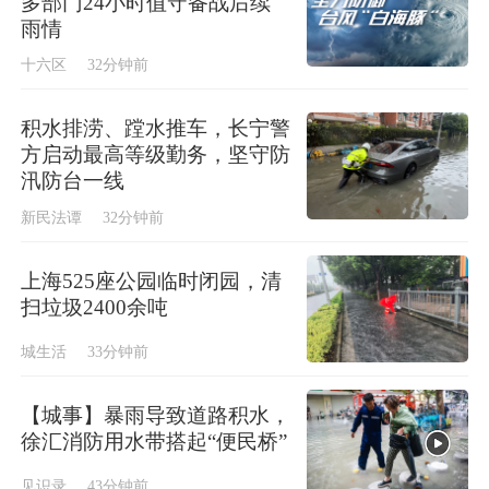
多部门24小时值守备战后续
雨情
十六区
32分钟前
积水排涝、蹚水推车，长宁警
方启动最高等级勤务，坚守防
汛防台一线
新民法谭
32分钟前
上海525座公园临时闭园，清
扫垃圾2400余吨
城生活
33分钟前
【城事】暴雨导致道路积水，
徐汇消防用水带搭起“便民桥”
见识录
43分钟前