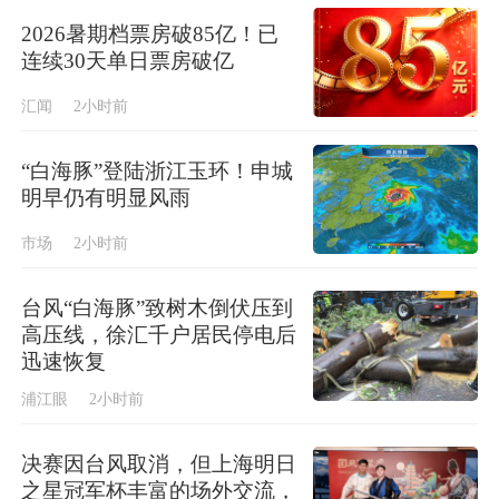
2026暑期档票房破85亿！已
连续30天单日票房破亿
汇闻
2小时前
“白海豚”登陆浙江玉环！申城
明早仍有明显风雨
市场
2小时前
台风“白海豚”致树木倒伏压到
高压线，徐汇千户居民停电后
迅速恢复
浦江眼
2小时前
决赛因台风取消，但上海明日
之星冠军杯丰富的场外交流，