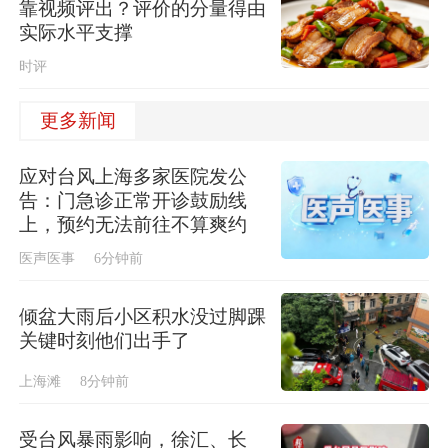
靠视频评出？评价的分量得由
实际水平支撑
时评
更多新闻
应对台风上海多家医院发公
告：门急诊正常开诊鼓励线
上，预约无法前往不算爽约
医声医事
6分钟前
倾盆大雨后小区积水没过脚踝
关键时刻他们出手了
上海滩
8分钟前
受台风暴雨影响，徐汇、长