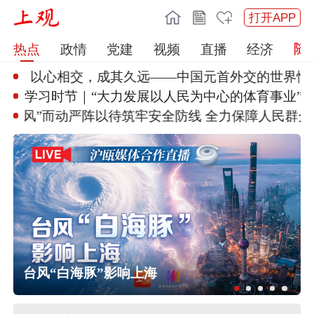
打开APP
热点
政情
党建
视频
直播
经济
丨以心相交，成其久远
——中国元首外交的世界情怀
学习时节｜“大力发展以人民为中
心的体育事业”
“风”而动严阵以待筑
牢安全防线 全力保障人民群众生
台风“白海豚”影响上海