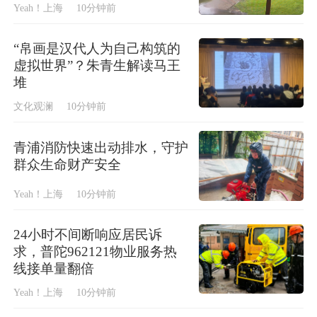
Yeah！上海
10分钟前
“帛画是汉代人为自己构筑的
虚拟世界”？朱青生解读马王
堆
文化观澜
10分钟前
青浦消防快速出动排水，守护
群众生命财产安全
Yeah！上海
10分钟前
24小时不间断响应居民诉
求，普陀962121物业服务热
线接单量翻倍
Yeah！上海
10分钟前