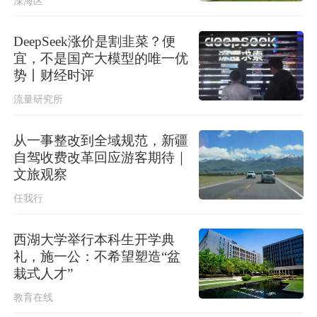
深海区
长三角铁路进一步调整列车开行方案
DeepSeek涨价是割韭菜？便
国家防总对上海江西启动防汛防台风
宜，不是国产大模型的唯一优
四级应急响应
势丨财经时评
流量研究所
从一事整改到全域规范，新疆
自驾收费改革回应游客期待｜
文旅观察
任我行
西湖大学举行本科生开学典
礼，施一公：不希望塑造“盆
栽式人才”
教育在线