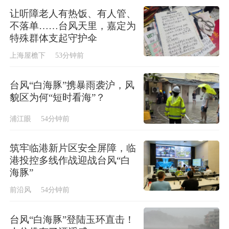
让听障老人有热饭、有人管、
不落单……台风天里，嘉定为
特殊群体支起守护伞
上海屋檐下
53分钟前
台风“白海豚”携暴雨袭沪，风
貌区为何“短时看海”？
浦江眼
54分钟前
筑牢临港新片区安全屏障，临
港投控多线作战迎战台风“白
海豚”
前沿风
54分钟前
台风“白海豚”登陆玉环直击！