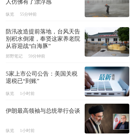
人仿佛有了漂浮感
纵览
55分钟前
防汛改造提前落地，台风天告
别积水倒灌，奉贤这家养老院
从容迎战“白海豚”
郊野笔记
59分钟前
5家上市公司公告：美国关税
退税已“到账”
纵览
1小时前
伊朗最高领袖与总统举行会谈
纵览
1小时前