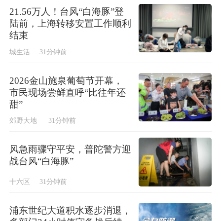
21.56万人！台风“白海豚”登
陆前，上海转移安置工作顺利
结束
城生活
31分钟前
2026金山施泉葡萄节开幕，
市民现场尝鲜直呼“比往年还
甜”
郊野大地
31分钟前
风急雨骤守平安，普陀警方迎
战台风“白海豚”
十六区
31分钟前
浦东世纪大道积水逐步消退，