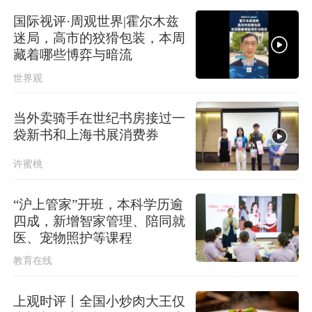
国际视评·周观世界|霍尔木兹
迷局，高市的狡猾包装，本周
藏着哪些博弈与暗流
世界观
当外卖骑手在世纪书房接过一
袋新书和上海书展消费券
许蜜桃
“沪上管家”开班，本科学历逾
四成，新增智家管理、陪同就
医、宠物照护等课程
教育在线
上观时评丨全国小炒肉大王仅