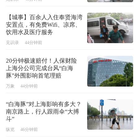
【城事】百余人入住奉贤海湾
安置点，有免费Wifi、凉席、
饮用水及医疗服务
见识录
44分钟前
20分钟极速赔付！人保财险
上海分公司完成台风“白海
豚”外围影响首笔理赔
万象
44分钟前
“白海豚”对上海影响有多大？
南京路上，行人跟雨伞“大搏
斗”
纵览
46分钟前