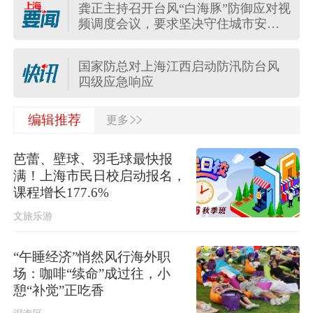
龚正主持召开台风“白海豚”防御应对视
频调度会议，要求坚决守住城市安全
长三角铁路进一步调整列车开行方案
底线
国家防总对上海江西启动防汛防台风
四级应急响应
>>
编辑推荐
更多
伊朗最高领袖与总统举行会谈
芭蕾、壁球、羽毛球最快报
台风“白海豚”在浙江乐清二次登陆，中
满！上海市民日校启动报名，
央气象台继续发布台风红色预警
课程增长177.6%
文旅乐游
今天17时30分前后，台风“白海豚”中心
在浙江台州玉环市登陆
“午睡经济”悄然风行海外职
场：咖啡“续命”成过往，小
台风“白海豚”已登陆
憩“补觉”正吃香