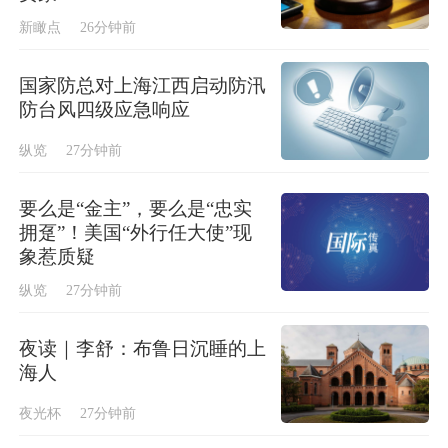
新瞰点
26分钟前
国家防总对上海江西启动防汛
防台风四级应急响应
纵览
27分钟前
要么是“金主”，要么是“忠实
拥趸”！美国“外行任大使”现
象惹质疑
纵览
27分钟前
夜读｜李舒：布鲁日沉睡的上
海人
夜光杯
27分钟前