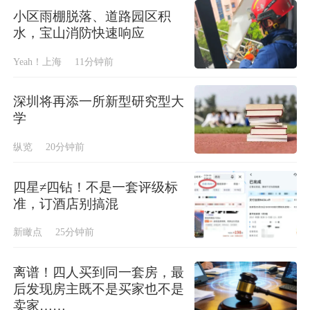
小区雨棚脱落、道路园区积
水，宝山消防快速响应
Yeah！上海
11分钟前
深圳将再添一所新型研究型大
学
纵览
20分钟前
四星≠四钻！不是一套评级标
准，订酒店别搞混
新瞰点
25分钟前
离谱！四人买到同一套房，最
后发现房主既不是买家也不是
卖家……