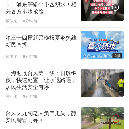
宁、浦东等多个小区积水！相
关各方排水抢险
帮侬忙
8分钟前
第三十四届新民晚报夏令热线
新民直播
直播
帮侬忙
8分钟前
上海迎战台风第一线：日以继
夜，快速处置！让水退路通，
居民生活安全有序
浦江眼
9分钟前
台风天九旬老人负气走失，静
安民警冒雨寻回