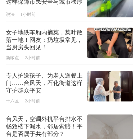
这样保障市民安全与城市秩序
说法
1小时前
女子地铁车厢内摘菜，菜叶散
落一地！网友：扔垃圾常见，
当厨房头回见！
新瞰点
2小时前
专人护送孩子、为老人送餐上
门……台风天，石化街道这样
守护群众平安
十六区
2小时前
台风天，空调外机平台排水不
畅致楼下漏水，邻居索赔！平
台是否属于共有部分？