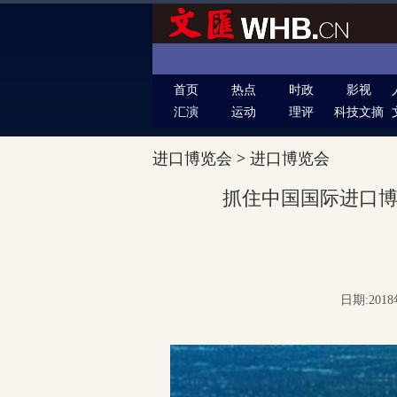
首页
热点
时政
影视
汇演
运动
理评
科技文摘
进口博览会
>
进口博览会
抓住中国国际进口
日期:2018