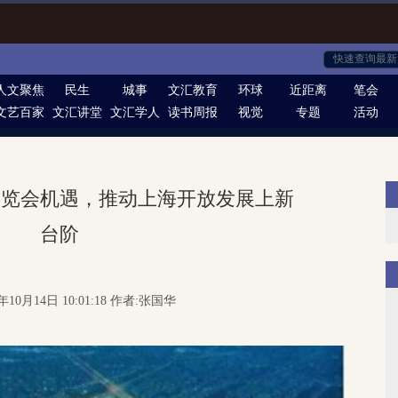
人文聚焦
民生
城事
文汇教育
环球
近距离
笔会
文艺百家
文汇讲堂
文汇学人
读书周报
视觉
专题
活动
博览会机遇，推动上海开放发展上新
台阶
年10月14日 10:01:18 作者:张国华