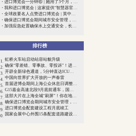
进口博览会一分钟⑥ | 她用了3个月，为进...
我和进口博览会 | 这家提供“智慧器官”...
全球政要名人点赞进口博览会 | 英中贸协...
确保进口博览会期间城市安全管理，市政府...
加强应急处置确保水上交通安全，长江上海...
排行榜
虹桥火车站启动站容站貌升级
确保“零差错、零事故、零投诉”！进口博...
开辟全新绿色通道，5分钟直达ICU……这家...
中国向世界扩大开放的一声春雷
首届进博会期间上海公众休息日调整安排公...
G15嘉金高速北段9月底前通车，国家会展中...
这部大片在上海全城“刷屏”！你在地铁、...
确保进口博览会期间城市安全管理，市政府...
进口博览会配套建设工程月底竣工
国家会展中心外围15条配套道路建设收尾...