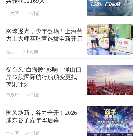
共转移12169人
十六区
1小时前
网球逐光，少年登场！上海劳
力士大师赛球童选拔全新开启
运动+
1小时前
受台风“白海豚”影响，洋山口
岸42艘国际航行船舶变更抵
离港计划
市政厅
1小时前
国风焕新，谷力全开！2026
浦东谷子嘉年华启幕
十六区
1小时前