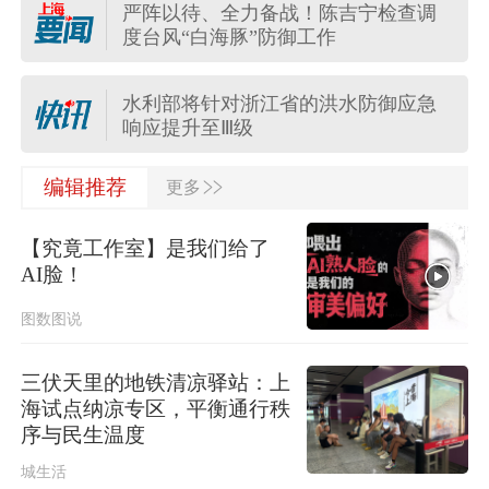
严阵以待、全力备战！陈吉宁检查调
度台风“白海豚”防御工作
上海发布海浪橙色预警！
水利部将针对浙江省的洪水防御应急
响应提升至Ⅲ级
>>
河南驻马店西平县“7·30”故意伤害案件
编辑推荐
更多
犯罪嫌疑人夏某钢被抓获
【究竟工作室】是我们给了
多个明星演唱会紧急取消
AI脸！
图数图说
应急管理部针对安徽启动国家地质灾
害四级应急响应
三伏天里的地铁清凉驿站：上
海试点纳凉专区，平衡通行秩
伊朗媒体发布伊朗最高领袖视频
序与民生温度
城生活