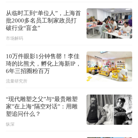
上海发布海浪橙色预警！
从临时工到“单位人”，上海首
批2000多名员工制家政员打
破行业“盲盒”
市场解码
10万件眼影1分钟售罄！李佳
琦的比熊犬，孵化上海新IP，
6年三招圈粉百万
流量研究所
“现代雕塑之父”与“最贵雕塑
家”在上海“隔空对话”：用雕
塑追问什么？
纵深