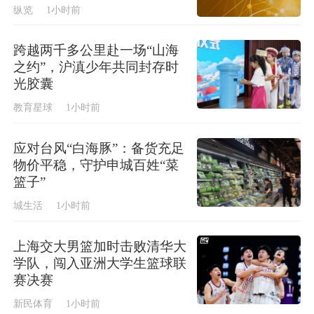
纵览
1小时前
跨越两千多公里赴一场“山海
之约”，沪滇少年共同封存时
光胶囊
教育星球
1小时前
应对台风“白海豚”：备货充足
物价平稳，守护申城百姓“菜
篮子”
城生活
1小时前
上海交大男篮加时击败清华大
学队，闯入亚洲大学生篮球联
赛决赛
新民体育
1小时前