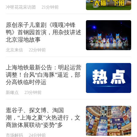
冲呀花花采访团
21分钟前
原创亲子儿童剧《嘎嘎冲锋
鸭》首钢园首演，用杂技讲述
北京湿地故事
北京来信
22分钟前
上海地铁最新公告：明起运营
调整！台风“白海豚”逼近，部
分高铁临时停运
新瞰点
23分钟前
逛谷子、探文博、淘国
潮，“上海之夏”火热进行，文
商旅体展联动“姿势”多
市场解码
24分钟前