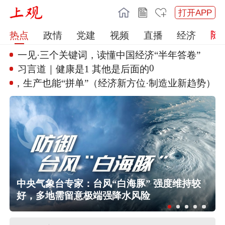
打开APP
热点
政情
党建
视频
直播
经济
一见·三个关键词，读懂中国经济
“半年答卷”
0
习言道｜健康是1 其他是后面的
制造，生产也能“拼单”（经
济新方位·制造业新趋势）
中央气象台专家：台风“白海豚” 强度维持较
好，多地需留意极端强降水风险
伊朗媒体发布伊朗最高领袖视频