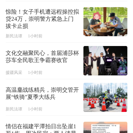
惊险！女子手机遭远程操控拟
贷24万，崇明警方紧急上门
拔卡止损
新民法谭
1小时前
文化交融聚民心，首届浦莎杯
莎车全民歌王争霸赛收官
援疆风采
1小时前
高温鏖战练精兵，崇明交管开
展“铁骑”夏季大练兵
新民法谭
1小时前
情侣在福建平潭拍日出坠崖1