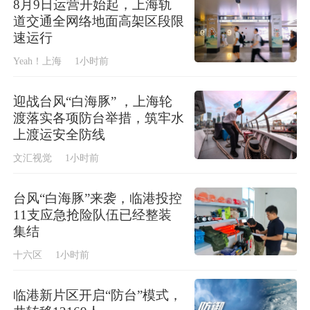
8月9日运营开始起，上海轨
道交通全网络地面高架区段限
速运行
Yeah！上海
1小时前
迎战台风“白海豚” ，上海轮
渡落实各项防台举措，筑牢水
上渡运安全防线
文汇视觉
1小时前
台风“白海豚”来袭，临港投控
11支应急抢险队伍已经整装
集结
十六区
1小时前
临港新片区开启“防台”模式，