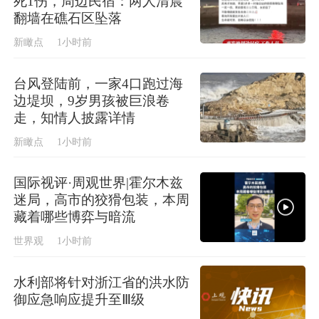
死1伤，周边民宿：两人清晨
翻墙在礁石区坠落
新瞰点
1小时前
台风登陆前，一家4口跑过海
边堤坝，9岁男孩被巨浪卷
走，知情人披露详情
新瞰点
1小时前
国际视评·周观世界|霍尔木兹
迷局，高市的狡猾包装，本周
藏着哪些博弈与暗流
世界观
1小时前
水利部将针对浙江省的洪水防
御应急响应提升至Ⅲ级