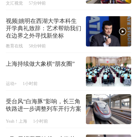
文汇视觉
57分钟前
视频|姚明在西湖大学本科生
开学典礼致辞：艺术帮助我们
在边界之外寻找新坐标
教育在线
58分钟前
上海持续做大象棋“朋友圈”
运动+
1小时前
受台风“白海豚”影响，长三角
铁路进一步调整列车开行方案
Yeah！上海
1小时前