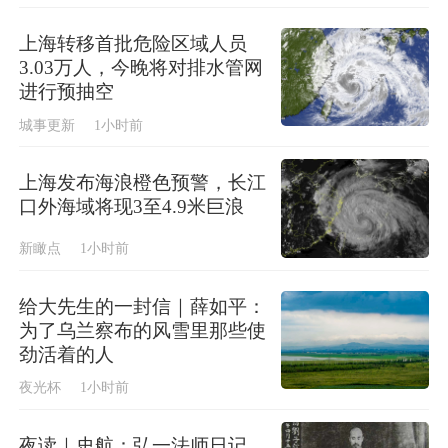
上海转移首批危险区域人员
3.03万人，今晚将对排水管网
进行预抽空
城事更新
1小时前
上海发布海浪橙色预警，长江
口外海域将现3至4.9米巨浪
新瞰点
1小时前
给大先生的一封信｜薛如平：
为了乌兰察布的风雪里那些使
劲活着的人
夜光杯
1小时前
夜读｜史航：弘一法师日记，