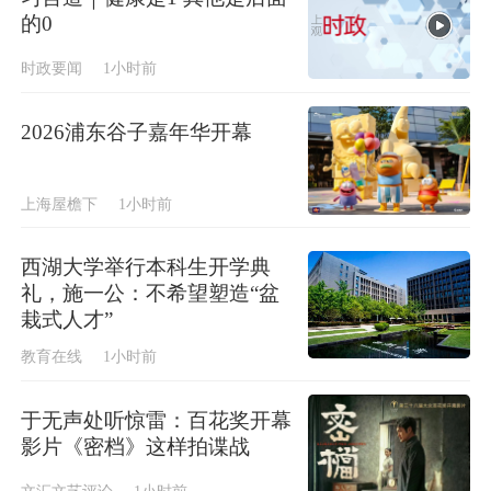
的0
时政要闻
1小时前
2026浦东谷子嘉年华开幕
上海屋檐下
1小时前
西湖大学举行本科生开学典
礼，施一公：不希望塑造“盆
栽式人才”
教育在线
1小时前
于无声处听惊雷：百花奖开幕
影片《密档》这样拍谍战